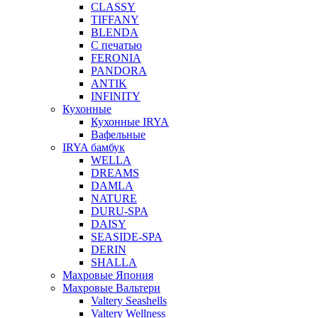
CLASSY
TIFFANY
BLENDA
С печатью
FERONIA
PANDORA
ANTIK
INFINITY
Кухонные
Кухонные IRYA
Вафельные
IRYA бамбук
WELLA
DREAMS
DAMLA
NATURE
DURU-SPA
DAISY
SEASIDE-SPA
DERIN
SHALLA
Махровые Япония
Махровые Вальтери
Valtery Seashells
Valtery Wellness