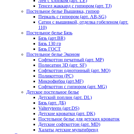
Лен с хлопком (арт. LE)
Тенсел жаккард с гипюром (арт. TJ)
Постельное белье Вышивка, гипюр
Перкаль с гипюром (арт. AB-SG)
Сатин с вышивкой, отделка гобеленом (арт.
110)
Постельное белье Бязь
Бязь (арт.BR)
Бязь 130 гр
Бязь ГОСТ
Постельное белье Эконом
Софткоттон печатный (арт. MР)
Полисатин 3D (арт. SF)
Софткоттон однотонный (арт. MO)
Поликоттон (PC)
Микрофибра (арт.MF)
Софткоттон с гипюром (арт. MG)
Детское постельное белье
Детский поплин (арт. DL)
Бязь (арт. ДБ)
Valteryteens (арт.DS)
Детские кроватки (арт. DK)
Постельное белье для детских кроваток
Детские софткоттон (арт. MD)
Халаты детские мультибренд