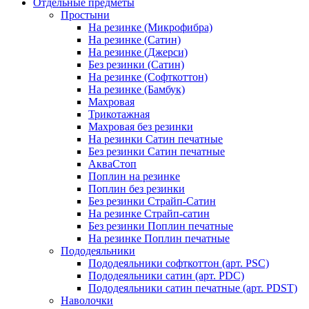
Отдельные предметы
Простыни
На резинке (Микрофибра)
На резинке (Сатин)
На резинке (Джерси)
Без резинки (Сатин)
На резинке (Софткоттон)
На резинке (Бамбук)
Махровая
Трикотажная
Махровая без резинки
На резинки Сатин печатные
Без резинки Сатин печатные
АкваСтоп
Поплин на резинке
Поплин без резинки
Без резинки Страйп-Сатин
На резинке Страйп-сатин
Без резинки Поплин печатные
На резинке Поплин печатные
Пододеяльники
Пододеяльники софткоттон (арт. PSC)
Пододеяльники сатин (арт. PDC)
Пододеяльники сатин печатные (арт. PDST)
Наволочки