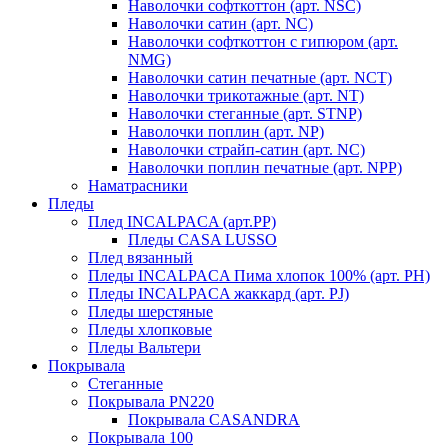
Наволочки софткоттон (арт. NSC)
Наволочки сатин (арт. NC)
Наволочки софткоттон с гипюром (арт.
NMG)
Наволочки сатин печатные (арт. NCT)
Наволочки трикотажные (арт. NT)
Наволочки стеганные (арт. STNP)
Наволочки поплин (арт. NP)
Наволочки страйп-сатин (арт. NC)
Наволочки поплин печатные (арт. NPP)
Наматрасники
Пледы
Плед INCALPACA (арт.PP)
Пледы CASA LUSSO
Плед вязанный
Пледы INCALPACA Пима хлопок 100% (арт. PH)
Пледы INCALPACA жаккард (арт. PJ)
Пледы шерстяные
Пледы хлопковые
Пледы Вальтери
Покрывала
Стеганные
Покрывала PN220
Покрывала CASANDRA
Покрывала 100