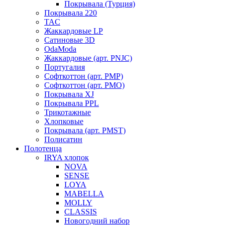
Покрывала (Турция)
Покрывала 220
TAC
Жаккардовые LP
Сатиновые 3D
OdaModa
Жаккардовые (арт. PNJC)
Португалия
Софткоттон (арт. PMP)
Софткоттон (арт. PMO)
Покрывала XJ
Покрывала PPL
Трикотажные
Хлопковые
Покрывала (арт. PMST)
Полисатин
Полотенца
IRYA хлопок
NOVA
SENSE
LOYA
MABELLA
MOLLY
CLASSIS
Новогодний набор