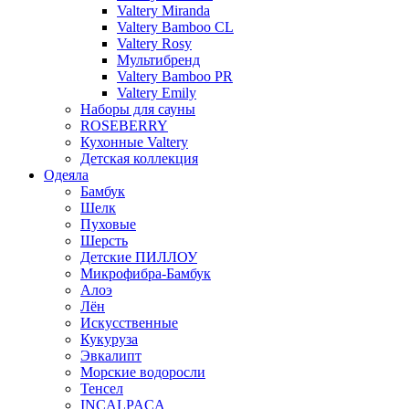
Valtery Miranda
Valtery Bamboo CL
Valtery Rosy
Мультибренд
Valtery Bamboo PR
Valtery Emily
Наборы для сауны
ROSEBERRY
Кухонные Valtery
Детская коллекция
Одеяла
Бамбук
Шелк
Пуховые
Шерсть
Детские ПИЛЛОУ
Микрофибра-Бамбук
Алоэ
Лён
Искусственные
Кукуруза
Эвкалипт
Морские водоросли
Тенсел
INCALPACA