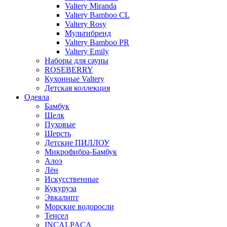
Valtery Miranda
Valtery Bamboo CL
Valtery Rosy
Мультибренд
Valtery Bamboo PR
Valtery Emily
Наборы для сауны
ROSEBERRY
Кухонные Valtery
Детская коллекция
Одеяла
Бамбук
Шелк
Пуховые
Шерсть
Детские ПИЛЛОУ
Микрофибра-Бамбук
Алоэ
Лён
Искусственные
Кукуруза
Эвкалипт
Морские водоросли
Тенсел
INCALPACA