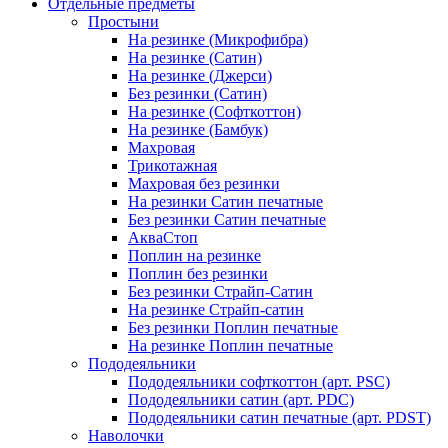
Отдельные предметы
Простыни
На резинке (Микрофибра)
На резинке (Сатин)
На резинке (Джерси)
Без резинки (Сатин)
На резинке (Софткоттон)
На резинке (Бамбук)
Махровая
Трикотажная
Махровая без резинки
На резинки Сатин печатные
Без резинки Сатин печатные
АкваСтоп
Поплин на резинке
Поплин без резинки
Без резинки Страйп-Сатин
На резинке Страйп-сатин
Без резинки Поплин печатные
На резинке Поплин печатные
Пододеяльники
Пододеяльники софткоттон (арт. PSC)
Пододеяльники сатин (арт. PDC)
Пододеяльники сатин печатные (арт. PDST)
Наволочки