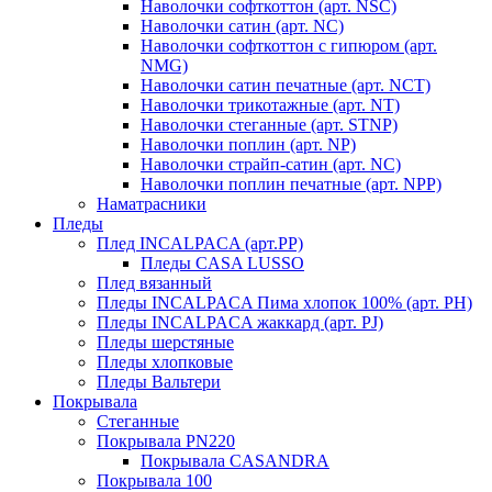
Наволочки софткоттон (арт. NSC)
Наволочки сатин (арт. NC)
Наволочки софткоттон с гипюром (арт.
NMG)
Наволочки сатин печатные (арт. NCT)
Наволочки трикотажные (арт. NT)
Наволочки стеганные (арт. STNP)
Наволочки поплин (арт. NP)
Наволочки страйп-сатин (арт. NC)
Наволочки поплин печатные (арт. NPP)
Наматрасники
Пледы
Плед INCALPACA (арт.PP)
Пледы CASA LUSSO
Плед вязанный
Пледы INCALPACA Пима хлопок 100% (арт. PH)
Пледы INCALPACA жаккард (арт. PJ)
Пледы шерстяные
Пледы хлопковые
Пледы Вальтери
Покрывала
Стеганные
Покрывала PN220
Покрывала CASANDRA
Покрывала 100