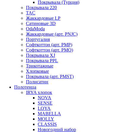
Покрывала (Турция)
Покрывала 220
TAC
Жаккардовые LP
Сатиновые 3D
OdaModa
Жаккардовые (арт. PNJC)
Португалия
Софткоттон (арт. PMP)
Софткоттон (арт. PMO)
Покрывала XJ
Покрывала PPL
Трикотажные
Хлопковые
Покрывала (арт. PMST)
Полисатин
Полотенца
IRYA хлопок
NOVA
SENSE
LOYA
MABELLA
MOLLY
CLASSIS
Новогодний набор