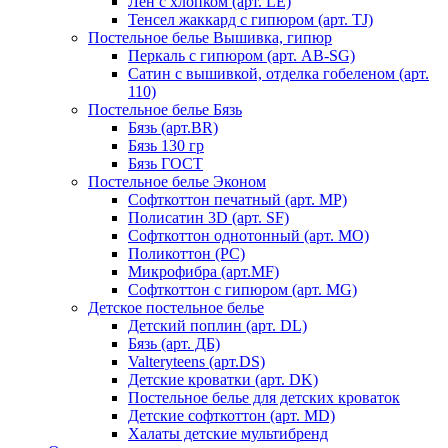
Лен с хлопком (арт. LE)
Тенсел жаккард с гипюром (арт. TJ)
Постельное белье Вышивка, гипюр
Перкаль с гипюром (арт. AB-SG)
Сатин с вышивкой, отделка гобеленом (арт.
110)
Постельное белье Бязь
Бязь (арт.BR)
Бязь 130 гр
Бязь ГОСТ
Постельное белье Эконом
Софткоттон печатный (арт. MР)
Полисатин 3D (арт. SF)
Софткоттон однотонный (арт. MO)
Поликоттон (PC)
Микрофибра (арт.MF)
Софткоттон с гипюром (арт. MG)
Детское постельное белье
Детский поплин (арт. DL)
Бязь (арт. ДБ)
Valteryteens (арт.DS)
Детские кроватки (арт. DK)
Постельное белье для детских кроваток
Детские софткоттон (арт. MD)
Халаты детские мультибренд