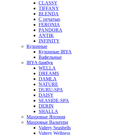
CLASSY
TIFFANY
BLENDA
С печатью
FERONIA
PANDORA
ANTIK
INFINITY
Кухонные
Кухонные IRYA
Вафельные
IRYA бамбук
WELLA
DREAMS
DAMLA
NATURE
DURU-SPA
DAISY
SEASIDE-SPA
DERIN
SHALLA
Махровые Япония
Махровые Вальтери
Valtery Seashells
Valtery Wellness