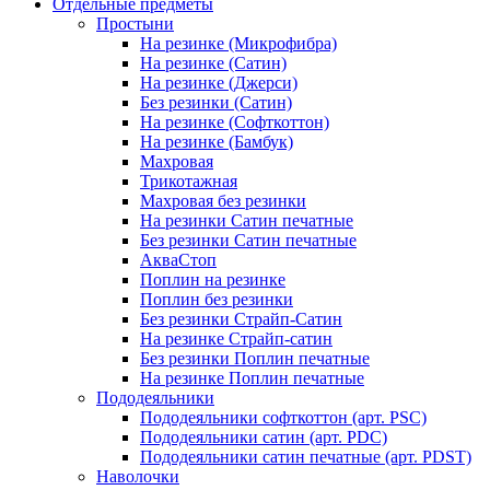
Отдельные предметы
Простыни
На резинке (Микрофибра)
На резинке (Сатин)
На резинке (Джерси)
Без резинки (Сатин)
На резинке (Софткоттон)
На резинке (Бамбук)
Махровая
Трикотажная
Махровая без резинки
На резинки Сатин печатные
Без резинки Сатин печатные
АкваСтоп
Поплин на резинке
Поплин без резинки
Без резинки Страйп-Сатин
На резинке Страйп-сатин
Без резинки Поплин печатные
На резинке Поплин печатные
Пододеяльники
Пододеяльники софткоттон (арт. PSC)
Пододеяльники сатин (арт. PDC)
Пододеяльники сатин печатные (арт. PDST)
Наволочки