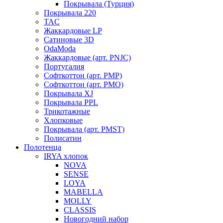
Покрывала (Турция)
Покрывала 220
TAC
Жаккардовые LP
Сатиновые 3D
OdaModa
Жаккардовые (арт. PNJC)
Португалия
Софткоттон (арт. PMP)
Софткоттон (арт. PMO)
Покрывала XJ
Покрывала PPL
Трикотажные
Хлопковые
Покрывала (арт. PMST)
Полисатин
Полотенца
IRYA хлопок
NOVA
SENSE
LOYA
MABELLA
MOLLY
CLASSIS
Новогодний набор