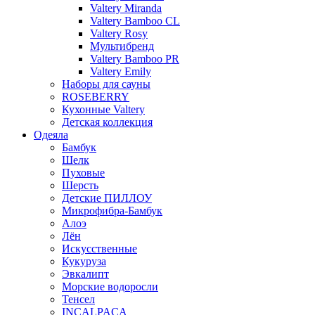
Valtery Miranda
Valtery Bamboo CL
Valtery Rosy
Мультибренд
Valtery Bamboo PR
Valtery Emily
Наборы для сауны
ROSEBERRY
Кухонные Valtery
Детская коллекция
Одеяла
Бамбук
Шелк
Пуховые
Шерсть
Детские ПИЛЛОУ
Микрофибра-Бамбук
Алоэ
Лён
Искусственные
Кукуруза
Эвкалипт
Морские водоросли
Тенсел
INCALPACA