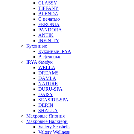
CLASSY
TIFFANY
BLENDA
С печатью
FERONIA
PANDORA
ANTIK
INFINITY
Кухонные
Кухонные IRYA
Вафельные
IRYA бамбук
WELLA
DREAMS
DAMLA
NATURE
DURU-SPA
DAISY
SEASIDE-SPA
DERIN
SHALLA
Махровые Япония
Махровые Вальтери
Valtery Seashells
Valtery Wellness