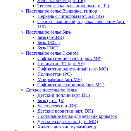
Лен с хлопком (арт. LE)
Тенсел жаккард с гипюром (арт. TJ)
Постельное белье Вышивка, гипюр
Перкаль с гипюром (арт. AB-SG)
Сатин с вышивкой, отделка гобеленом (арт.
110)
Постельное белье Бязь
Бязь (арт.BR)
Бязь 130 гр
Бязь ГОСТ
Постельное белье Эконом
Софткоттон печатный (арт. MР)
Полисатин 3D (арт. SF)
Софткоттон однотонный (арт. MO)
Поликоттон (PC)
Микрофибра (арт.MF)
Софткоттон с гипюром (арт. MG)
Детское постельное белье
Детский поплин (арт. DL)
Бязь (арт. ДБ)
Valteryteens (арт.DS)
Детские кроватки (арт. DK)
Постельное белье для детских кроваток
Детские софткоттон (арт. MD)
Халаты детские мультибренд