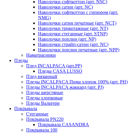
Наволочки софткоттон (арт. NSC)
Наволочки сатин (арт. NC)
Наволочки софткоттон с гипюром (арт.
NMG)
Наволочки сатин печатные (арт. NCT)
Наволочки трикотажные (арт. NT)
Наволочки стеганные (арт. STNP)
Наволочки поплин (арт. NP)
Наволочки страйп-сатин (арт. NC)
Наволочки поплин печатные (арт. NPP)
Наматрасники
Пледы
Плед INCALPACA (арт.PP)
Пледы CASA LUSSO
Плед вязанный
Пледы INCALPACA Пима хлопок 100% (арт. PH)
Пледы INCALPACA жаккард (арт. PJ)
Пледы шерстяные
Пледы хлопковые
Пледы Вальтери
Покрывала
Стеганные
Покрывала PN220
Покрывала CASANDRA
Покрывала 100