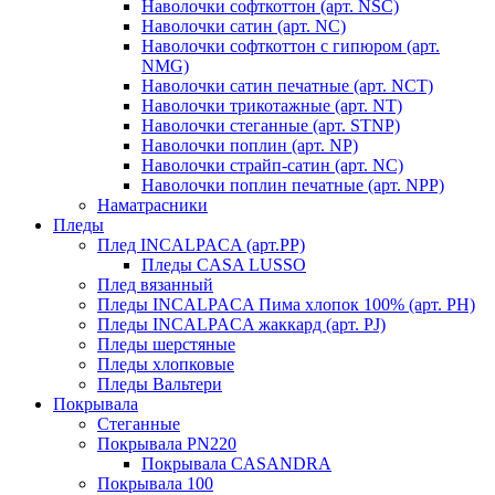
Наволочки софткоттон (арт. NSC)
Наволочки сатин (арт. NC)
Наволочки софткоттон с гипюром (арт.
NMG)
Наволочки сатин печатные (арт. NCT)
Наволочки трикотажные (арт. NT)
Наволочки стеганные (арт. STNP)
Наволочки поплин (арт. NP)
Наволочки страйп-сатин (арт. NC)
Наволочки поплин печатные (арт. NPP)
Наматрасники
Пледы
Плед INCALPACA (арт.PP)
Пледы CASA LUSSO
Плед вязанный
Пледы INCALPACA Пима хлопок 100% (арт. PH)
Пледы INCALPACA жаккард (арт. PJ)
Пледы шерстяные
Пледы хлопковые
Пледы Вальтери
Покрывала
Стеганные
Покрывала PN220
Покрывала CASANDRA
Покрывала 100