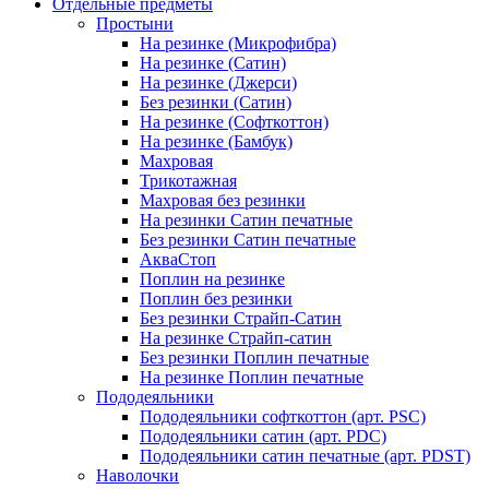
Отдельные предметы
Простыни
На резинке (Микрофибра)
На резинке (Сатин)
На резинке (Джерси)
Без резинки (Сатин)
На резинке (Софткоттон)
На резинке (Бамбук)
Махровая
Трикотажная
Махровая без резинки
На резинки Сатин печатные
Без резинки Сатин печатные
АкваСтоп
Поплин на резинке
Поплин без резинки
Без резинки Страйп-Сатин
На резинке Страйп-сатин
Без резинки Поплин печатные
На резинке Поплин печатные
Пододеяльники
Пододеяльники софткоттон (арт. PSC)
Пододеяльники сатин (арт. PDC)
Пододеяльники сатин печатные (арт. PDST)
Наволочки