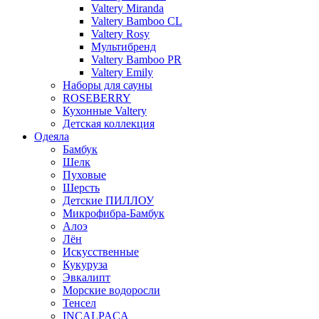
Valtery Miranda
Valtery Bamboo CL
Valtery Rosy
Мультибренд
Valtery Bamboo PR
Valtery Emily
Наборы для сауны
ROSEBERRY
Кухонные Valtery
Детская коллекция
Одеяла
Бамбук
Шелк
Пуховые
Шерсть
Детские ПИЛЛОУ
Микрофибра-Бамбук
Алоэ
Лён
Искусственные
Кукуруза
Эвкалипт
Морские водоросли
Тенсел
INCALPACA