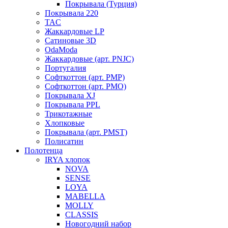
Покрывала (Турция)
Покрывала 220
TAC
Жаккардовые LP
Сатиновые 3D
OdaModa
Жаккардовые (арт. PNJC)
Португалия
Софткоттон (арт. PMP)
Софткоттон (арт. PMO)
Покрывала XJ
Покрывала PPL
Трикотажные
Хлопковые
Покрывала (арт. PMST)
Полисатин
Полотенца
IRYA хлопок
NOVA
SENSE
LOYA
MABELLA
MOLLY
CLASSIS
Новогодний набор