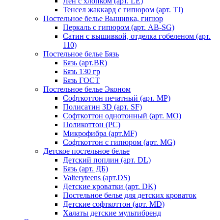
Лен с хлопком (арт. LE)
Тенсел жаккард с гипюром (арт. TJ)
Постельное белье Вышивка, гипюр
Перкаль с гипюром (арт. AB-SG)
Сатин с вышивкой, отделка гобеленом (арт.
110)
Постельное белье Бязь
Бязь (арт.BR)
Бязь 130 гр
Бязь ГОСТ
Постельное белье Эконом
Софткоттон печатный (арт. MР)
Полисатин 3D (арт. SF)
Софткоттон однотонный (арт. MO)
Поликоттон (PC)
Микрофибра (арт.MF)
Софткоттон с гипюром (арт. MG)
Детское постельное белье
Детский поплин (арт. DL)
Бязь (арт. ДБ)
Valteryteens (арт.DS)
Детские кроватки (арт. DK)
Постельное белье для детских кроваток
Детские софткоттон (арт. MD)
Халаты детские мультибренд