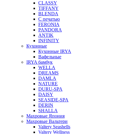
CLASSY
TIFFANY
BLENDA
С печатью
FERONIA
PANDORA
ANTIK
INFINITY
Кухонные
Кухонные IRYA
Вафельные
IRYA бамбук
WELLA
DREAMS
DAMLA
NATURE
DURU-SPA
DAISY
SEASIDE-SPA
DERIN
SHALLA
Махровые Япония
Махровые Вальтери
Valtery Seashells
Valtery Wellness