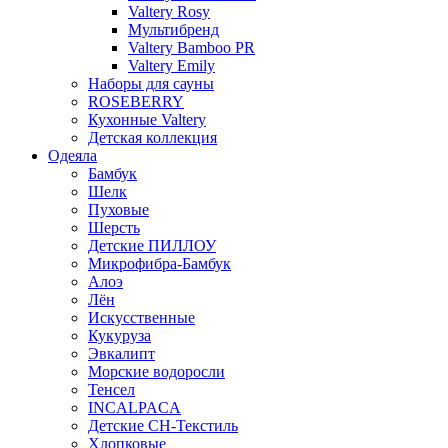
Valtery Rosy
Мультибренд
Valtery Bamboo PR
Valtery Emily
Наборы для сауны
ROSEBERRY
Кухонные Valtery
Детская коллекция
Одеяла
Бамбук
Шелк
Пуховые
Шерсть
Детские ПИЛЛОУ
Микрофибра-Бамбук
Алоэ
Лён
Искусственные
Кукуруза
Эвкалипт
Морские водоросли
Тенсел
INCALPACA
Детские СН-Текстиль
Хлопковые