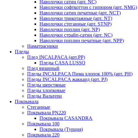
Наволочки сатин (арт. NC)
Наволочки софткоттон с гипюром (арт. NMG)
Наволочки сатин печатные (арт. NCT)
Наволочки трикотажные (арт. NT)
Наволочки стеганные (арт. STNP)
Наволочки поплин (арт. NP)
Наволочки страйп-сатин (арт. NC)
Наволочки поплин печатные (арт. NPP)
Наматрасники
Пледы
Плед INCALPACA (арт.PP)
Пледы CASA LUSSO
Плед вязанный
Пледы INCALPACA Пима хлопок 100% (арт. PH)
Пледы INCALPACA жаккард (арт. PJ)
Пледы шерстяные
Пледы хлопковые
Пледы Вальтери
Покрывала
Стеганные
Покрывала PN220
Покрывала CASANDRA
Покрывала 100
Покрывала (Турция)
Покрывала 220