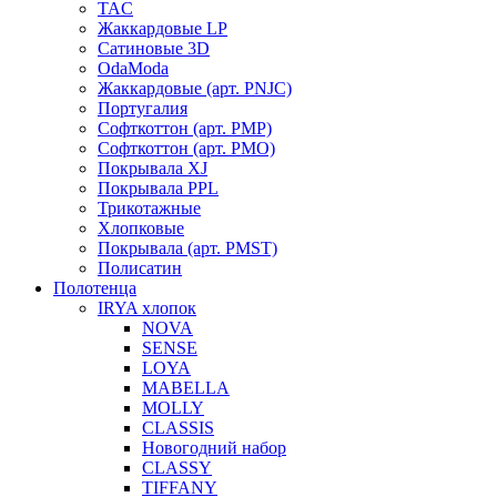
TAC
Жаккардовые LP
Сатиновые 3D
OdaModa
Жаккардовые (арт. PNJC)
Португалия
Софткоттон (арт. PMP)
Софткоттон (арт. PMO)
Покрывала XJ
Покрывала PPL
Трикотажные
Хлопковые
Покрывала (арт. PMST)
Полисатин
Полотенца
IRYA хлопок
NOVA
SENSE
LOYA
MABELLA
MOLLY
CLASSIS
Новогодний набор
CLASSY
TIFFANY