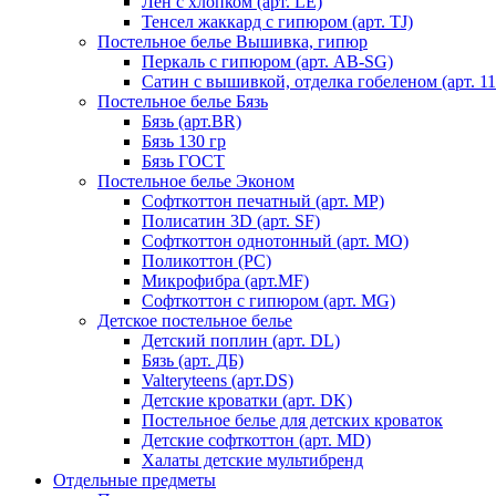
Лен с хлопком (арт. LE)
Тенсел жаккард с гипюром (арт. TJ)
Постельное белье Вышивка, гипюр
Перкаль с гипюром (арт. AB-SG)
Сатин с вышивкой, отделка гобеленом (арт. 11
Постельное белье Бязь
Бязь (арт.BR)
Бязь 130 гр
Бязь ГОСТ
Постельное белье Эконом
Софткоттон печатный (арт. MР)
Полисатин 3D (арт. SF)
Софткоттон однотонный (арт. MO)
Поликоттон (PC)
Микрофибра (арт.MF)
Софткоттон с гипюром (арт. MG)
Детское постельное белье
Детский поплин (арт. DL)
Бязь (арт. ДБ)
Valteryteens (арт.DS)
Детские кроватки (арт. DK)
Постельное белье для детских кроваток
Детские софткоттон (арт. MD)
Халаты детские мультибренд
Отдельные предметы