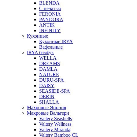
BLENDA
С печатью
FERONIA
PANDORA
ANTIK
INFINITY
Кухонные
Кухонные IRYA
Вафельные
IRYA бамбук
WELLA
DREAMS
DAMLA
NATURE
DURU-SPA
DAISY
SEASIDE-SPA
DERIN
SHALLA
Махровые Япония
Махровые Вальтери
Valtery Seashells
Valtery Wellness
Valtery Miranda
Valtery Bamboo CL