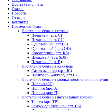
Доставка и оплата
Статьи
Новости
Отзывы
Контакты
Постельное белье
Постельное белье из сатина
Печатный (арт. С)
Печатный (арт. СL)
Однотонный (арт.LS)
Однотонный ( арт. OD)
Королевский (арт. RS)
Шелковый (арт. SDS)
Печатный (арт. В)
Постельное белье из жаккарда
Сатин-жаккард (арт. JC)
Шелковый жаккард (арт.L)
Постельное белье из хлопка полотняного плетения
Поплин (AP)
Поплин (арт. А)
Поплин (арт. П)
Постельное белье из натуральных волокон
Тенсел (арт. ТР)
Бамбук однотонный (арт. BS)