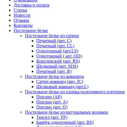
Доставка и оплата
Статьи
Новости
Отзывы
Контакты
Постельное белье
Постельное белье из сатина
Печатный (арт. С)
Печатный (арт. СL)
Однотонный (арт.LS)
Однотонный ( арт. OD)
Королевский (арт. RS)
Шелковый (арт. SDS)
Печатный (арт. В)
Постельное белье из жаккарда
Сатин-жаккард (арт. JC)
Шелковый жаккард (арт.L)
Постельное белье из хлопка полотняного плетения
Поплин (AP)
Поплин (арт. А)
Поплин (арт. П)
Постельное белье из натуральных волокон
Тенсел (арт. ТР)
Бамбук однотонный (арт. BS)