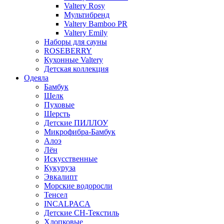
Valtery Rosy
Мультибренд
Valtery Bamboo PR
Valtery Emily
Наборы для сауны
ROSEBERRY
Кухонные Valtery
Детская коллекция
Одеяла
Бамбук
Шелк
Пуховые
Шерсть
Детские ПИЛЛОУ
Микрофибра-Бамбук
Алоэ
Лён
Искусственные
Кукуруза
Эвкалипт
Морские водоросли
Тенсел
INCALPACA
Детские СН-Текстиль
Хлопковые