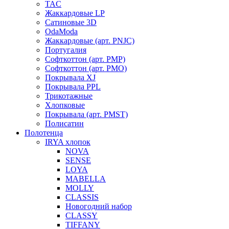
TAC
Жаккардовые LP
Сатиновые 3D
OdaModa
Жаккардовые (арт. PNJC)
Португалия
Софткоттон (арт. PMP)
Софткоттон (арт. PMO)
Покрывала XJ
Покрывала PPL
Трикотажные
Хлопковые
Покрывала (арт. PMST)
Полисатин
Полотенца
IRYA хлопок
NOVA
SENSE
LOYA
MABELLA
MOLLY
CLASSIS
Новогодний набор
CLASSY
TIFFANY