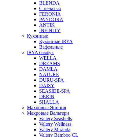
BLENDA
С печатью
FERONIA
PANDORA
ANTIK
INFINITY
Кухонные
Кухонные IRYA
Вафельные
IRYA бамбук
WELLA
DREAMS
DAMLA
NATURE
DURU-SPA
DAISY
SEASIDE-SPA
DERIN
SHALLA
Махровые Япония
Махровые Вальтери
Valtery Seashells
Valtery Wellness
Valtery Miranda
Valtery Bamboo CL