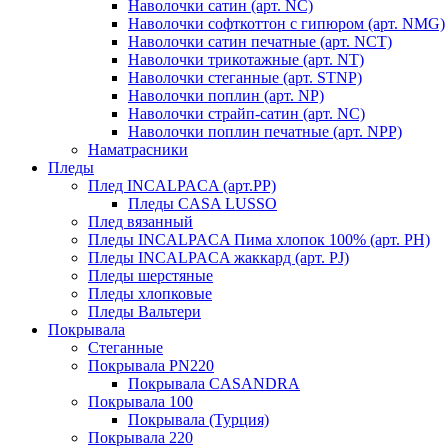
Наволочки сатин (арт. NC)
Наволочки софткоттон с гипюром (арт. NMG)
Наволочки сатин печатные (арт. NCT)
Наволочки трикотажные (арт. NT)
Наволочки стеганные (арт. STNP)
Наволочки поплин (арт. NP)
Наволочки страйп-сатин (арт. NC)
Наволочки поплин печатные (арт. NPP)
Наматрасники
Пледы
Плед INCALPACA (арт.PP)
Пледы CASA LUSSO
Плед вязанный
Пледы INCALPACA Пима хлопок 100% (арт. PH)
Пледы INCALPACA жаккард (арт. PJ)
Пледы шерстяные
Пледы хлопковые
Пледы Вальтери
Покрывала
Стеганные
Покрывала PN220
Покрывала CASANDRA
Покрывала 100
Покрывала (Турция)
Покрывала 220