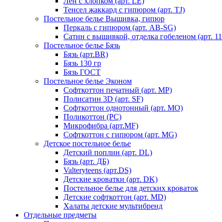
Лен с хлопком (арт. LE)
Тенсел жаккард с гипюром (арт. TJ)
Постельное белье Вышивка, гипюр
Перкаль с гипюром (арт. AB-SG)
Сатин с вышивкой, отделка гобеленом (арт. 11
Постельное белье Бязь
Бязь (арт.BR)
Бязь 130 гр
Бязь ГОСТ
Постельное белье Эконом
Софткоттон печатный (арт. MР)
Полисатин 3D (арт. SF)
Софткоттон однотонный (арт. MO)
Поликоттон (PC)
Микрофибра (арт.MF)
Софткоттон с гипюром (арт. MG)
Детское постельное белье
Детский поплин (арт. DL)
Бязь (арт. ДБ)
Valteryteens (арт.DS)
Детские кроватки (арт. DK)
Постельное белье для детских кроваток
Детские софткоттон (арт. MD)
Халаты детские мультибренд
Отдельные предметы