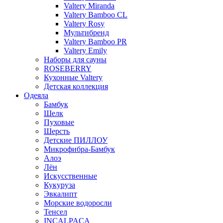
Valtery Miranda
Valtery Bamboo CL
Valtery Rosy
Мультибренд
Valtery Bamboo PR
Valtery Emily
Наборы для сауны
ROSEBERRY
Кухонные Valtery
Детская коллекция
Одеяла
Бамбук
Шелк
Пуховые
Шерсть
Детские ПИЛЛОУ
Микрофибра-Бамбук
Алоэ
Лён
Искусственные
Кукуруза
Эвкалипт
Морские водоросли
Тенсел
INCALPACA