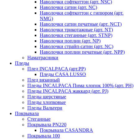
Наволочки софткоттон (арт. NSC)
Наволочки сатин (арт. NC)
Наволочки софткоттон с гипюром (арт.
NMG)
Наволочки сатин печатные (арт. NCT)
Наволочки трикотажные (арт. NT)
Наволочки стеганные (арт. STNP)
Наволочки поплин (арт. NP)
Наволочки страйп-сатин (арт. NC)
Наволочки поплин печатные (арт. NPP)
Наматрасники
Пледы
Плед INCALPACA (арт.PP)
Пледы CASA LUSSO
Плед вязанный
Пледы INCALPACA Пима хлопок 100% (арт. PH)
Пледы INCALPACA жаккард (арт. PJ)
Пледы шерстяные
Пледы хлопковые
Пледы Вальтери
Покрывала
Стеганные
Покрывала PN220
Покрывала CASANDRA
Покрывала 100