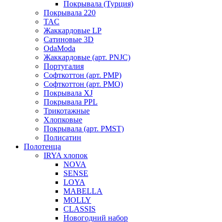
Покрывала (Турция)
Покрывала 220
TAC
Жаккардовые LP
Сатиновые 3D
OdaModa
Жаккардовые (арт. PNJC)
Португалия
Софткоттон (арт. PMP)
Софткоттон (арт. PMO)
Покрывала XJ
Покрывала PPL
Трикотажные
Хлопковые
Покрывала (арт. PMST)
Полисатин
Полотенца
IRYA хлопок
NOVA
SENSE
LOYA
MABELLA
MOLLY
CLASSIS
Новогодний набор