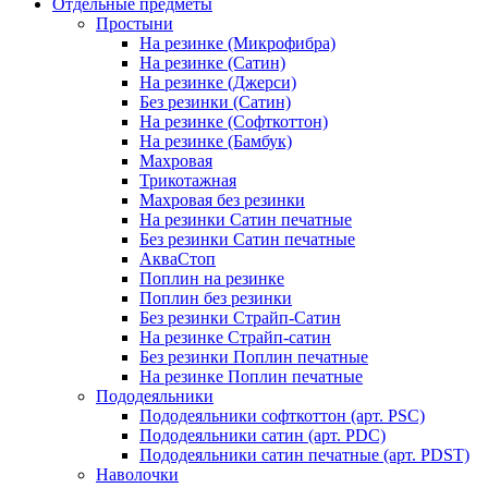
Отдельные предметы
Простыни
На резинке (Микрофибра)
На резинке (Сатин)
На резинке (Джерси)
Без резинки (Сатин)
На резинке (Софткоттон)
На резинке (Бамбук)
Махровая
Трикотажная
Махровая без резинки
На резинки Сатин печатные
Без резинки Сатин печатные
АкваСтоп
Поплин на резинке
Поплин без резинки
Без резинки Страйп-Сатин
На резинке Страйп-сатин
Без резинки Поплин печатные
На резинке Поплин печатные
Пододеяльники
Пододеяльники софткоттон (арт. PSC)
Пододеяльники сатин (арт. PDC)
Пододеяльники сатин печатные (арт. PDST)
Наволочки