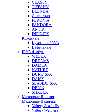
CLASSY
TIFFANY
BLENDA
С печатью
FERONIA
PANDORA
ANTIK
INFINITY
Кухонные
Кухонные IRYA
Вафельные
IRYA бамбук
WELLA
DREAMS
DAMLA
NATURE
DURU-SPA
DAISY
SEASIDE-SPA
DERIN
SHALLA
Махровые Япония
Махровые Вальтери
Valtery Seashells
Valtery Wellness