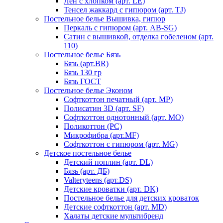
Лен с хлопком (арт. LE)
Тенсел жаккард с гипюром (арт. TJ)
Постельное белье Вышивка, гипюр
Перкаль с гипюром (арт. AB-SG)
Сатин с вышивкой, отделка гобеленом (арт.
110)
Постельное белье Бязь
Бязь (арт.BR)
Бязь 130 гр
Бязь ГОСТ
Постельное белье Эконом
Софткоттон печатный (арт. MР)
Полисатин 3D (арт. SF)
Софткоттон однотонный (арт. MO)
Поликоттон (PC)
Микрофибра (арт.MF)
Софткоттон с гипюром (арт. MG)
Детское постельное белье
Детский поплин (арт. DL)
Бязь (арт. ДБ)
Valteryteens (арт.DS)
Детские кроватки (арт. DK)
Постельное белье для детских кроваток
Детские софткоттон (арт. MD)
Халаты детские мультибренд