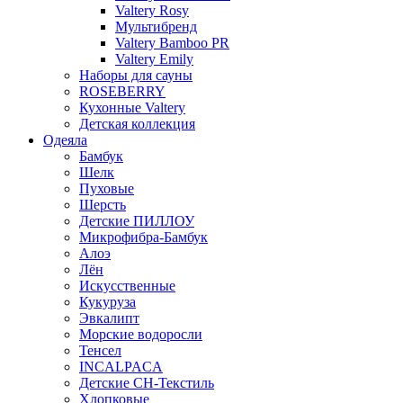
Valtery Rosy
Мультибренд
Valtery Bamboo PR
Valtery Emily
Наборы для сауны
ROSEBERRY
Кухонные Valtery
Детская коллекция
Одеяла
Бамбук
Шелк
Пуховые
Шерсть
Детские ПИЛЛОУ
Микрофибра-Бамбук
Алоэ
Лён
Искусственные
Кукуруза
Эвкалипт
Морские водоросли
Тенсел
INCALPACA
Детские СН-Текстиль
Хлопковые