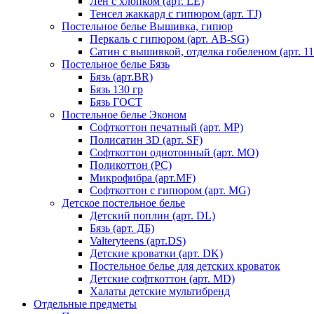
Лен с хлопком (арт. LE)
Тенсел жаккард с гипюром (арт. TJ)
Постельное белье Вышивка, гипюр
Перкаль с гипюром (арт. AB-SG)
Сатин с вышивкой, отделка гобеленом (арт. 11
Постельное белье Бязь
Бязь (арт.BR)
Бязь 130 гр
Бязь ГОСТ
Постельное белье Эконом
Софткоттон печатный (арт. MР)
Полисатин 3D (арт. SF)
Софткоттон однотонный (арт. MO)
Поликоттон (PC)
Микрофибра (арт.MF)
Софткоттон с гипюром (арт. MG)
Детское постельное белье
Детский поплин (арт. DL)
Бязь (арт. ДБ)
Valteryteens (арт.DS)
Детские кроватки (арт. DK)
Постельное белье для детских кроваток
Детские софткоттон (арт. MD)
Халаты детские мультибренд
Отдельные предметы