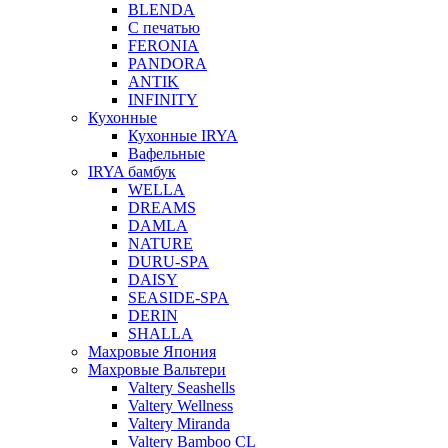
BLENDA
С печатью
FERONIA
PANDORA
ANTIK
INFINITY
Кухонные
Кухонные IRYA
Вафельные
IRYA бамбук
WELLA
DREAMS
DAMLA
NATURE
DURU-SPA
DAISY
SEASIDE-SPA
DERIN
SHALLA
Махровые Япония
Махровые Вальтери
Valtery Seashells
Valtery Wellness
Valtery Miranda
Valtery Bamboo CL