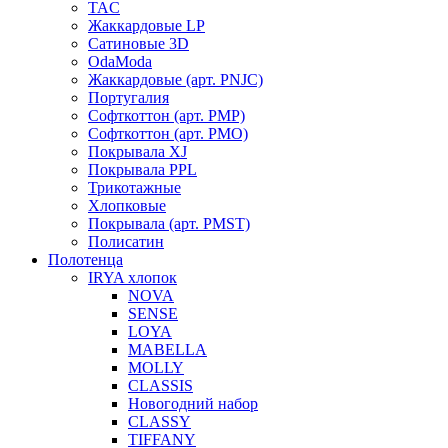
TAC
Жаккардовые LP
Сатиновые 3D
OdaModa
Жаккардовые (арт. PNJC)
Португалия
Софткоттон (арт. PMP)
Софткоттон (арт. PMO)
Покрывала XJ
Покрывала PPL
Трикотажные
Хлопковые
Покрывала (арт. PMST)
Полисатин
Полотенца
IRYA хлопок
NOVA
SENSE
LOYA
MABELLA
MOLLY
CLASSIS
Новогодний набор
CLASSY
TIFFANY