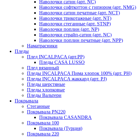
Наволочки сатин (арт. NC)
Наволочки софткоттон с гипюром (арт. NMG)
Наволочки сатин печатные (арт. NCT)
Наволочки трикотажные (арт. NT)
Наволочки стеганные (арт. STNP)
Наволочки поплин (арт. NP)
Наволочки страйп-сатин (арт. NC)
Наволочки поплин печатные (арт. NPP)
Наматрасники
Пледы
Плед INCALPACA (арт.PP)
Пледы CASA LUSSO
Плед вязанный
Пледы INCALPACA Пима хлопок 100% (арт. PH)
Пледы INCALPACA жаккард (арт. PJ)
Пледы шерстяные
Пледы хлопковые
Пледы Вальтери
Покрывала
Стеганные
Покрывала PN220
Покрывала CASANDRA
Покрывала 100
Покрывала (Турция)
Покрывала 220