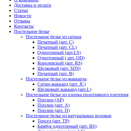
Доставка и оплата
Статьи
Новости
Отзывы
Контакты
Постельное белье
Постельное белье из сатина
Печатный (арт. С)
Печатный (арт. СL)
Однотонный (арт.LS)
Однотонный ( арт. OD)
Королевский (арт. RS)
Шелковый (арт. SDS)
Печатный (арт. В)
Постельное белье из жаккарда
Сатин-жаккард (арт. JC)
Шелковый жаккард (арт.L)
Постельное белье из хлопка полотняного плетения
Поплин (AP)
Поплин (арт. А)
Поплин (арт. П)
Постельное белье из натуральных волокон
Тенсел (арт. ТР)
Бамбук однотонный (арт. BS)