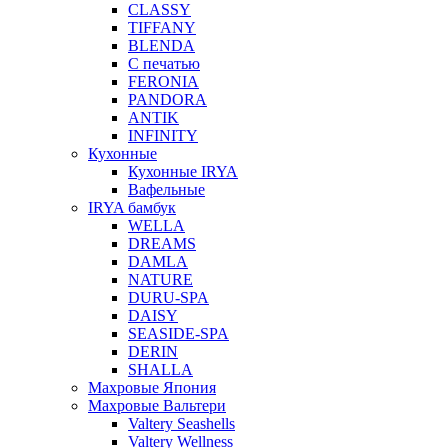
CLASSY
TIFFANY
BLENDA
С печатью
FERONIA
PANDORA
ANTIK
INFINITY
Кухонные
Кухонные IRYA
Вафельные
IRYA бамбук
WELLA
DREAMS
DAMLA
NATURE
DURU-SPA
DAISY
SEASIDE-SPA
DERIN
SHALLA
Махровые Япония
Махровые Вальтери
Valtery Seashells
Valtery Wellness