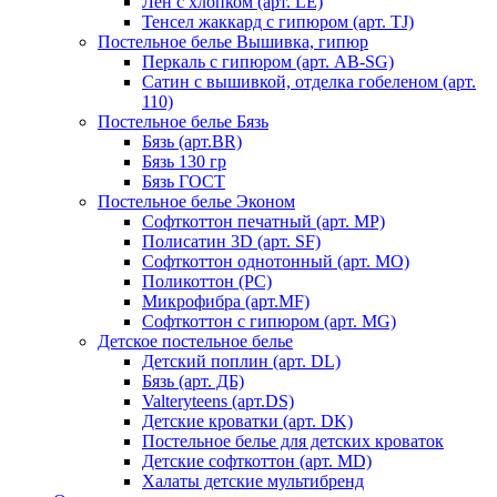
Лен с хлопком (арт. LE)
Тенсел жаккард с гипюром (арт. TJ)
Постельное белье Вышивка, гипюр
Перкаль с гипюром (арт. AB-SG)
Сатин с вышивкой, отделка гобеленом (арт.
110)
Постельное белье Бязь
Бязь (арт.BR)
Бязь 130 гр
Бязь ГОСТ
Постельное белье Эконом
Софткоттон печатный (арт. MР)
Полисатин 3D (арт. SF)
Софткоттон однотонный (арт. MO)
Поликоттон (PC)
Микрофибра (арт.MF)
Софткоттон с гипюром (арт. MG)
Детское постельное белье
Детский поплин (арт. DL)
Бязь (арт. ДБ)
Valteryteens (арт.DS)
Детские кроватки (арт. DK)
Постельное белье для детских кроваток
Детские софткоттон (арт. MD)
Халаты детские мультибренд