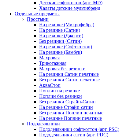
Детские софткоттон (арт. MD)
Халаты детские мультибренд
Отдельные предметы
Простыни
На резинке (Микрофибра)
На резинке (Сатин)
На резинке (Джерси)
Без резинки (Сатин)
На резинке (Софткоттон)
На резинке (Бамбук)
Махровая
Трикотажная
Махровая без резинки
На резинки Сатин печатные
Без резинки Сатин печатные
АкваСтоп
Поплин на резинке
Поплин без резинки
Без резинки Страйп-Сатин
На резинке Страйп-сатин
Без резинки Поплин печатные
На резинке Поплин печатные
Пододеяльники
Пододеяльники софткоттон (арт. PSC)
Пододеяльники сатин (арт. PDC)