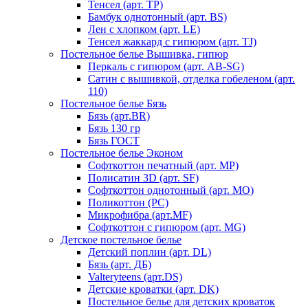
Тенсел (арт. ТР)
Бамбук однотонный (арт. BS)
Лен с хлопком (арт. LE)
Тенсел жаккард с гипюром (арт. TJ)
Постельное белье Вышивка, гипюр
Перкаль с гипюром (арт. AB-SG)
Сатин с вышивкой, отделка гобеленом (арт.
110)
Постельное белье Бязь
Бязь (арт.BR)
Бязь 130 гр
Бязь ГОСТ
Постельное белье Эконом
Софткоттон печатный (арт. MР)
Полисатин 3D (арт. SF)
Софткоттон однотонный (арт. MO)
Поликоттон (PC)
Микрофибра (арт.MF)
Софткоттон с гипюром (арт. MG)
Детское постельное белье
Детский поплин (арт. DL)
Бязь (арт. ДБ)
Valteryteens (арт.DS)
Детские кроватки (арт. DK)
Постельное белье для детских кроваток