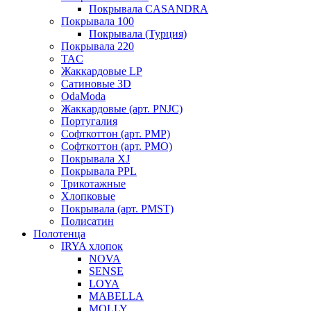
Покрывала CASANDRA
Покрывала 100
Покрывала (Турция)
Покрывала 220
TAC
Жаккардовые LP
Сатиновые 3D
OdaModa
Жаккардовые (арт. PNJC)
Португалия
Софткоттон (арт. PMP)
Софткоттон (арт. PMO)
Покрывала XJ
Покрывала PPL
Трикотажные
Хлопковые
Покрывала (арт. PMST)
Полисатин
Полотенца
IRYA хлопок
NOVA
SENSE
LOYA
MABELLA
MOLLY