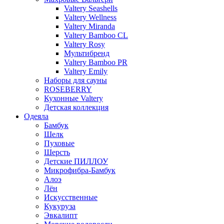
Valtery Seashells
Valtery Wellness
Valtery Miranda
Valtery Bamboo CL
Valtery Rosy
Мультибренд
Valtery Bamboo PR
Valtery Emily
Наборы для сауны
ROSEBERRY
Кухонные Valtery
Детская коллекция
Одеяла
Бамбук
Шелк
Пуховые
Шерсть
Детские ПИЛЛОУ
Микрофибра-Бамбук
Алоэ
Лён
Искусственные
Кукуруза
Эвкалипт