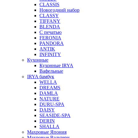
CLASSIS
Новогодний набор
CLASSY
TIFFANY
BLENDA
С печатью
FERONIA
PANDORA
ANTIK
INFINITY
Кухонные
Кухонные IRYA
Вафельные
IRYA бамбук
WELLA
DREAMS
DAMLA
NATURE
DURU-SPA
DAISY
SEASIDE-SPA
DERIN
SHALLA
Махровые Япония
Махровые Вальтери