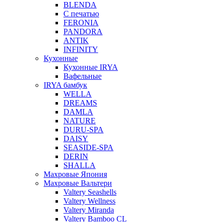
BLENDA
С печатью
FERONIA
PANDORA
ANTIK
INFINITY
Кухонные
Кухонные IRYA
Вафельные
IRYA бамбук
WELLA
DREAMS
DAMLA
NATURE
DURU-SPA
DAISY
SEASIDE-SPA
DERIN
SHALLA
Махровые Япония
Махровые Вальтери
Valtery Seashells
Valtery Wellness
Valtery Miranda
Valtery Bamboo CL