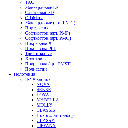
TAC
Жаккардовые LP
Сатиновые 3D
OdaModa
Жаккардовые (арт. PNJC)
Португалия
Софткоттон (арт. PMP)
Софткоттон (арт. PMO)
Покрывала XJ
Покрывала PPL
Трикотажные
Хлопковые
Покрывала (арт. PMST)
Полисатин
Полотенца
IRYA хлопок
NOVA
SENSE
LOYA
MABELLA
MOLLY
CLASSIS
Новогодний набор
CLASSY
TIFFANY