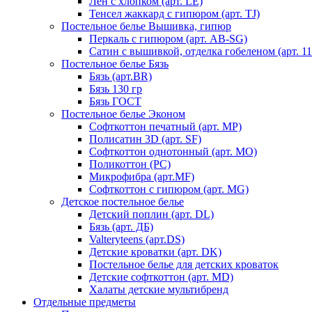
Лен с хлопком (арт. LE)
Тенсел жаккард с гипюром (арт. TJ)
Постельное белье Вышивка, гипюр
Перкаль с гипюром (арт. AB-SG)
Сатин с вышивкой, отделка гобеленом (арт. 11
Постельное белье Бязь
Бязь (арт.BR)
Бязь 130 гр
Бязь ГОСТ
Постельное белье Эконом
Софткоттон печатный (арт. MР)
Полисатин 3D (арт. SF)
Софткоттон однотонный (арт. MO)
Поликоттон (PC)
Микрофибра (арт.MF)
Софткоттон с гипюром (арт. MG)
Детское постельное белье
Детский поплин (арт. DL)
Бязь (арт. ДБ)
Valteryteens (арт.DS)
Детские кроватки (арт. DK)
Постельное белье для детских кроваток
Детские софткоттон (арт. MD)
Халаты детские мультибренд
Отдельные предметы