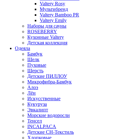
Valtery Rosy
Мультибренд
Valtery Bamboo PR
Valtery Emily
Наборы для сауны
ROSEBERRY
Кухонные Valtery
Детская коллекция
Одеяла
Бамбук
Шелк
Пуховые
Шерсть
Детские ПИЛЛОУ
Микрофибра-Бамбук
Алоэ
Лён
Искусственные
Кукуруза
Эвкалипт
Морские водоросли
Тенсел
INCALPACA
Детские СН-Текстиль
Хлопковые