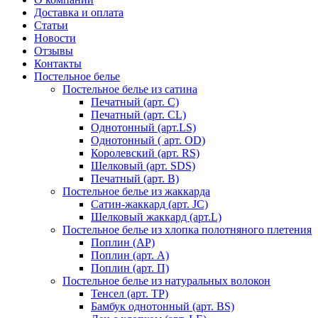
Доставка и оплата
Статьи
Новости
Отзывы
Контакты
Постельное белье
Постельное белье из сатина
Печатный (арт. С)
Печатный (арт. СL)
Однотонный (арт.LS)
Однотонный ( арт. OD)
Королевский (арт. RS)
Шелковый (арт. SDS)
Печатный (арт. В)
Постельное белье из жаккарда
Сатин-жаккард (арт. JC)
Шелковый жаккард (арт.L)
Постельное белье из хлопка полотняного плетения
Поплин (AP)
Поплин (арт. А)
Поплин (арт. П)
Постельное белье из натуральных волокон
Тенсел (арт. ТР)
Бамбук однотонный (арт. BS)