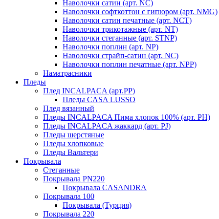
Наволочки сатин (арт. NC)
Наволочки софткоттон с гипюром (арт. NMG)
Наволочки сатин печатные (арт. NCT)
Наволочки трикотажные (арт. NT)
Наволочки стеганные (арт. STNP)
Наволочки поплин (арт. NP)
Наволочки страйп-сатин (арт. NC)
Наволочки поплин печатные (арт. NPP)
Наматрасники
Пледы
Плед INCALPACA (арт.PP)
Пледы CASA LUSSO
Плед вязанный
Пледы INCALPACA Пима хлопок 100% (арт. PH)
Пледы INCALPACA жаккард (арт. PJ)
Пледы шерстяные
Пледы хлопковые
Пледы Вальтери
Покрывала
Стеганные
Покрывала PN220
Покрывала CASANDRA
Покрывала 100
Покрывала (Турция)
Покрывала 220