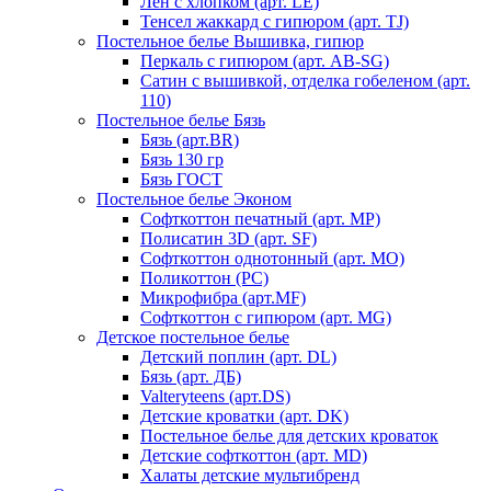
Лен с хлопком (арт. LE)
Тенсел жаккард с гипюром (арт. TJ)
Постельное белье Вышивка, гипюр
Перкаль с гипюром (арт. AB-SG)
Сатин с вышивкой, отделка гобеленом (арт.
110)
Постельное белье Бязь
Бязь (арт.BR)
Бязь 130 гр
Бязь ГОСТ
Постельное белье Эконом
Софткоттон печатный (арт. MР)
Полисатин 3D (арт. SF)
Софткоттон однотонный (арт. MO)
Поликоттон (PC)
Микрофибра (арт.MF)
Софткоттон с гипюром (арт. MG)
Детское постельное белье
Детский поплин (арт. DL)
Бязь (арт. ДБ)
Valteryteens (арт.DS)
Детские кроватки (арт. DK)
Постельное белье для детских кроваток
Детские софткоттон (арт. MD)
Халаты детские мультибренд