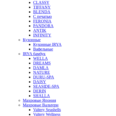
CLASSY
TIFFANY
BLENDA
С печатью
FERONIA
PANDORA
ANTIK
INFINITY
Кухонные
Кухонные IRYA
Вафельные
IRYA бамбук
WELLA
DREAMS
DAMLA
NATURE
DURU-SPA
DAISY
SEASIDE-SPA
DERIN
SHALLA
Махровые Япония
Махровые Вальтери
Valtery Seashells
Valtery Wellness