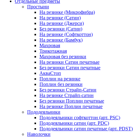
Отдельные предметы
Простыни
На резинке (Микрофибра)
На резинке (Сатин)
На резинке (Джерси)
Без резинки (Сатин)
На резинке (Софткоттон)
На резинке (Бамбук)
Махровая
Трикотажная
Махровая без резинки
На резинки Сатин печатные
Без резинки Сатин печатные
АкваСтоп
Поплин на резинке
Поплин без резинки
Без резинки Страйп-Сатин
На резинке Страйп-сатин
Без резинки Поплин печатные
На резинке Поплин печатные
Пододеяльники
Пододеяльники софткоттон (арт. PSC)
Пододеяльники сатин (арт. PDC)
Пододеяльники сатин печатные (арт. PDST)
Наволочки