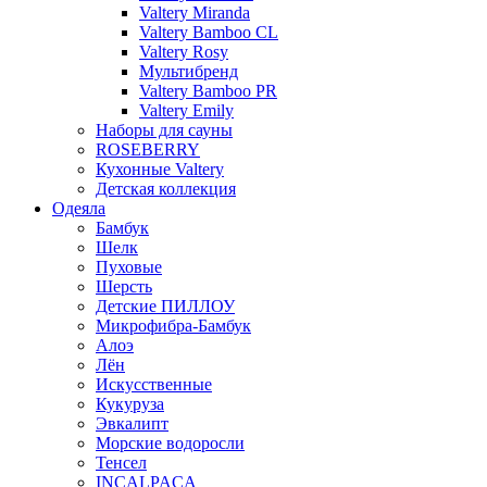
Valtery Miranda
Valtery Bamboo CL
Valtery Rosy
Мультибренд
Valtery Bamboo PR
Valtery Emily
Наборы для сауны
ROSEBERRY
Кухонные Valtery
Детская коллекция
Одеяла
Бамбук
Шелк
Пуховые
Шерсть
Детские ПИЛЛОУ
Микрофибра-Бамбук
Алоэ
Лён
Искусственные
Кукуруза
Эвкалипт
Морские водоросли
Тенсел
INCALPACA