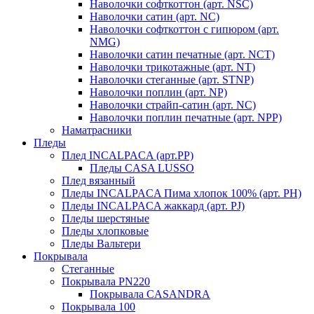
Наволочки софткоттон (арт. NSC)
Наволочки сатин (арт. NC)
Наволочки софткоттон с гипюром (арт.
NMG)
Наволочки сатин печатные (арт. NCT)
Наволочки трикотажные (арт. NT)
Наволочки стеганные (арт. STNP)
Наволочки поплин (арт. NP)
Наволочки страйп-сатин (арт. NC)
Наволочки поплин печатные (арт. NPP)
Наматрасники
Пледы
Плед INCALPACA (арт.PP)
Пледы CASA LUSSO
Плед вязанный
Пледы INCALPACA Пима хлопок 100% (арт. PH)
Пледы INCALPACA жаккард (арт. PJ)
Пледы шерстяные
Пледы хлопковые
Пледы Вальтери
Покрывала
Стеганные
Покрывала PN220
Покрывала CASANDRA
Покрывала 100