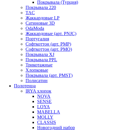
Покрывала (Турция)
Покрывала 220
TAC
Жаккардовые LP
Сатиновые 3D
OdaModa
Жаккардовые (арт. PNJC)
Португалия
Софткоттон (арт. PMP)
Софткоттон (арт. PMO)
Покрывала XJ
Покрывала PPL
Трикотажные
Хлопковые
Покрывала (арт. PMST)
Полисатин
Полотенца
IRYA хлопок
NOVA
SENSE
LOYA
MABELLA
MOLLY
CLASSIS
Новогодний набор