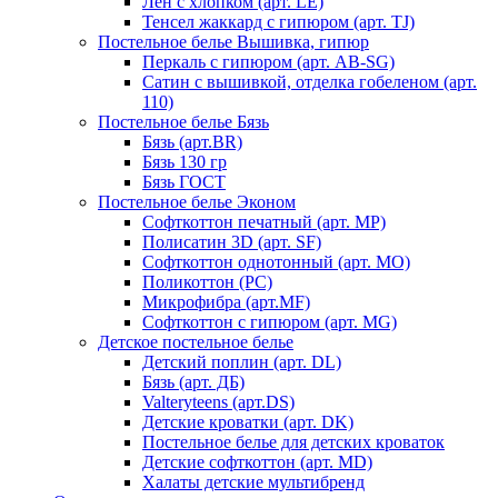
Лен с хлопком (арт. LE)
Тенсел жаккард с гипюром (арт. TJ)
Постельное белье Вышивка, гипюр
Перкаль с гипюром (арт. AB-SG)
Сатин с вышивкой, отделка гобеленом (арт.
110)
Постельное белье Бязь
Бязь (арт.BR)
Бязь 130 гр
Бязь ГОСТ
Постельное белье Эконом
Софткоттон печатный (арт. MР)
Полисатин 3D (арт. SF)
Софткоттон однотонный (арт. MO)
Поликоттон (PC)
Микрофибра (арт.MF)
Софткоттон с гипюром (арт. MG)
Детское постельное белье
Детский поплин (арт. DL)
Бязь (арт. ДБ)
Valteryteens (арт.DS)
Детские кроватки (арт. DK)
Постельное белье для детских кроваток
Детские софткоттон (арт. MD)
Халаты детские мультибренд