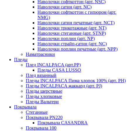
Наволочки софткоттон (арт. NSC)
Наволочки сатин (арт. NC)
Наволочки софткоттон с гипюром (арт.
NMG)
Наволочки сатин печатные (арт. NCT)
Наволочки трикотажные (арт. NT)
Наволочки стеганные (арт. STNP)
Наволочки поплин (арт. NP)
Наволочки страйп-сатин (арт. NC)
Наволочки поплин печатные (арт. NPP)
Наматрасники
Пледы
Плед INCALPACA (арт.PP)
Пледы CASA LUSSO
Плед вязанный
Пледы INCALPACA Пима хлопок 100% (арт. PH)
Пледы INCALPACA жаккард (арт. PJ)
Пледы шерстяные
Пледы хлопковые
Пледы Вальтери
Покрывала
Стеганные
Покрывала PN220
Покрывала CASANDRA
Покрывала 100