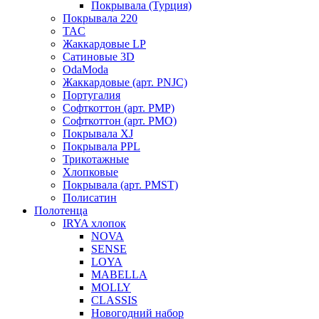
Покрывала (Турция)
Покрывала 220
TAC
Жаккардовые LP
Сатиновые 3D
OdaModa
Жаккардовые (арт. PNJC)
Португалия
Софткоттон (арт. PMP)
Софткоттон (арт. PMO)
Покрывала XJ
Покрывала PPL
Трикотажные
Хлопковые
Покрывала (арт. PMST)
Полисатин
Полотенца
IRYA хлопок
NOVA
SENSE
LOYA
MABELLA
MOLLY
CLASSIS
Новогодний набор