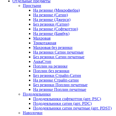
Отдельные предметы
Простыни
На резинке (Микрофибра)
На резинке (Сатин)
На резинке (Джерси)
Без резинки (Сатин)
На резинке (Софткоттон)
На резинке (Бамбук)
Махровая
Трикотажная
Махровая без резинки
На резинки Сатин печатные
Без резинки Сатин печатные
АкваСтоп
Поплин на резинке
Поплин без резинки
Без резинки Страйп-Сатин
На резинке Страйп-сатин
Без резинки Поплин печатные
На резинке Поплин печатные
Пододеяльники
Пододеяльники софткоттон (арт. PSC)
Пододеяльники сатин (арт. PDC)
Пододеяльники сатин печатные (арт. PDST)
Наволочки