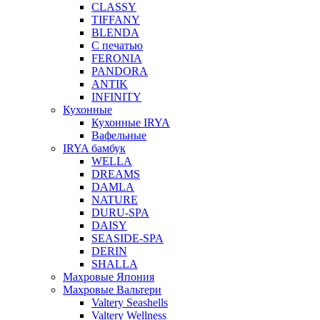
CLASSY
TIFFANY
BLENDA
С печатью
FERONIA
PANDORA
ANTIK
INFINITY
Кухонные
Кухонные IRYA
Вафельные
IRYA бамбук
WELLA
DREAMS
DAMLA
NATURE
DURU-SPA
DAISY
SEASIDE-SPA
DERIN
SHALLA
Махровые Япония
Махровые Вальтери
Valtery Seashells
Valtery Wellness