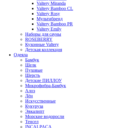
Valtery Miranda
Valtery Bamboo CL
Valtery Rosy
Мультибренд
Valtery Bamboo PR
Valtery Emily
Наборы для сауны
ROSEBERRY
Кухонные Valtery
Детская коллекция
Одеяла
Бамбук
Шелк
Пуховые
Шерсть
Детские ПИЛЛОУ
Микрофибра-Бамбук
Алоэ
Лён
Искусственные
Кукуруза
Эвкалипт
Морские водоросли
Тенсел
INCALPACA