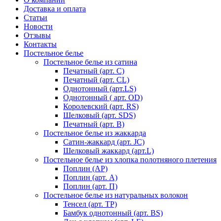
Доставка и оплата
Статьи
Новости
Отзывы
Контакты
Постельное белье
Постельное белье из сатина
Печатный (арт. С)
Печатный (арт. СL)
Однотонный (арт.LS)
Однотонный ( арт. OD)
Королевский (арт. RS)
Шелковый (арт. SDS)
Печатный (арт. В)
Постельное белье из жаккарда
Сатин-жаккард (арт. JC)
Шелковый жаккард (арт.L)
Постельное белье из хлопка полотняного плетения
Поплин (AP)
Поплин (арт. А)
Поплин (арт. П)
Постельное белье из натуральных волокон
Тенсел (арт. ТР)
Бамбук однотонный (арт. BS)