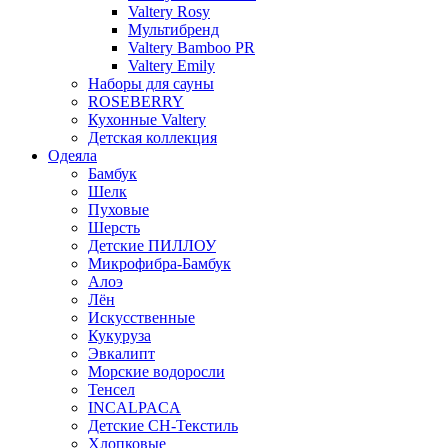
Valtery Rosy
Мультибренд
Valtery Bamboo PR
Valtery Emily
Наборы для сауны
ROSEBERRY
Кухонные Valtery
Детская коллекция
Одеяла
Бамбук
Шелк
Пуховые
Шерсть
Детские ПИЛЛОУ
Микрофибра-Бамбук
Алоэ
Лён
Искусственные
Кукуруза
Эвкалипт
Морские водоросли
Тенсел
INCALPACA
Детские СН-Текстиль
Хлопковые