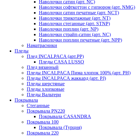
Наволочки сатин (арт. NC)
Наволочки софткоттон с гипюром (арт. NMG)
Наволочки сатин печатные (арт. NCT)
Наволочки трикотажные (арт. NT)
Наволочки стеганные (арт. STNP)
Наволочки поплин (арт. NP)
Наволочки страйп-сатин (арт. NC)
Наволочки поплин печатные (арт. NPP)
Наматрасники
Пледы
Плед INCALPACA (арт.PP)
Пледы CASA LUSSO
Плед вязанный
Пледы INCALPACA Пима хлопок 100% (арт. PH)
Пледы INCALPACA жаккард (арт. PJ)
Пледы шерстяные
Пледы хлопковые
Пледы Вальтери
Покрывала
Стеганные
Покрывала PN220
Покрывала CASANDRA
Покрывала 100
Покрывала (Турция)
Покрывала 220