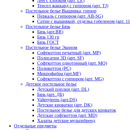
Лен с хлопком (арт. LE)
Тенсел жаккард с гипюром (арт. TJ)
Постельное белье Вышивка, гипюр
Перкаль с гипюром (арт. AB-SG)
Сатин с вышивкой, отделка гобеленом (арт. 11
Постельное белье Бязь
Бязь (арт.BR)
Бязь 130 гр
Бязь ГОСТ
Постельное белье Эконом
Софткоттон печатный (арт. MР)
Полисатин 3D (арт. SF)
Софткоттон однотонный (арт. MO)
Поликоттон (PC)
Микрофибра (арт.MF)
Софткоттон с гипюром (арт. MG)
Детское постельное белье
Детский поплин (арт. DL)
Бязь (арт. ДБ)
Valteryteens (арт.DS)
Детские кроватки (арт. DK)
Постельное белье для детских кроваток
Детские софткоттон (арт. MD)
Халаты детские мультибренд
Отдельные предметы