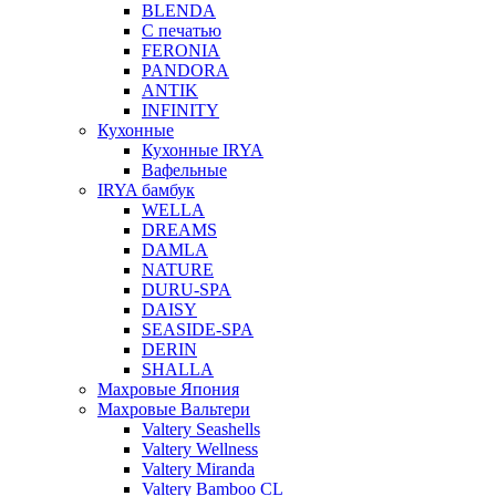
BLENDA
С печатью
FERONIA
PANDORA
ANTIK
INFINITY
Кухонные
Кухонные IRYA
Вафельные
IRYA бамбук
WELLA
DREAMS
DAMLA
NATURE
DURU-SPA
DAISY
SEASIDE-SPA
DERIN
SHALLA
Махровые Япония
Махровые Вальтери
Valtery Seashells
Valtery Wellness
Valtery Miranda
Valtery Bamboo CL