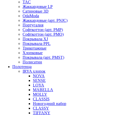
TAC
Жаккардовые LP
Сатиновые 3D
OdaModa
Жаккардовые (арт. PNJC)
Португалия
Софткоттон (арт. PMP)
Софткоттон (арт. PMO)
Покрывала XJ
Покрывала PPL
Трикотажные
Хлопковые
Покрывала (арт. PMST)
Полисатин
Полотенца
IRYA хлопок
NOVA
SENSE
LOYA
MABELLA
MOLLY
CLASSIS
Новогодний набор
CLASSY
TIFFANY