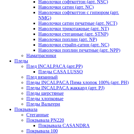
Наволочки софткоттон (арт. NSC)
Наволочки сатин (арт. NC)
Наволочки софткоттон с гипюром (арт.
NMG)
Наволочки сатин печатные (арт. NCT)
Наволочки трикотажные (арт. NT)
Наволочки стеганные (арт. STNP)
Наволочки поплин (арт. NP)
Наволочки страйп-сатин (арт. NC)
Наволочки поплин печатные (арт. NPP)
Наматрасники
Пледы
Плед INCALPACA (арт.PP)
Пледы CASA LUSSO
Плед вязанный
Пледы INCALPACA Пима хлопок 100% (арт. PH)
Пледы INCALPACA жаккард (арт. PJ)
Пледы шерстяные
Пледы хлопковые
Пледы Вальтери
Покрывала
Стеганные
Покрывала PN220
Покрывала CASANDRA
Покрывала 100