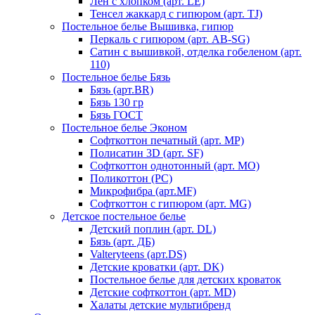
Лен с хлопком (арт. LE)
Тенсел жаккард с гипюром (арт. TJ)
Постельное белье Вышивка, гипюр
Перкаль с гипюром (арт. AB-SG)
Сатин с вышивкой, отделка гобеленом (арт.
110)
Постельное белье Бязь
Бязь (арт.BR)
Бязь 130 гр
Бязь ГОСТ
Постельное белье Эконом
Софткоттон печатный (арт. MР)
Полисатин 3D (арт. SF)
Софткоттон однотонный (арт. MO)
Поликоттон (PC)
Микрофибра (арт.MF)
Софткоттон с гипюром (арт. MG)
Детское постельное белье
Детский поплин (арт. DL)
Бязь (арт. ДБ)
Valteryteens (арт.DS)
Детские кроватки (арт. DK)
Постельное белье для детских кроваток
Детские софткоттон (арт. MD)
Халаты детские мультибренд