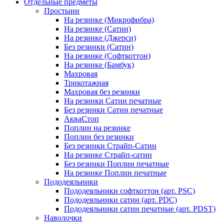
Отдельные предметы
Простыни
На резинке (Микрофибра)
На резинке (Сатин)
На резинке (Джерси)
Без резинки (Сатин)
На резинке (Софткоттон)
На резинке (Бамбук)
Махровая
Трикотажная
Махровая без резинки
На резинки Сатин печатные
Без резинки Сатин печатные
АкваСтоп
Поплин на резинке
Поплин без резинки
Без резинки Страйп-Сатин
На резинке Страйп-сатин
Без резинки Поплин печатные
На резинке Поплин печатные
Пододеяльники
Пододеяльники софткоттон (арт. PSC)
Пододеяльники сатин (арт. PDC)
Пододеяльники сатин печатные (арт. PDST)
Наволочки