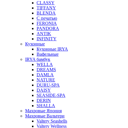
CLASSY
TIFFANY
BLENDA
С печатью
FERONIA
PANDORA
ANTIK
INFINITY
Кухонные
Кухонные IRYA
Вафельные
IRYA бамбук
WELLA
DREAMS
DAMLA
NATURE
DURU-SPA
DAISY
SEASIDE-SPA
DERIN
SHALLA
Махровые Япония
Махровые Вальтери
Valtery Seashells
Valtery Wellness