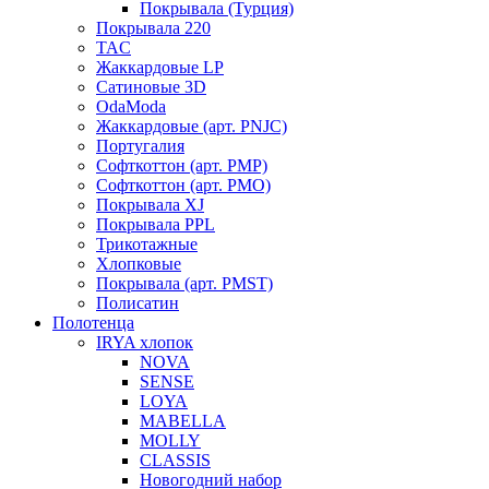
Покрывала (Турция)
Покрывала 220
TAC
Жаккардовые LP
Сатиновые 3D
OdaModa
Жаккардовые (арт. PNJC)
Португалия
Софткоттон (арт. PMP)
Софткоттон (арт. PMO)
Покрывала XJ
Покрывала PPL
Трикотажные
Хлопковые
Покрывала (арт. PMST)
Полисатин
Полотенца
IRYA хлопок
NOVA
SENSE
LOYA
MABELLA
MOLLY
CLASSIS
Новогодний набор