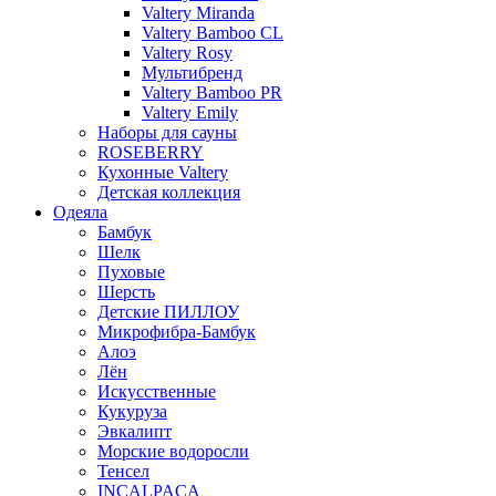
Valtery Miranda
Valtery Bamboo CL
Valtery Rosy
Мультибренд
Valtery Bamboo PR
Valtery Emily
Наборы для сауны
ROSEBERRY
Кухонные Valtery
Детская коллекция
Одеяла
Бамбук
Шелк
Пуховые
Шерсть
Детские ПИЛЛОУ
Микрофибра-Бамбук
Алоэ
Лён
Искусственные
Кукуруза
Эвкалипт
Морские водоросли
Тенсел
INCALPACA