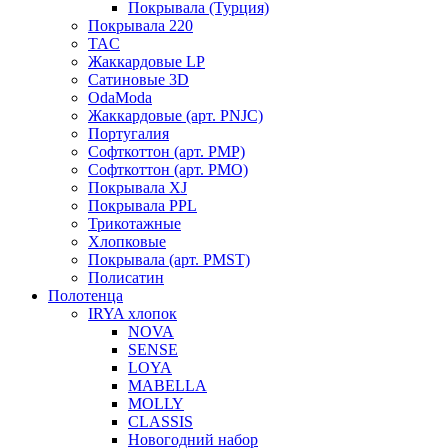
Покрывала (Турция)
Покрывала 220
TAC
Жаккардовые LP
Сатиновые 3D
OdaModa
Жаккардовые (арт. PNJC)
Португалия
Софткоттон (арт. PMP)
Софткоттон (арт. PMO)
Покрывала XJ
Покрывала PPL
Трикотажные
Хлопковые
Покрывала (арт. PMST)
Полисатин
Полотенца
IRYA хлопок
NOVA
SENSE
LOYA
MABELLA
MOLLY
CLASSIS
Новогодний набор