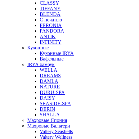
CLASSY
TIFFANY
BLENDA
С печатью
FERONIA
PANDORA
ANTIK
INFINITY
Кухонные
Кухонные IRYA
Вафельные
IRYA бамбук
WELLA
DREAMS
DAMLA
NATURE
DURU-SPA
DAISY
SEASIDE-SPA
DERIN
SHALLA
Махровые Япония
Махровые Вальтери
Valtery Seashells
Valtery Wellness