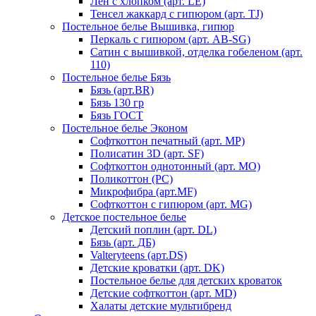
Лен с хлопком (арт. LE)
Тенсел жаккард с гипюром (арт. TJ)
Постельное белье Вышивка, гипюр
Перкаль с гипюром (арт. AB-SG)
Сатин с вышивкой, отделка гобеленом (арт.
110)
Постельное белье Бязь
Бязь (арт.BR)
Бязь 130 гр
Бязь ГОСТ
Постельное белье Эконом
Софткоттон печатный (арт. MР)
Полисатин 3D (арт. SF)
Софткоттон однотонный (арт. MO)
Поликоттон (PC)
Микрофибра (арт.MF)
Софткоттон с гипюром (арт. MG)
Детское постельное белье
Детский поплин (арт. DL)
Бязь (арт. ДБ)
Valteryteens (арт.DS)
Детские кроватки (арт. DK)
Постельное белье для детских кроваток
Детские софткоттон (арт. MD)
Халаты детские мультибренд