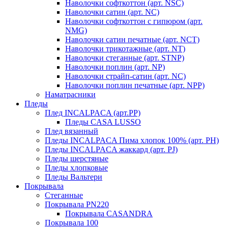
Наволочки софткоттон (арт. NSC)
Наволочки сатин (арт. NC)
Наволочки софткоттон с гипюром (арт.
NMG)
Наволочки сатин печатные (арт. NCT)
Наволочки трикотажные (арт. NT)
Наволочки стеганные (арт. STNP)
Наволочки поплин (арт. NP)
Наволочки страйп-сатин (арт. NC)
Наволочки поплин печатные (арт. NPP)
Наматрасники
Пледы
Плед INCALPACA (арт.PP)
Пледы CASA LUSSO
Плед вязанный
Пледы INCALPACA Пима хлопок 100% (арт. PH)
Пледы INCALPACA жаккард (арт. PJ)
Пледы шерстяные
Пледы хлопковые
Пледы Вальтери
Покрывала
Стеганные
Покрывала PN220
Покрывала CASANDRA
Покрывала 100