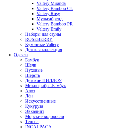
Valtery Miranda
Valtery Bamboo CL
Valtery Rosy
Мультибренд
Valtery Bamboo PR
Valtery Emily
Наборы для сауны
ROSEBERRY
Кухонные Valtery
Детская коллекция
Одеяла
Бамбук
Шелк
Пуховые
Шерсть
Детские ПИЛЛОУ
Микрофибра-Бамбук
Алоэ
Лён
Искусственные
Кукуруза
Эвкалипт
Морские водоросли
Тенсел
INCALPACA