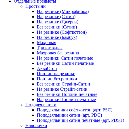
Отдельные предметы
Простыни
На резинке (Микрофибра)
На резинке (Сатин)
На резинке (Джерси)
Без резинки (Сатин)
На резинке (Софткоттон)
На резинке (Бамбук)
Махровая
Трикотажная
Махровая без резинки
На резинки Сатин печатные
Без резинки Сатин печатные
АкваСтоп
Поплин на резинке
Поплин без резинки
Без резинки Страйп-Сатин
На резинке Страйп-сатин
Без резинки Поплин печатные
На резинке Поплин печатные
Пододеяльники
Пододеяльники софткоттон (арт. PSC)
Пододеяльники сатин (арт. PDC)
Пододеяльники сатин печатные (арт. PDST)
Наволочки