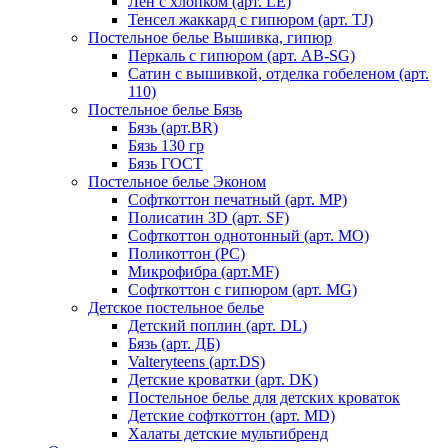
Лен с хлопком (арт. LE)
Тенсел жаккард с гипюром (арт. TJ)
Постельное белье Вышивка, гипюр
Перкаль с гипюром (арт. AB-SG)
Сатин с вышивкой, отделка гобеленом (арт.
110)
Постельное белье Бязь
Бязь (арт.BR)
Бязь 130 гр
Бязь ГОСТ
Постельное белье Эконом
Софткоттон печатный (арт. MР)
Полисатин 3D (арт. SF)
Софткоттон однотонный (арт. MO)
Поликоттон (PC)
Микрофибра (арт.MF)
Софткоттон с гипюром (арт. MG)
Детское постельное белье
Детский поплин (арт. DL)
Бязь (арт. ДБ)
Valteryteens (арт.DS)
Детские кроватки (арт. DK)
Постельное белье для детских кроваток
Детские софткоттон (арт. MD)
Халаты детские мультибренд