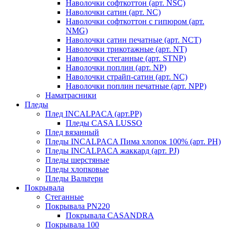
Наволочки софткоттон (арт. NSC)
Наволочки сатин (арт. NC)
Наволочки софткоттон с гипюром (арт.
NMG)
Наволочки сатин печатные (арт. NCT)
Наволочки трикотажные (арт. NT)
Наволочки стеганные (арт. STNP)
Наволочки поплин (арт. NP)
Наволочки страйп-сатин (арт. NC)
Наволочки поплин печатные (арт. NPP)
Наматрасники
Пледы
Плед INCALPACA (арт.PP)
Пледы CASA LUSSO
Плед вязанный
Пледы INCALPACA Пима хлопок 100% (арт. PH)
Пледы INCALPACA жаккард (арт. PJ)
Пледы шерстяные
Пледы хлопковые
Пледы Вальтери
Покрывала
Стеганные
Покрывала PN220
Покрывала CASANDRA
Покрывала 100