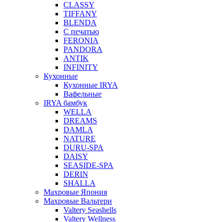
CLASSY
TIFFANY
BLENDA
С печатью
FERONIA
PANDORA
ANTIK
INFINITY
Кухонные
Кухонные IRYA
Вафельные
IRYA бамбук
WELLA
DREAMS
DAMLA
NATURE
DURU-SPA
DAISY
SEASIDE-SPA
DERIN
SHALLA
Махровые Япония
Махровые Вальтери
Valtery Seashells
Valtery Wellness