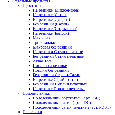
Отдельные предметы
Простыни
На резинке (Микрофибра)
На резинке (Сатин)
На резинке (Джерси)
Без резинки (Сатин)
На резинке (Софткоттон)
На резинке (Бамбук)
Махровая
Трикотажная
Махровая без резинки
На резинки Сатин печатные
Без резинки Сатин печатные
АкваСтоп
Поплин на резинке
Поплин без резинки
Без резинки Страйп-Сатин
На резинке Страйп-сатин
Без резинки Поплин печатные
На резинке Поплин печатные
Пододеяльники
Пододеяльники софткоттон (арт. PSC)
Пододеяльники сатин (арт. PDC)
Пододеяльники сатин печатные (арт. PDST)
Наволочки