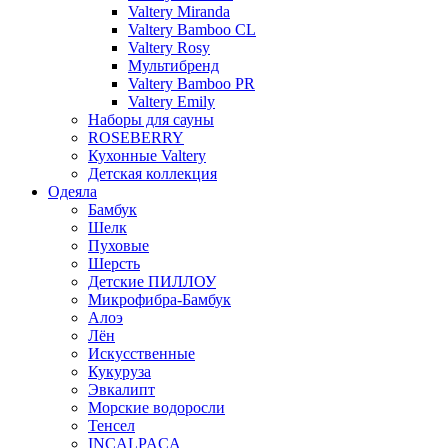
Valtery Miranda
Valtery Bamboo CL
Valtery Rosy
Мультибренд
Valtery Bamboo PR
Valtery Emily
Наборы для сауны
ROSEBERRY
Кухонные Valtery
Детская коллекция
Одеяла
Бамбук
Шелк
Пуховые
Шерсть
Детские ПИЛЛОУ
Микрофибра-Бамбук
Алоэ
Лён
Искусственные
Кукуруза
Эвкалипт
Морские водоросли
Тенсел
INCALPACA