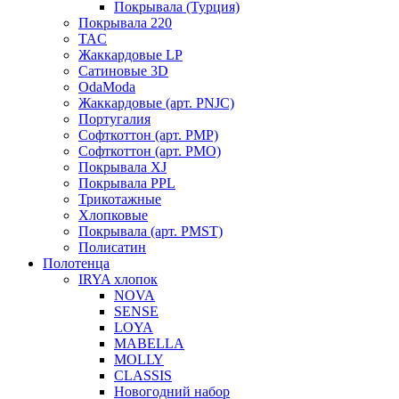
Покрывала (Турция)
Покрывала 220
TAC
Жаккардовые LP
Сатиновые 3D
OdaModa
Жаккардовые (арт. PNJC)
Португалия
Софткоттон (арт. PMP)
Софткоттон (арт. PMO)
Покрывала XJ
Покрывала PPL
Трикотажные
Хлопковые
Покрывала (арт. PMST)
Полисатин
Полотенца
IRYA хлопок
NOVA
SENSE
LOYA
MABELLA
MOLLY
CLASSIS
Новогодний набор