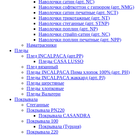
Наволочки сатин (арт. NC)
Наволочки софткоттон с гипюром (арт. NMG)
Наволочки сатин печатные (арт. NCT)
Наволочки трикотажные (арт. NT)
Наволочки стеганные (арт. STNP)
Наволочки поплин (арт. NP)
Наволочки страйп-сатин (арт. NC)
Наволочки поплин печатные (арт. NPP)
Наматрасники
Пледы
Плед INCALPACA (арт.PP)
Пледы CASA LUSSO
Плед вязанный
Пледы INCALPACA Пима хлопок 100% (арт. PH)
Пледы INCALPACA жаккард (арт. PJ)
Пледы шерстяные
Пледы хлопковые
Пледы Вальтери
Покрывала
Стеганные
Покрывала PN220
Покрывала CASANDRA
Покрывала 100
Покрывала (Турция)
Покрывала 220