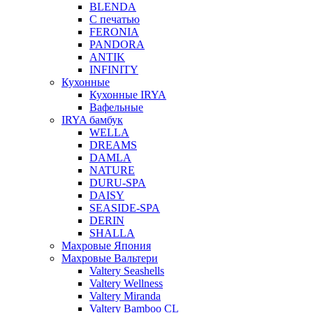
BLENDA
С печатью
FERONIA
PANDORA
ANTIK
INFINITY
Кухонные
Кухонные IRYA
Вафельные
IRYA бамбук
WELLA
DREAMS
DAMLA
NATURE
DURU-SPA
DAISY
SEASIDE-SPA
DERIN
SHALLA
Махровые Япония
Махровые Вальтери
Valtery Seashells
Valtery Wellness
Valtery Miranda
Valtery Bamboo CL