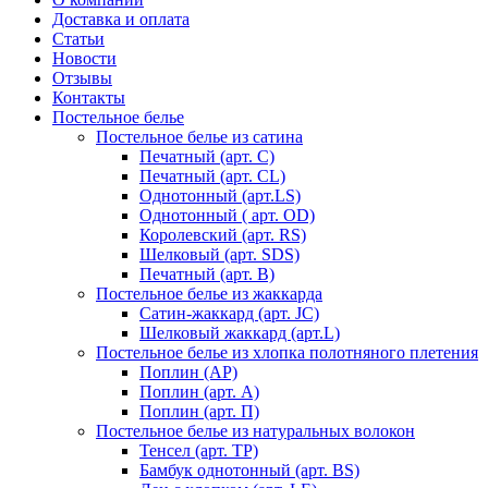
Доставка и оплата
Статьи
Новости
Отзывы
Контакты
Постельное белье
Постельное белье из сатина
Печатный (арт. С)
Печатный (арт. СL)
Однотонный (арт.LS)
Однотонный ( арт. OD)
Королевский (арт. RS)
Шелковый (арт. SDS)
Печатный (арт. В)
Постельное белье из жаккарда
Сатин-жаккард (арт. JC)
Шелковый жаккард (арт.L)
Постельное белье из хлопка полотняного плетения
Поплин (AP)
Поплин (арт. А)
Поплин (арт. П)
Постельное белье из натуральных волокон
Тенсел (арт. ТР)
Бамбук однотонный (арт. BS)