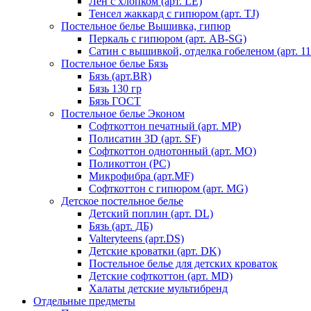
Лен с хлопком (арт. LE)
Тенсел жаккард с гипюром (арт. TJ)
Постельное белье Вышивка, гипюр
Перкаль с гипюром (арт. AB-SG)
Сатин с вышивкой, отделка гобеленом (арт. 11
Постельное белье Бязь
Бязь (арт.BR)
Бязь 130 гр
Бязь ГОСТ
Постельное белье Эконом
Софткоттон печатный (арт. MР)
Полисатин 3D (арт. SF)
Софткоттон однотонный (арт. MO)
Поликоттон (PC)
Микрофибра (арт.MF)
Софткоттон с гипюром (арт. MG)
Детское постельное белье
Детский поплин (арт. DL)
Бязь (арт. ДБ)
Valteryteens (арт.DS)
Детские кроватки (арт. DK)
Постельное белье для детских кроваток
Детские софткоттон (арт. MD)
Халаты детские мультибренд
Отдельные предметы