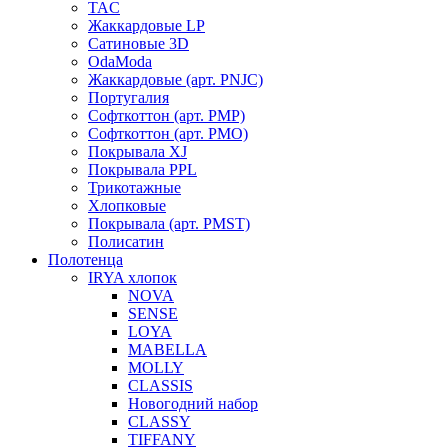
TAC
Жаккардовые LP
Сатиновые 3D
OdaModa
Жаккардовые (арт. PNJC)
Португалия
Софткоттон (арт. PMP)
Софткоттон (арт. PMO)
Покрывала XJ
Покрывала PPL
Трикотажные
Хлопковые
Покрывала (арт. PMST)
Полисатин
Полотенца
IRYA хлопок
NOVA
SENSE
LOYA
MABELLA
MOLLY
CLASSIS
Новогодний набор
CLASSY
TIFFANY