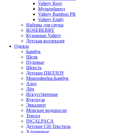
Valtery Rosy
Мультибренд
Valtery Bamboo PR
Valtery Emily
Наборы для сауны
ROSEBERRY
Кухонные Valtery
Детская коллекция
Одеяла
Бамбук
Шелк
Пуховые
Шерсть
Детские ПИЛЛОУ
Микрофибра-Бамбук
Алоэ
Лён
Искусственные
Кукуруза
Эвкалипт
Морские водоросли
Тенсел
INCALPACA
Детские СН-Текстиль
Хлопковые