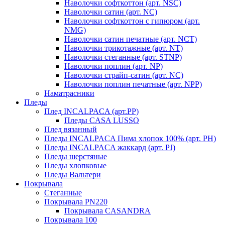
Наволочки софткоттон (арт. NSC)
Наволочки сатин (арт. NC)
Наволочки софткоттон с гипюром (арт.
NMG)
Наволочки сатин печатные (арт. NCT)
Наволочки трикотажные (арт. NT)
Наволочки стеганные (арт. STNP)
Наволочки поплин (арт. NP)
Наволочки страйп-сатин (арт. NC)
Наволочки поплин печатные (арт. NPP)
Наматрасники
Пледы
Плед INCALPACA (арт.PP)
Пледы CASA LUSSO
Плед вязанный
Пледы INCALPACA Пима хлопок 100% (арт. PH)
Пледы INCALPACA жаккард (арт. PJ)
Пледы шерстяные
Пледы хлопковые
Пледы Вальтери
Покрывала
Стеганные
Покрывала PN220
Покрывала CASANDRA
Покрывала 100