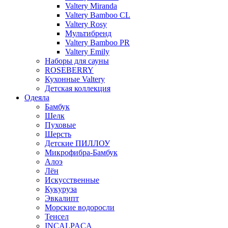
Valtery Miranda
Valtery Bamboo CL
Valtery Rosy
Мультибренд
Valtery Bamboo PR
Valtery Emily
Наборы для сауны
ROSEBERRY
Кухонные Valtery
Детская коллекция
Одеяла
Бамбук
Шелк
Пуховые
Шерсть
Детские ПИЛЛОУ
Микрофибра-Бамбук
Алоэ
Лён
Искусственные
Кукуруза
Эвкалипт
Морские водоросли
Тенсел
INCALPACA