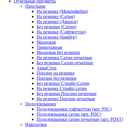
Отдельные предметы
Простыни
На резинке (Микрофибра)
На резинке (Сатин)
На резинке (Джерси)
Без резинки (Сатин)
На резинке (Софткоттон)
На резинке (Бамбук)
Махровая
Трикотажная
Махровая без резинки
На резинки Сатин печатные
Без резинки Сатин печатные
АкваСтоп
Поплин на резинке
Поплин без резинки
Без резинки Страйп-Сатин
На резинке Страйп-сатин
Без резинки Поплин печатные
На резинке Поплин печатные
Пододеяльники
Пододеяльники софткоттон (арт. PSC)
Пододеяльники сатин (арт. PDC)
Пододеяльники сатин печатные (арт. PDST)
Наволочки