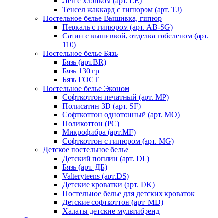
Лен с хлопком (арт. LE)
Тенсел жаккард с гипюром (арт. TJ)
Постельное белье Вышивка, гипюр
Перкаль с гипюром (арт. AB-SG)
Сатин с вышивкой, отделка гобеленом (арт.
110)
Постельное белье Бязь
Бязь (арт.BR)
Бязь 130 гр
Бязь ГОСТ
Постельное белье Эконом
Софткоттон печатный (арт. MР)
Полисатин 3D (арт. SF)
Софткоттон однотонный (арт. MO)
Поликоттон (PC)
Микрофибра (арт.MF)
Софткоттон с гипюром (арт. MG)
Детское постельное белье
Детский поплин (арт. DL)
Бязь (арт. ДБ)
Valteryteens (арт.DS)
Детские кроватки (арт. DK)
Постельное белье для детских кроваток
Детские софткоттон (арт. MD)
Халаты детские мультибренд