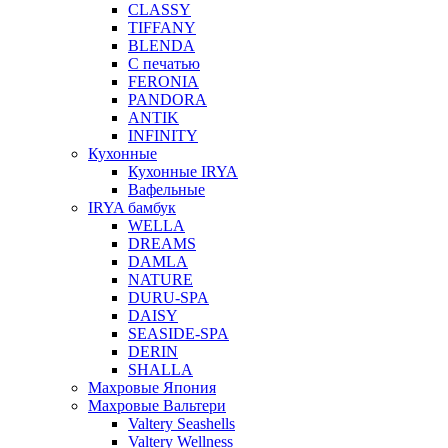
CLASSY
TIFFANY
BLENDA
С печатью
FERONIA
PANDORA
ANTIK
INFINITY
Кухонные
Кухонные IRYA
Вафельные
IRYA бамбук
WELLA
DREAMS
DAMLA
NATURE
DURU-SPA
DAISY
SEASIDE-SPA
DERIN
SHALLA
Махровые Япония
Махровые Вальтери
Valtery Seashells
Valtery Wellness