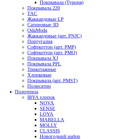
Покрывала (Турция)
Покрывала 220
TAC
Жаккардовые LP
Сатиновые 3D
OdaModa
Жаккардовые (арт. PNJC)
Португалия
Софткоттон (арт. PMP)
Софткоттон (арт. PMO)
Покрывала XJ
Покрывала PPL
Трикотажные
Хлопковые
Покрывала (арт. PMST)
Полисатин
Полотенца
IRYA хлопок
NOVA
SENSE
LOYA
MABELLA
MOLLY
CLASSIS
Новогодний набор