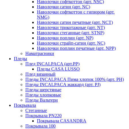
Наволочки софткоттон (арт. NSC)
Наволочки сатин (арт. NC)
Наволочки софткоттон с гипюром (арт.
NMG)
Наволочки сатин печатные (арт. NCT)
Наволочки трикотажные (арт. NT)
Наволочки стеганные (арт. STNP)
Наволочки поплин (арт. NP)
Наволочки страйп-сатин (арт. NC)
Наволочки поплин печатные (арт. NPP)
Наматрасники
Пледы
Плед INCALPACA (арт.PP)
Пледы CASA LUSSO
Плед вязанный
Пледы INCALPACA Пима хлопок 100% (арт. PH)
Пледы INCALPACA жаккард (арт. PJ)
Пледы шерстяные
Пледы хлопковые
Пледы Вальтери
Покрывала
Стеганные
Покрывала PN220
Покрывала CASANDRA
Покрывала 100