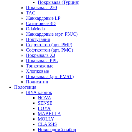
Покрывала (Турция)
Покрывала 220
TAC
Жаккардовые LP
Сатиновые 3D
OdaModa
Жаккардовые (арт. PNJC)
Португалия
Софткоттон (арт. PMP)
Софткоттон (арт. PMO)
Покрывала XJ
Покрывала PPL
Трикотажные
Хлопковые
Покрывала (арт. PMST)
Полисатин
Полотенца
IRYA хлопок
NOVA
SENSE
LOYA
MABELLA
MOLLY
CLASSIS
Новогодний набор