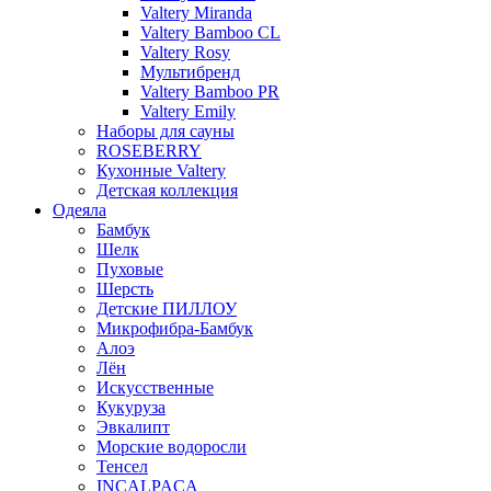
Valtery Miranda
Valtery Bamboo CL
Valtery Rosy
Мультибренд
Valtery Bamboo PR
Valtery Emily
Наборы для сауны
ROSEBERRY
Кухонные Valtery
Детская коллекция
Одеяла
Бамбук
Шелк
Пуховые
Шерсть
Детские ПИЛЛОУ
Микрофибра-Бамбук
Алоэ
Лён
Искусственные
Кукуруза
Эвкалипт
Морские водоросли
Тенсел
INCALPACA