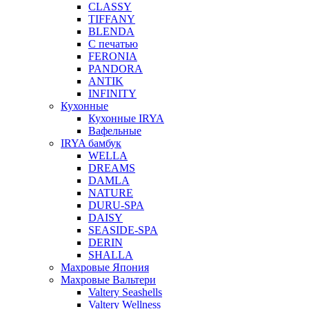
CLASSY
TIFFANY
BLENDA
С печатью
FERONIA
PANDORA
ANTIK
INFINITY
Кухонные
Кухонные IRYA
Вафельные
IRYA бамбук
WELLA
DREAMS
DAMLA
NATURE
DURU-SPA
DAISY
SEASIDE-SPA
DERIN
SHALLA
Махровые Япония
Махровые Вальтери
Valtery Seashells
Valtery Wellness