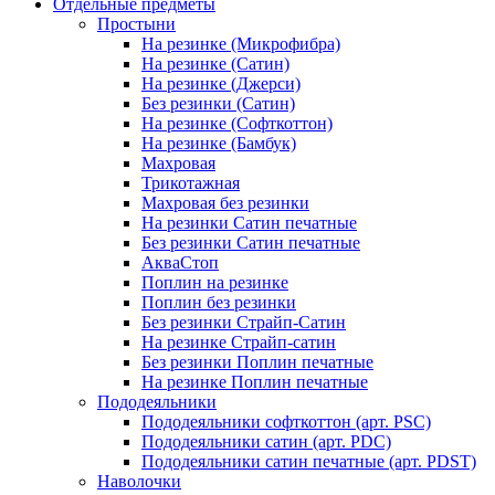
Отдельные предметы
Простыни
На резинке (Микрофибра)
На резинке (Сатин)
На резинке (Джерси)
Без резинки (Сатин)
На резинке (Софткоттон)
На резинке (Бамбук)
Махровая
Трикотажная
Махровая без резинки
На резинки Сатин печатные
Без резинки Сатин печатные
АкваСтоп
Поплин на резинке
Поплин без резинки
Без резинки Страйп-Сатин
На резинке Страйп-сатин
Без резинки Поплин печатные
На резинке Поплин печатные
Пододеяльники
Пододеяльники софткоттон (арт. PSC)
Пододеяльники сатин (арт. PDC)
Пододеяльники сатин печатные (арт. PDST)
Наволочки