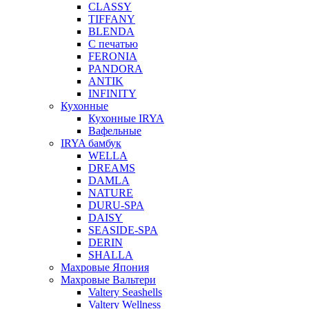
CLASSY
TIFFANY
BLENDA
С печатью
FERONIA
PANDORA
ANTIK
INFINITY
Кухонные
Кухонные IRYA
Вафельные
IRYA бамбук
WELLA
DREAMS
DAMLA
NATURE
DURU-SPA
DAISY
SEASIDE-SPA
DERIN
SHALLA
Махровые Япония
Махровые Вальтери
Valtery Seashells
Valtery Wellness