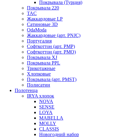
Покрывала (Турция)
Покрывала 220
TAC
Жаккардовые LP
Сатиновые 3D
OdaModa
Жаккардовые (арт. PNJC)
Португалия
Софткоттон (арт. PMP)
Софткоттон (арт. PMO)
Покрывала XJ
Покрывала PPL
Трикотажные
Хлопковые
Покрывала (арт. PMST)
Полисатин
Полотенца
IRYA хлопок
NOVA
SENSE
LOYA
MABELLA
MOLLY
CLASSIS
Новогодний набор