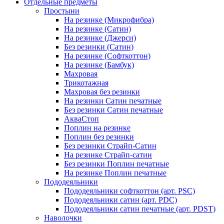
Отдельные предметы
Простыни
На резинке (Микрофибра)
На резинке (Сатин)
На резинке (Джерси)
Без резинки (Сатин)
На резинке (Софткоттон)
На резинке (Бамбук)
Махровая
Трикотажная
Махровая без резинки
На резинки Сатин печатные
Без резинки Сатин печатные
АкваСтоп
Поплин на резинке
Поплин без резинки
Без резинки Страйп-Сатин
На резинке Страйп-сатин
Без резинки Поплин печатные
На резинке Поплин печатные
Пододеяльники
Пододеяльники софткоттон (арт. PSC)
Пододеяльники сатин (арт. PDC)
Пододеяльники сатин печатные (арт. PDST)
Наволочки