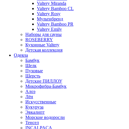
Valtery Miranda
Valtery Bamboo CL
Valtery Rosy
Мультибренд
Valtery Bamboo PR
Valtery Emily
Наборы для сауны
ROSEBERRY
Кухонные Valtery
Детская коллекция
Одеяла
Бамбук
Шелк
Пуховые
Шерсть
Детские ПИЛЛОУ
Микрофибра-Бамбук
Алоэ
Лён
Искусственные
Кукуруза
Эвкалипт
Морские водоросли
Тенсел
INCALPACA