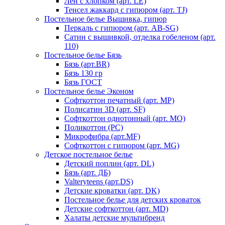
Лен с хлопком (арт. LE)
Тенсел жаккард с гипюром (арт. TJ)
Постельное белье Вышивка, гипюр
Перкаль с гипюром (арт. AB-SG)
Сатин с вышивкой, отделка гобеленом (арт.
110)
Постельное белье Бязь
Бязь (арт.BR)
Бязь 130 гр
Бязь ГОСТ
Постельное белье Эконом
Софткоттон печатный (арт. MР)
Полисатин 3D (арт. SF)
Софткоттон однотонный (арт. MO)
Поликоттон (PC)
Микрофибра (арт.MF)
Софткоттон с гипюром (арт. MG)
Детское постельное белье
Детский поплин (арт. DL)
Бязь (арт. ДБ)
Valteryteens (арт.DS)
Детские кроватки (арт. DK)
Постельное белье для детских кроваток
Детские софткоттон (арт. MD)
Халаты детские мультибренд