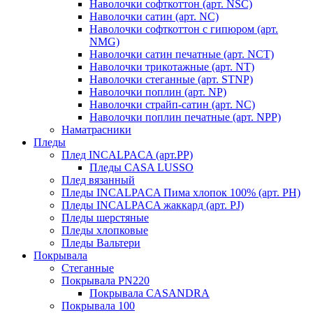
Наволочки софткоттон (арт. NSC)
Наволочки сатин (арт. NC)
Наволочки софткоттон с гипюром (арт.
NMG)
Наволочки сатин печатные (арт. NCT)
Наволочки трикотажные (арт. NT)
Наволочки стеганные (арт. STNP)
Наволочки поплин (арт. NP)
Наволочки страйп-сатин (арт. NC)
Наволочки поплин печатные (арт. NPP)
Наматрасники
Пледы
Плед INCALPACA (арт.PP)
Пледы CASA LUSSO
Плед вязанный
Пледы INCALPACA Пима хлопок 100% (арт. PH)
Пледы INCALPACA жаккард (арт. PJ)
Пледы шерстяные
Пледы хлопковые
Пледы Вальтери
Покрывала
Стеганные
Покрывала PN220
Покрывала CASANDRA
Покрывала 100