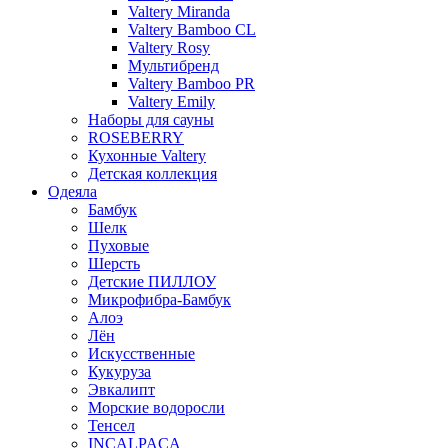
Valtery Miranda
Valtery Bamboo CL
Valtery Rosy
Мультибренд
Valtery Bamboo PR
Valtery Emily
Наборы для сауны
ROSEBERRY
Кухонные Valtery
Детская коллекция
Одеяла
Бамбук
Шелк
Пуховые
Шерсть
Детские ПИЛЛОУ
Микрофибра-Бамбук
Алоэ
Лён
Искусственные
Кукуруза
Эвкалипт
Морские водоросли
Тенсел
INCALPACA