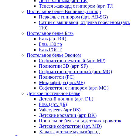
Лен с хлопком (арт. LE)
Тенсел жаккард с гипюром (арт. TJ)
Постельное белье Вышивка, гипюр
Перкаль с гипюром (арт. AB-SG)
Сатин с вышивкой, отделка гобеленом (арт.
110)
Постельное белье Бязь
Бязь (арт.BR)
Бязь 130 гр
Бязь ГОСТ
Постельное белье Эконом
Софткоттон печатный (арт. MР)
Полисатин 3D (арт. SF)
Софткоттон однотонный (арт. MO)
Поликоттон (PC)
Микрофибра (арт.MF)
Софткоттон с гипюром (арт. MG)
Детское постельное белье
Детский поплин (арт. DL)
Бязь (арт. ДБ)
Valteryteens (арт.DS)
Детские кроватки (арт. DK)
Постельное белье для детских кроваток
Детские софткоттон (арт. MD)
Халаты детские мультибренд