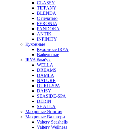
CLASSY
TIFFANY
BLENDA
С печатью
FERONIA
PANDORA
ANTIK
INFINITY
Кухонные
Кухонные IRYA
Вафельные
IRYA бамбук
WELLA
DREAMS
DAMLA
NATURE
DURU-SPA
DAISY
SEASIDE-SPA
DERIN
SHALLA
Махровые Япония
Махровые Вальтери
Valtery Seashells
Valtery Wellness