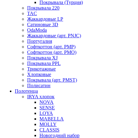
Покрывала (Турция)
Покрывала 220
TAC
Жаккардовые LP
Сатиновые 3D
OdaModa
Жаккардовые (арт. PNJC)
Португалия
Софткоттон (арт. PMP)
Софткоттон (арт. PMO)
Покрывала XJ
Покрывала PPL
Трикотажные
Хлопковые
Покрывала (арт. PMST)
Полисатин
Полотенца
IRYA хлопок
NOVA
SENSE
LOYA
MABELLA
MOLLY
CLASSIS
Новогодний набор