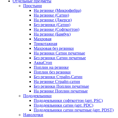
Отдельные предметы
Простыни
На резинке (Микрофибра)
На резинке (Сатин)
На резинке (Джерси)
Без резинки (Сатин)
На резинке (Софткоттон)
На резинке (Бамбук)
Махровая
Трикотажная
Махровая без резинки
На резинки Сатин печатные
Без резинки Сатин печатные
АкваСтоп
Поплин на резинке
Поплин без резинки
Без резинки Страйп-Сатин
На резинке Страйп-сатин
Без резинки Поплин печатные
На резинке Поплин печатные
Пододеяльники
Пододеяльники софткоттон (арт. PSC)
Пододеяльники сатин (арт. PDC)
Пододеяльники сатин печатные (арт. PDST)
Наволочки