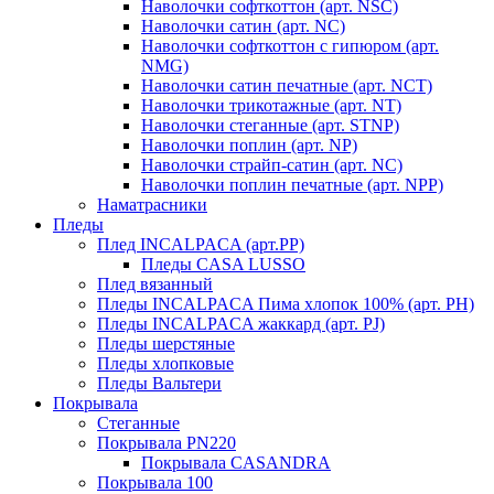
Наволочки софткоттон (арт. NSC)
Наволочки сатин (арт. NC)
Наволочки софткоттон с гипюром (арт.
NMG)
Наволочки сатин печатные (арт. NCT)
Наволочки трикотажные (арт. NT)
Наволочки стеганные (арт. STNP)
Наволочки поплин (арт. NP)
Наволочки страйп-сатин (арт. NC)
Наволочки поплин печатные (арт. NPP)
Наматрасники
Пледы
Плед INCALPACA (арт.PP)
Пледы CASA LUSSO
Плед вязанный
Пледы INCALPACA Пима хлопок 100% (арт. PH)
Пледы INCALPACA жаккард (арт. PJ)
Пледы шерстяные
Пледы хлопковые
Пледы Вальтери
Покрывала
Стеганные
Покрывала PN220
Покрывала CASANDRA
Покрывала 100