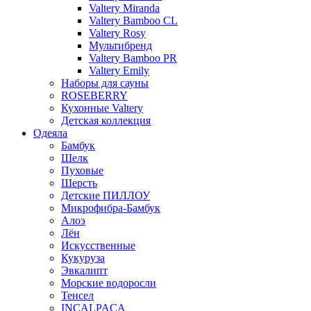
Valtery Miranda
Valtery Bamboo CL
Valtery Rosy
Мультибренд
Valtery Bamboo PR
Valtery Emily
Наборы для сауны
ROSEBERRY
Кухонные Valtery
Детская коллекция
Одеяла
Бамбук
Шелк
Пуховые
Шерсть
Детские ПИЛЛОУ
Микрофибра-Бамбук
Алоэ
Лён
Искусственные
Кукуруза
Эвкалипт
Морские водоросли
Тенсел
INCALPACA