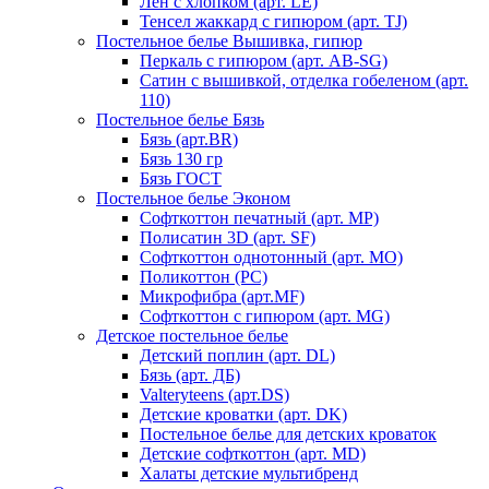
Лен с хлопком (арт. LE)
Тенсел жаккард с гипюром (арт. TJ)
Постельное белье Вышивка, гипюр
Перкаль с гипюром (арт. AB-SG)
Сатин с вышивкой, отделка гобеленом (арт.
110)
Постельное белье Бязь
Бязь (арт.BR)
Бязь 130 гр
Бязь ГОСТ
Постельное белье Эконом
Софткоттон печатный (арт. MР)
Полисатин 3D (арт. SF)
Софткоттон однотонный (арт. MO)
Поликоттон (PC)
Микрофибра (арт.MF)
Софткоттон с гипюром (арт. MG)
Детское постельное белье
Детский поплин (арт. DL)
Бязь (арт. ДБ)
Valteryteens (арт.DS)
Детские кроватки (арт. DK)
Постельное белье для детских кроваток
Детские софткоттон (арт. MD)
Халаты детские мультибренд