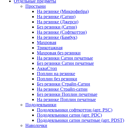
Отдельные предметы
Простыни
На резинке (Микрофибра)
На резинке (Сатин)
На резинке (Джерси)
Без резинки (Сатин)
На резинке (Софткоттон)
На резинке (Бамбук)
Махровая
Трикотажная
Махровая без резинки
На резинки Сатин печатные
Без резинки Сатин печатные
АкваСтоп
Поплин на резинке
Поплин без резинки
Без резинки Страйп-Сатин
На резинке Страйп-сатин
Без резинки Поплин печатные
На резинке Поплин печатные
Пододеяльники
Пододеяльники софткоттон (арт. PSC)
Пододеяльники сатин (арт. PDC)
Пододеяльники сатин печатные (арт. PDST)
Наволочки