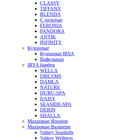
CLASSY
TIFFANY
BLENDA
С печатью
FERONIA
PANDORA
ANTIK
INFINITY
Кухонные
Кухонные IRYA
Вафельные
IRYA бамбук
WELLA
DREAMS
DAMLA
NATURE
DURU-SPA
DAISY
SEASIDE-SPA
DERIN
SHALLA
Махровые Япония
Махровые Вальтери
Valtery Seashells
Valtery Wellness