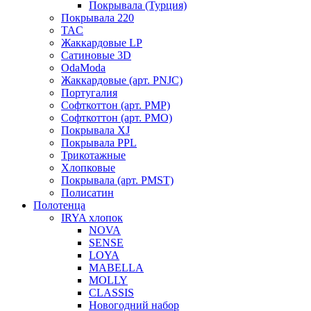
Покрывала (Турция)
Покрывала 220
TAC
Жаккардовые LP
Сатиновые 3D
OdaModa
Жаккардовые (арт. PNJC)
Португалия
Софткоттон (арт. PMP)
Софткоттон (арт. PMO)
Покрывала XJ
Покрывала PPL
Трикотажные
Хлопковые
Покрывала (арт. PMST)
Полисатин
Полотенца
IRYA хлопок
NOVA
SENSE
LOYA
MABELLA
MOLLY
CLASSIS
Новогодний набор