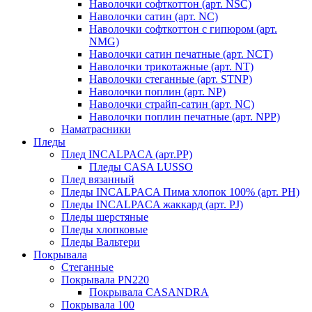
Наволочки софткоттон (арт. NSC)
Наволочки сатин (арт. NC)
Наволочки софткоттон с гипюром (арт.
NMG)
Наволочки сатин печатные (арт. NCT)
Наволочки трикотажные (арт. NT)
Наволочки стеганные (арт. STNP)
Наволочки поплин (арт. NP)
Наволочки страйп-сатин (арт. NC)
Наволочки поплин печатные (арт. NPP)
Наматрасники
Пледы
Плед INCALPACA (арт.PP)
Пледы CASA LUSSO
Плед вязанный
Пледы INCALPACA Пима хлопок 100% (арт. PH)
Пледы INCALPACA жаккард (арт. PJ)
Пледы шерстяные
Пледы хлопковые
Пледы Вальтери
Покрывала
Стеганные
Покрывала PN220
Покрывала CASANDRA
Покрывала 100