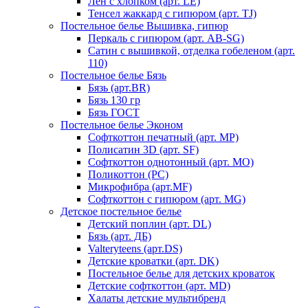
Лен с хлопком (арт. LE)
Тенсел жаккард с гипюром (арт. TJ)
Постельное белье Вышивка, гипюр
Перкаль с гипюром (арт. AB-SG)
Сатин с вышивкой, отделка гобеленом (арт.
110)
Постельное белье Бязь
Бязь (арт.BR)
Бязь 130 гр
Бязь ГОСТ
Постельное белье Эконом
Софткоттон печатный (арт. MР)
Полисатин 3D (арт. SF)
Софткоттон однотонный (арт. MO)
Поликоттон (PC)
Микрофибра (арт.MF)
Софткоттон с гипюром (арт. MG)
Детское постельное белье
Детский поплин (арт. DL)
Бязь (арт. ДБ)
Valteryteens (арт.DS)
Детские кроватки (арт. DK)
Постельное белье для детских кроваток
Детские софткоттон (арт. MD)
Халаты детские мультибренд