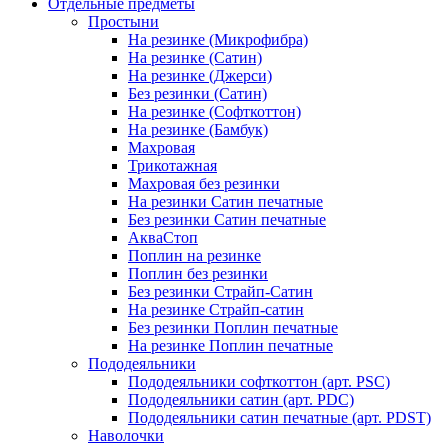
Отдельные предметы
Простыни
На резинке (Микрофибра)
На резинке (Сатин)
На резинке (Джерси)
Без резинки (Сатин)
На резинке (Софткоттон)
На резинке (Бамбук)
Махровая
Трикотажная
Махровая без резинки
На резинки Сатин печатные
Без резинки Сатин печатные
АкваСтоп
Поплин на резинке
Поплин без резинки
Без резинки Страйп-Сатин
На резинке Страйп-сатин
Без резинки Поплин печатные
На резинке Поплин печатные
Пододеяльники
Пододеяльники софткоттон (арт. PSC)
Пододеяльники сатин (арт. PDC)
Пододеяльники сатин печатные (арт. PDST)
Наволочки