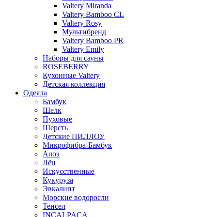
Valtery Miranda
Valtery Bamboo CL
Valtery Rosy
Мультибренд
Valtery Bamboo PR
Valtery Emily
Наборы для сауны
ROSEBERRY
Кухонные Valtery
Детская коллекция
Одеяла
Бамбук
Шелк
Пуховые
Шерсть
Детские ПИЛЛОУ
Микрофибра-Бамбук
Алоэ
Лён
Искусственные
Кукуруза
Эвкалипт
Морские водоросли
Тенсел
INCALPACA