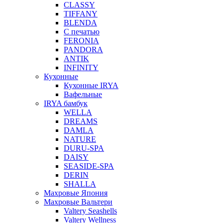
CLASSY
TIFFANY
BLENDA
С печатью
FERONIA
PANDORA
ANTIK
INFINITY
Кухонные
Кухонные IRYA
Вафельные
IRYA бамбук
WELLA
DREAMS
DAMLA
NATURE
DURU-SPA
DAISY
SEASIDE-SPA
DERIN
SHALLA
Махровые Япония
Махровые Вальтери
Valtery Seashells
Valtery Wellness