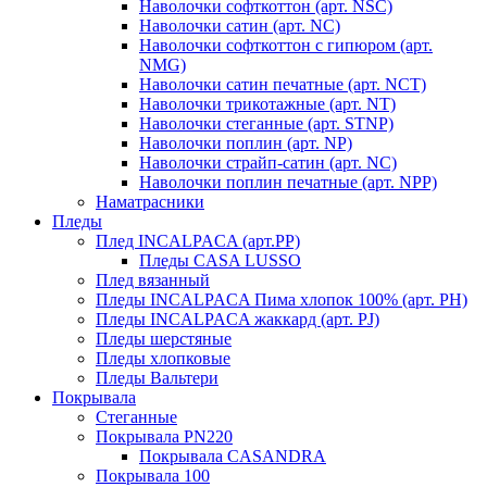
Наволочки софткоттон (арт. NSC)
Наволочки сатин (арт. NC)
Наволочки софткоттон с гипюром (арт.
NMG)
Наволочки сатин печатные (арт. NCT)
Наволочки трикотажные (арт. NT)
Наволочки стеганные (арт. STNP)
Наволочки поплин (арт. NP)
Наволочки страйп-сатин (арт. NC)
Наволочки поплин печатные (арт. NPP)
Наматрасники
Пледы
Плед INCALPACA (арт.PP)
Пледы CASA LUSSO
Плед вязанный
Пледы INCALPACA Пима хлопок 100% (арт. PH)
Пледы INCALPACA жаккард (арт. PJ)
Пледы шерстяные
Пледы хлопковые
Пледы Вальтери
Покрывала
Стеганные
Покрывала PN220
Покрывала CASANDRA
Покрывала 100