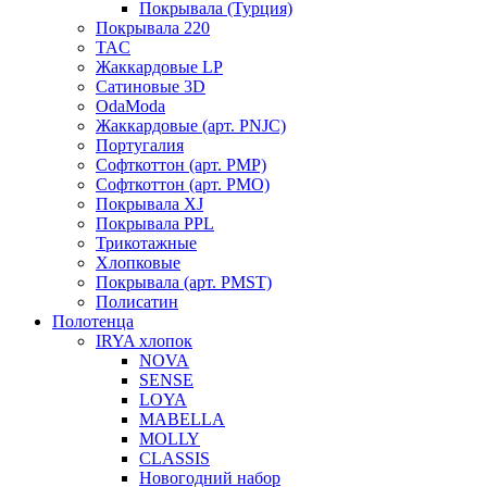
Покрывала (Турция)
Покрывала 220
TAC
Жаккардовые LP
Сатиновые 3D
OdaModa
Жаккардовые (арт. PNJC)
Португалия
Софткоттон (арт. PMP)
Софткоттон (арт. PMO)
Покрывала XJ
Покрывала PPL
Трикотажные
Хлопковые
Покрывала (арт. PMST)
Полисатин
Полотенца
IRYA хлопок
NOVA
SENSE
LOYA
MABELLA
MOLLY
CLASSIS
Новогодний набор