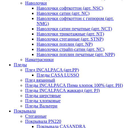
Наволочки
Наволочки софткоттон (арт. NSC)
Наволочки сатин (арт. NC)
Наволочки софткоттон с гипюром (арт.
NMG)
Наволочки сатин печатные (арт. NCT)
Наволочки трикотажные (арт. NT)
Наволочки стеганные (арт. STNP)
Наволочки поплин (арт. NP)
Наволочки страйп-сатин (арт. NC)
Наволочки поплин печатные (арт. NPP)
Наматрасники
Пледы
Плед INCALPACA (арт.PP)
Пледы CASA LUSSO
Плед вязанный
Пледы INCALPACA Пима хлопок 100% (арт. PH)
Пледы INCALPACA жаккард (арт. PJ)
Пледы шерстяные
Пледы хлопковые
Пледы Вальтери
Покрывала
Стеганные
Покрывала PN220
Покрывала CASANDRA