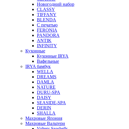
Новогодний набор
CLASSY
TIFFANY
BLENDA
С печатью
FERONIA
PANDORA
ANTIK
INFINITY
Кухонные
Кухонные IRYA
Вафельные
IRYA бамбук
WELLA
DREAMS
DAMLA
NATURE
DURU-SPA
DAISY
SEASIDE-SPA
DERIN
SHALLA
Махровые Япония
Махровые Вальтери
Valtery Seashells