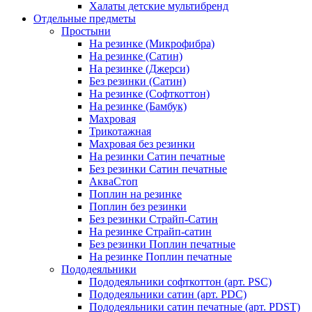
Халаты детские мультибренд
Отдельные предметы
Простыни
На резинке (Микрофибра)
На резинке (Сатин)
На резинке (Джерси)
Без резинки (Сатин)
На резинке (Софткоттон)
На резинке (Бамбук)
Махровая
Трикотажная
Махровая без резинки
На резинки Сатин печатные
Без резинки Сатин печатные
АкваСтоп
Поплин на резинке
Поплин без резинки
Без резинки Страйп-Сатин
На резинке Страйп-сатин
Без резинки Поплин печатные
На резинке Поплин печатные
Пододеяльники
Пододеяльники софткоттон (арт. PSC)
Пододеяльники сатин (арт. PDC)
Пододеяльники сатин печатные (арт. PDST)