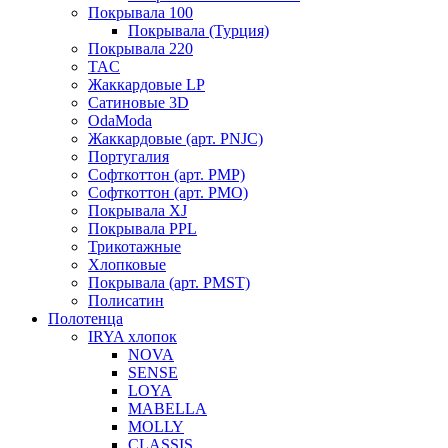
Покрывала 100
Покрывала (Турция)
Покрывала 220
TAC
Жаккардовые LP
Сатиновые 3D
OdaModa
Жаккардовые (арт. PNJC)
Португалия
Софткоттон (арт. PMP)
Софткоттон (арт. PMO)
Покрывала XJ
Покрывала PPL
Трикотажные
Хлопковые
Покрывала (арт. PMST)
Полисатин
Полотенца
IRYA хлопок
NOVA
SENSE
LOYA
MABELLA
MOLLY
CLASSIS