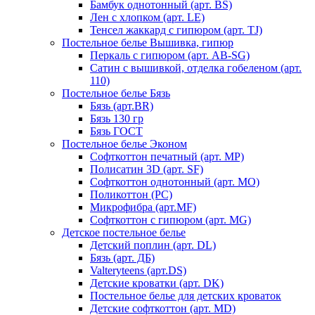
Бамбук однотонный (арт. BS)
Лен с хлопком (арт. LE)
Тенсел жаккард с гипюром (арт. TJ)
Постельное белье Вышивка, гипюр
Перкаль с гипюром (арт. AB-SG)
Сатин с вышивкой, отделка гобеленом (арт.
110)
Постельное белье Бязь
Бязь (арт.BR)
Бязь 130 гр
Бязь ГОСТ
Постельное белье Эконом
Софткоттон печатный (арт. MР)
Полисатин 3D (арт. SF)
Софткоттон однотонный (арт. MO)
Поликоттон (PC)
Микрофибра (арт.MF)
Софткоттон с гипюром (арт. MG)
Детское постельное белье
Детский поплин (арт. DL)
Бязь (арт. ДБ)
Valteryteens (арт.DS)
Детские кроватки (арт. DK)
Постельное белье для детских кроваток
Детские софткоттон (арт. MD)