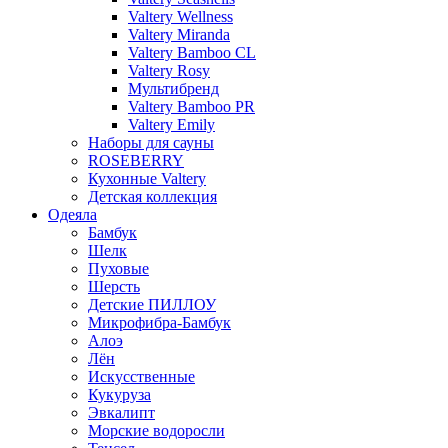
Valtery Wellness
Valtery Miranda
Valtery Bamboo CL
Valtery Rosy
Мультибренд
Valtery Bamboo PR
Valtery Emily
Наборы для сауны
ROSEBERRY
Кухонные Valtery
Детская коллекция
Одеяла
Бамбук
Шелк
Пуховые
Шерсть
Детские ПИЛЛОУ
Микрофибра-Бамбук
Алоэ
Лён
Искусственные
Кукуруза
Эвкалипт
Морские водоросли