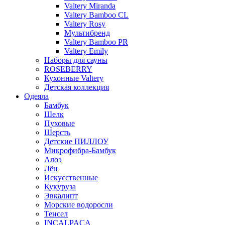
Valtery Miranda
Valtery Bamboo CL
Valtery Rosy
Мультибренд
Valtery Bamboo PR
Valtery Emily
Наборы для сауны
ROSEBERRY
Кухонные Valtery
Детская коллекция
Одеяла
Бамбук
Шелк
Пуховые
Шерсть
Детские ПИЛЛОУ
Микрофибра-Бамбук
Алоэ
Лён
Искусственные
Кукуруза
Эвкалипт
Морские водоросли
Тенсел
INCALPACA