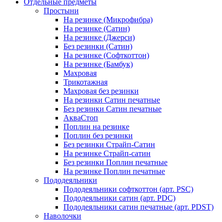
Отдельные предметы
Простыни
На резинке (Микрофибра)
На резинке (Сатин)
На резинке (Джерси)
Без резинки (Сатин)
На резинке (Софткоттон)
На резинке (Бамбук)
Махровая
Трикотажная
Махровая без резинки
На резинки Сатин печатные
Без резинки Сатин печатные
АкваСтоп
Поплин на резинке
Поплин без резинки
Без резинки Страйп-Сатин
На резинке Страйп-сатин
Без резинки Поплин печатные
На резинке Поплин печатные
Пододеяльники
Пододеяльники софткоттон (арт. PSC)
Пододеяльники сатин (арт. PDC)
Пододеяльники сатин печатные (арт. PDST)
Наволочки