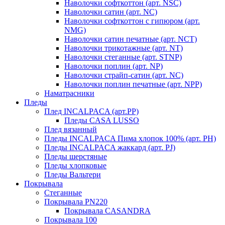
Наволочки софткоттон (арт. NSC)
Наволочки сатин (арт. NC)
Наволочки софткоттон с гипюром (арт.
NMG)
Наволочки сатин печатные (арт. NCT)
Наволочки трикотажные (арт. NT)
Наволочки стеганные (арт. STNP)
Наволочки поплин (арт. NP)
Наволочки страйп-сатин (арт. NC)
Наволочки поплин печатные (арт. NPP)
Наматрасники
Пледы
Плед INCALPACA (арт.PP)
Пледы CASA LUSSO
Плед вязанный
Пледы INCALPACA Пима хлопок 100% (арт. PH)
Пледы INCALPACA жаккард (арт. PJ)
Пледы шерстяные
Пледы хлопковые
Пледы Вальтери
Покрывала
Стеганные
Покрывала PN220
Покрывала CASANDRA
Покрывала 100