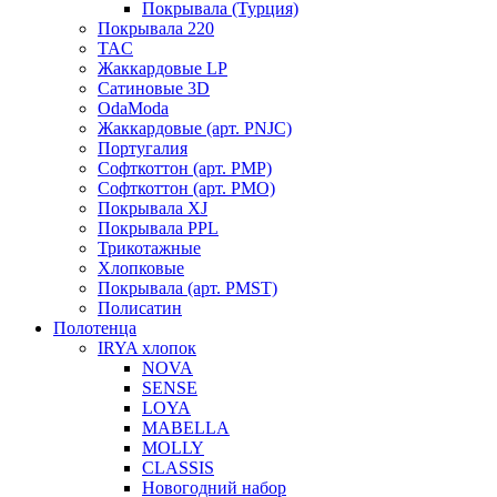
Покрывала (Турция)
Покрывала 220
TAC
Жаккардовые LP
Сатиновые 3D
OdaModa
Жаккардовые (арт. PNJC)
Португалия
Софткоттон (арт. PMP)
Софткоттон (арт. PMO)
Покрывала XJ
Покрывала PPL
Трикотажные
Хлопковые
Покрывала (арт. PMST)
Полисатин
Полотенца
IRYA хлопок
NOVA
SENSE
LOYA
MABELLA
MOLLY
CLASSIS
Новогодний набор