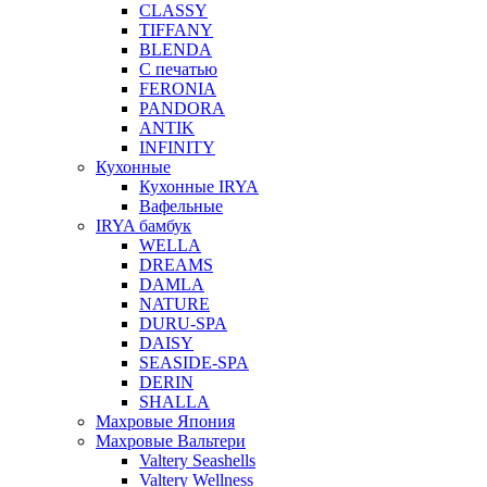
CLASSY
TIFFANY
BLENDA
С печатью
FERONIA
PANDORA
ANTIK
INFINITY
Кухонные
Кухонные IRYA
Вафельные
IRYA бамбук
WELLA
DREAMS
DAMLA
NATURE
DURU-SPA
DAISY
SEASIDE-SPA
DERIN
SHALLA
Махровые Япония
Махровые Вальтери
Valtery Seashells
Valtery Wellness