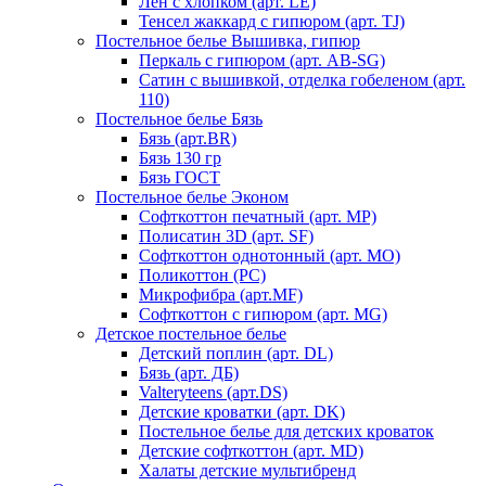
Лен с хлопком (арт. LE)
Тенсел жаккард с гипюром (арт. TJ)
Постельное белье Вышивка, гипюр
Перкаль с гипюром (арт. AB-SG)
Сатин с вышивкой, отделка гобеленом (арт.
110)
Постельное белье Бязь
Бязь (арт.BR)
Бязь 130 гр
Бязь ГОСТ
Постельное белье Эконом
Софткоттон печатный (арт. MР)
Полисатин 3D (арт. SF)
Софткоттон однотонный (арт. MO)
Поликоттон (PC)
Микрофибра (арт.MF)
Софткоттон с гипюром (арт. MG)
Детское постельное белье
Детский поплин (арт. DL)
Бязь (арт. ДБ)
Valteryteens (арт.DS)
Детские кроватки (арт. DK)
Постельное белье для детских кроваток
Детские софткоттон (арт. MD)
Халаты детские мультибренд