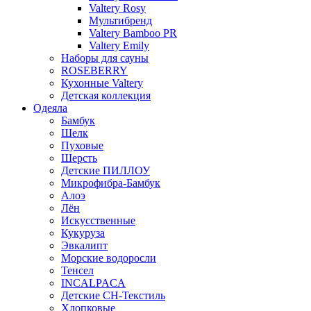
Valtery Rosy
Мультибренд
Valtery Bamboo PR
Valtery Emily
Наборы для сауны
ROSEBERRY
Кухонные Valtery
Детская коллекция
Одеяла
Бамбук
Шелк
Пуховые
Шерсть
Детские ПИЛЛОУ
Микрофибра-Бамбук
Алоэ
Лён
Искусственные
Кукуруза
Эвкалипт
Морские водоросли
Тенсел
INCALPACA
Детские СН-Текстиль
Хлопковые