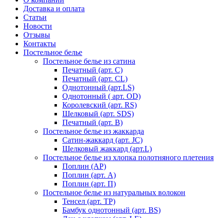
Доставка и оплата
Статьи
Новости
Отзывы
Контакты
Постельное белье
Постельное белье из сатина
Печатный (арт. С)
Печатный (арт. СL)
Однотонный (арт.LS)
Однотонный ( арт. OD)
Королевский (арт. RS)
Шелковый (арт. SDS)
Печатный (арт. В)
Постельное белье из жаккарда
Сатин-жаккард (арт. JC)
Шелковый жаккард (арт.L)
Постельное белье из хлопка полотняного плетения
Поплин (AP)
Поплин (арт. А)
Поплин (арт. П)
Постельное белье из натуральных волокон
Тенсел (арт. ТР)
Бамбук однотонный (арт. BS)