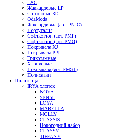
TAC
Жаккардовые LP
Сатиновые 3D
OdaModa
Жаккардовые (арт. PNJC)
Португалия
Софткоттон (арт. PMP)
Софткоттон (арт. PMO)
Покрывала XJ
Покрывала PPL
Трикотажные
Хлопковые
Покрывала (арт. PMST)
Полисатин
Полотенца
IRYA хлопок
NOVA
SENSE
LOYA
MABELLA
MOLLY
CLASSIS
Новогодний набор
CLASSY
TIFFANY