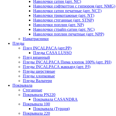
Наволочки сатин (арт. NC)
Наволочки софткоттон с гипюром (арт. NMG)
Наволочки сатин печатные (арт. NCT)
Наволочки трикотажные (арт. NT)
Наволочки стеганные (арт. STNP)
Наволочки поплин (арт. NP)
Наволочки страйп-сатин (арт. NC)
Наволочки поплин печатные (арт. NPP)
Наматрасники
Пледы
Плед INCALPACA (арт.PP)
Пледы CASA LUSSO
Плед вязанный
Пледы INCALPACA Пима хлопок 100% (арт. PH)
Пледы INCALPACA жаккард (арт. PJ)
Пледы шерстяные
Пледы хлопковые
Пледы Вальтери
Покрывала
Стеганные
Покрывала PN220
Покрывала CASANDRA
Покрывала 100
Покрывала (Турция)
Покрывала 220