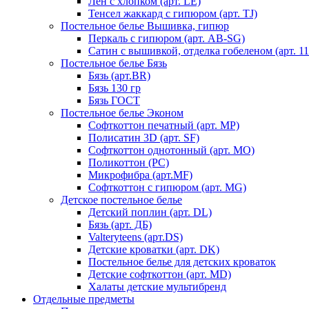
Лен с хлопком (арт. LE)
Тенсел жаккард с гипюром (арт. TJ)
Постельное белье Вышивка, гипюр
Перкаль с гипюром (арт. AB-SG)
Сатин с вышивкой, отделка гобеленом (арт. 11
Постельное белье Бязь
Бязь (арт.BR)
Бязь 130 гр
Бязь ГОСТ
Постельное белье Эконом
Софткоттон печатный (арт. MР)
Полисатин 3D (арт. SF)
Софткоттон однотонный (арт. MO)
Поликоттон (PC)
Микрофибра (арт.MF)
Софткоттон с гипюром (арт. MG)
Детское постельное белье
Детский поплин (арт. DL)
Бязь (арт. ДБ)
Valteryteens (арт.DS)
Детские кроватки (арт. DK)
Постельное белье для детских кроваток
Детские софткоттон (арт. MD)
Халаты детские мультибренд
Отдельные предметы