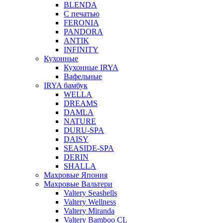
BLENDA
С печатью
FERONIA
PANDORA
ANTIK
INFINITY
Кухонные
Кухонные IRYA
Вафельные
IRYA бамбук
WELLA
DREAMS
DAMLA
NATURE
DURU-SPA
DAISY
SEASIDE-SPA
DERIN
SHALLA
Махровые Япония
Махровые Вальтери
Valtery Seashells
Valtery Wellness
Valtery Miranda
Valtery Bamboo CL