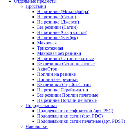
Отдельные предметы
Простыни
На резинке (Микрофибра)
На резинке (Сатин)
На резинке (Джерси)
Без резинки (Сатин)
На резинке (Софткоттон)
На резинке (Бамбук)
Махровая
Трикотажная
Махровая без резинки
На резинки Сатин печатные
Без резинки Сатин печатные
АкваСтоп
Поплин на резинке
Поплин без резинки
Без резинки Страйп-Сатин
На резинке Страйп-сатин
Без резинки Поплин печатные
На резинке Поплин печатные
Пододеяльники
Пододеяльники софткоттон (арт. PSC)
Пододеяльники сатин (арт. PDC)
Пододеяльники сатин печатные (арт. PDST)
Наволочки