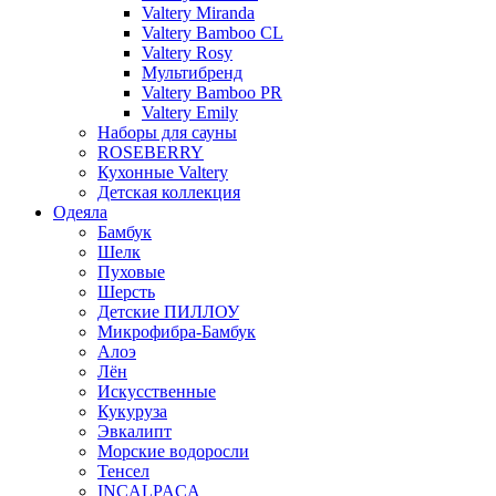
Valtery Miranda
Valtery Bamboo CL
Valtery Rosy
Мультибренд
Valtery Bamboo PR
Valtery Emily
Наборы для сауны
ROSEBERRY
Кухонные Valtery
Детская коллекция
Одеяла
Бамбук
Шелк
Пуховые
Шерсть
Детские ПИЛЛОУ
Микрофибра-Бамбук
Алоэ
Лён
Искусственные
Кукуруза
Эвкалипт
Морские водоросли
Тенсел
INCALPACA