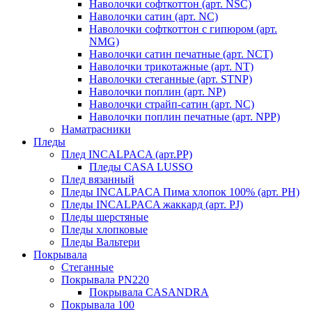
Наволочки софткоттон (арт. NSC)
Наволочки сатин (арт. NC)
Наволочки софткоттон с гипюром (арт.
NMG)
Наволочки сатин печатные (арт. NCT)
Наволочки трикотажные (арт. NT)
Наволочки стеганные (арт. STNP)
Наволочки поплин (арт. NP)
Наволочки страйп-сатин (арт. NC)
Наволочки поплин печатные (арт. NPP)
Наматрасники
Пледы
Плед INCALPACA (арт.PP)
Пледы CASA LUSSO
Плед вязанный
Пледы INCALPACA Пима хлопок 100% (арт. PH)
Пледы INCALPACA жаккард (арт. PJ)
Пледы шерстяные
Пледы хлопковые
Пледы Вальтери
Покрывала
Стеганные
Покрывала PN220
Покрывала CASANDRA
Покрывала 100