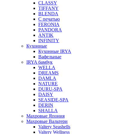
CLASSY
TIFFANY
BLENDA
С печатью
FERONIA
PANDORA
ANTIK
INFINITY
Кухонные
Кухонные IRYA
Вафельные
IRYA бамбук
WELLA
DREAMS
DAMLA
NATURE
DURU-SPA
DAISY
SEASIDE-SPA
DERIN
SHALLA
Махровые Япония
Махровые Вальтери
Valtery Seashells
Valtery Wellness