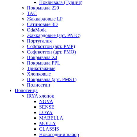
Покрывала (Турция)
Покрывала 220
TAC
Жаккардовые LP
Сатиновые 3D
OdaModa
Жаккардовые (арт. PNJC)
Португалия
Софткоттон (арт. PMP)
Софткоттон (арт. PMO)
Покрывала XJ
Покрывала PPL
Трикотажные
Хлопковые
Покрывала (арт. PMST)
Полисатин
Полотенца
IRYA хлопок
NOVA
SENSE
LOYA
MABELLA
MOLLY
CLASSIS
Новогодний набор