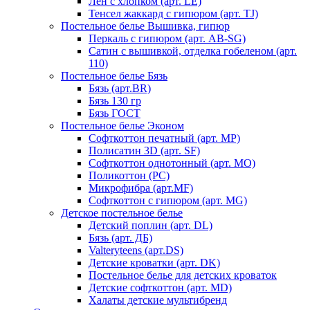
Лен с хлопком (арт. LE)
Тенсел жаккард с гипюром (арт. TJ)
Постельное белье Вышивка, гипюр
Перкаль с гипюром (арт. AB-SG)
Сатин с вышивкой, отделка гобеленом (арт.
110)
Постельное белье Бязь
Бязь (арт.BR)
Бязь 130 гр
Бязь ГОСТ
Постельное белье Эконом
Софткоттон печатный (арт. MР)
Полисатин 3D (арт. SF)
Софткоттон однотонный (арт. MO)
Поликоттон (PC)
Микрофибра (арт.MF)
Софткоттон с гипюром (арт. MG)
Детское постельное белье
Детский поплин (арт. DL)
Бязь (арт. ДБ)
Valteryteens (арт.DS)
Детские кроватки (арт. DK)
Постельное белье для детских кроваток
Детские софткоттон (арт. MD)
Халаты детские мультибренд