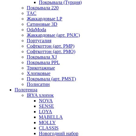
Покрывала (Турция)
Покрывала 220
TAC
Жаккардовые LP
Сатиновые 3D
OdaModa
Жаккардовые (арт. PNJC)
Португалия
Софткоттон (арт. PMP)
Софткоттон (арт. PMO)
Покрывала XJ
Покрывала PPL
Трикотажные
Хлопковые
Покрывала (арт. PMST)
Полисатин
Полотенца
IRYA хлопок
NOVA
SENSE
LOYA
MABELLA
MOLLY
CLASSIS
Новогодний набор