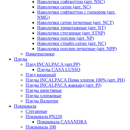
Наволочки софткоттон (арт. NSC)
Наволочки сатин (арт. NC)
Наволочки софткоттон с гипюром (арт.
NMG)
Наволочки сатин печатные (арт. NCT)
Наволочки трикотажные (арт. NT)
Наволочки стеганные (арт. STNP)
Наволочки поплин (арт. NP)
Наволочки страйп-сатин (арт. NC)
Наволочки поплин печатные (арт. NPP)
Наматрасники
Пледы
Плед INCALPACA (арт.PP)
Пледы CASA LUSSO
Плед вязанный
Пледы INCALPACA Пима хлопок 100% (арт. PH)
Пледы INCALPACA жаккард (арт. PJ)
Пледы шерстяные
Пледы хлопковые
Пледы Вальтери
Покрывала
Стеганные
Покрывала PN220
Покрывала CASANDRA
Покрывала 100