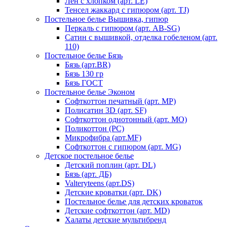
Лен с хлопком (арт. LE)
Тенсел жаккард с гипюром (арт. TJ)
Постельное белье Вышивка, гипюр
Перкаль с гипюром (арт. AB-SG)
Сатин с вышивкой, отделка гобеленом (арт.
110)
Постельное белье Бязь
Бязь (арт.BR)
Бязь 130 гр
Бязь ГОСТ
Постельное белье Эконом
Софткоттон печатный (арт. MР)
Полисатин 3D (арт. SF)
Софткоттон однотонный (арт. MO)
Поликоттон (PC)
Микрофибра (арт.MF)
Софткоттон с гипюром (арт. MG)
Детское постельное белье
Детский поплин (арт. DL)
Бязь (арт. ДБ)
Valteryteens (арт.DS)
Детские кроватки (арт. DK)
Постельное белье для детских кроваток
Детские софткоттон (арт. MD)
Халаты детские мультибренд