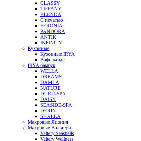
CLASSY
TIFFANY
BLENDA
С печатью
FERONIA
PANDORA
ANTIK
INFINITY
Кухонные
Кухонные IRYA
Вафельные
IRYA бамбук
WELLA
DREAMS
DAMLA
NATURE
DURU-SPA
DAISY
SEASIDE-SPA
DERIN
SHALLA
Махровые Япония
Махровые Вальтери
Valtery Seashells
Valtery Wellness