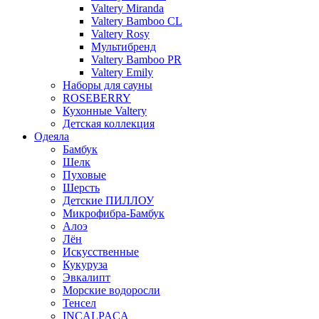
Valtery Miranda
Valtery Bamboo CL
Valtery Rosy
Мультибренд
Valtery Bamboo PR
Valtery Emily
Наборы для сауны
ROSEBERRY
Кухонные Valtery
Детская коллекция
Одеяла
Бамбук
Шелк
Пуховые
Шерсть
Детские ПИЛЛОУ
Микрофибра-Бамбук
Алоэ
Лён
Искусственные
Кукуруза
Эвкалипт
Морские водоросли
Тенсел
INCALPACA