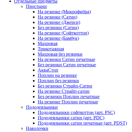
Отдельные предметы
Простыни
На резинке (Микрофибра)
На резинке (Сатин)
На резинке (Джерси)
Без резинки (Сатин)
На резинке (Софткоттон)
На резинке (Бамбук)
Махровая
Трикотажная
Махровая без резинки
На резинки Сатин печатные
Без резинки Сатин печатные
АкваСтоп
Поплин на резинке
Поплин без резинки
Без резинки Страйп-Сатин
На резинке Страйп-сатин
Без резинки Поплин печатные
На резинке Поплин печатные
Пододеяльники
Пододеяльники софткоттон (арт. PSC)
Пододеяльники сатин (арт. PDC)
Пододеяльники сатин печатные (арт. PDST)
Наволочки