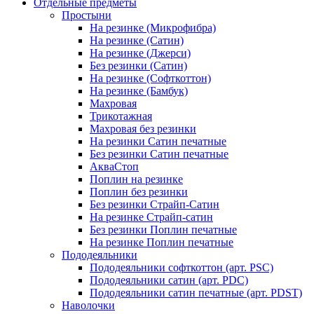
Отдельные предметы
Простыни
На резинке (Микрофибра)
На резинке (Сатин)
На резинке (Джерси)
Без резинки (Сатин)
На резинке (Софткоттон)
На резинке (Бамбук)
Махровая
Трикотажная
Махровая без резинки
На резинки Сатин печатные
Без резинки Сатин печатные
АкваСтоп
Поплин на резинке
Поплин без резинки
Без резинки Страйп-Сатин
На резинке Страйп-сатин
Без резинки Поплин печатные
На резинке Поплин печатные
Пододеяльники
Пододеяльники софткоттон (арт. PSC)
Пододеяльники сатин (арт. PDC)
Пододеяльники сатин печатные (арт. PDST)
Наволочки