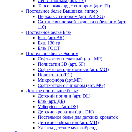
Лен с хлопком (арт. LE)
Тенсел жаккард с гипюром (арт. TJ)
Постельное белье Вышивка, гипюр
Перкаль с гипюром (арт. AB-SG)
Сатин с вышивкой, отделка гобеленом (арт.
110)
Постельное белье Бязь
Бязь (арт.BR)
Бязь 130 гр
Бязь ГОСТ
Постельное белье Эконом
Софткоттон печатный (арт. MР)
Полисатин 3D (арт. SF)
Софткоттон однотонный (арт. MO)
Поликоттон (PC)
Микрофибра (арт.MF)
Софткоттон с гипюром (арт. MG)
Детское постельное белье
Детский поплин (арт. DL)
Бязь (арт. ДБ)
Valteryteens (арт.DS)
Детские кроватки (арт. DK)
Постельное белье для детских кроваток
Детские софткоттон (арт. MD)
Халаты детские мультибренд