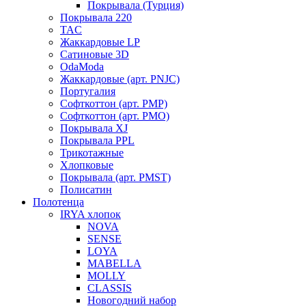
Покрывала (Турция)
Покрывала 220
TAC
Жаккардовые LP
Сатиновые 3D
OdaModa
Жаккардовые (арт. PNJC)
Португалия
Софткоттон (арт. PMP)
Софткоттон (арт. PMO)
Покрывала XJ
Покрывала PPL
Трикотажные
Хлопковые
Покрывала (арт. PMST)
Полисатин
Полотенца
IRYA хлопок
NOVA
SENSE
LOYA
MABELLA
MOLLY
CLASSIS
Новогодний набор