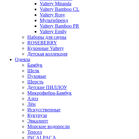
Valtery Miranda
Valtery Bamboo CL
Valtery Rosy
Мультибренд
Valtery Bamboo PR
Valtery Emily
Наборы для сауны
ROSEBERRY
Кухонные Valtery
Детская коллекция
Одеяла
Бамбук
Шелк
Пуховые
Шерсть
Детские ПИЛЛОУ
Микрофибра-Бамбук
Алоэ
Лён
Искусственные
Кукуруза
Эвкалипт
Морские водоросли
Тенсел
INCALPACA