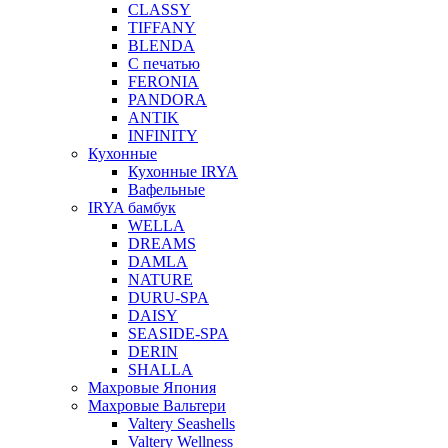
CLASSY
TIFFANY
BLENDA
С печатью
FERONIA
PANDORA
ANTIK
INFINITY
Кухонные
Кухонные IRYA
Вафельные
IRYA бамбук
WELLA
DREAMS
DAMLA
NATURE
DURU-SPA
DAISY
SEASIDE-SPA
DERIN
SHALLA
Махровые Япония
Махровые Вальтери
Valtery Seashells
Valtery Wellness