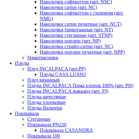
Наволочки софткоттон (арт. NSC)
Наволочки сатин (арт. NC)
Наволочки софткоттон с гипюром (арт.
NMG)
Наволочки сатин печатные (арт. NCT)
Наволочки трикотажные (арт. NT)
Наволочки стеганные (арт. STNP)
Наволочки поплин (арт. NP)
Наволочки страйп-сатин (арт. NC)
Наволочки поплин печатные (арт. NPP)
Наматрасники
Пледы
Плед INCALPACA (арт.PP)
Пледы CASA LUSSO
Плед вязанный
Пледы INCALPACA Пима хлопок 100% (арт. PH)
Пледы INCALPACA жаккард (арт. PJ)
Пледы шерстяные
Пледы хлопковые
Пледы Вальтери
Покрывала
Стеганные
Покрывала PN220
Покрывала CASANDRA
Покрывала 100