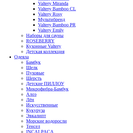
Valtery Miranda
Valtery Bamboo CL
Valtery Rosy
Мультибренд
Valtery Bamboo PR
Valtery Emily
Наборы для сауны
ROSEBERRY
Кухонные Valtery
Детская коллекция
Одеяла
Бамбук
Шелк
Пуховые
Шерсть
Детские ПИЛЛОУ
Микрофибра-Бамбук
Алоэ
Лён
Искусственные
Кукуруза
Эвкалипт
Морские водоросли
Тенсел
INCALPACA