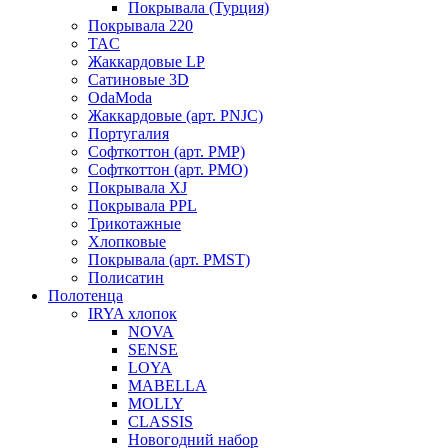
Покрывала (Турция)
Покрывала 220
TAC
Жаккардовые LP
Сатиновые 3D
OdaModa
Жаккардовые (арт. PNJC)
Португалия
Софткоттон (арт. PMP)
Софткоттон (арт. PMO)
Покрывала XJ
Покрывала PPL
Трикотажные
Хлопковые
Покрывала (арт. PMST)
Полисатин
Полотенца
IRYA хлопок
NOVA
SENSE
LOYA
MABELLA
MOLLY
CLASSIS
Новогодний набор