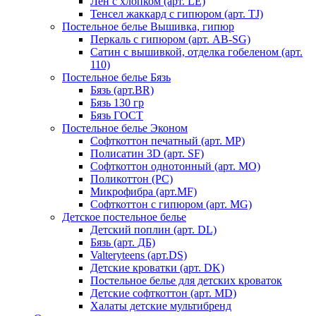
Лен с хлопком (арт. LE)
Тенсел жаккард с гипюром (арт. TJ)
Постельное белье Вышивка, гипюр
Перкаль с гипюром (арт. AB-SG)
Сатин с вышивкой, отделка гобеленом (арт.
110)
Постельное белье Бязь
Бязь (арт.BR)
Бязь 130 гр
Бязь ГОСТ
Постельное белье Эконом
Софткоттон печатный (арт. MР)
Полисатин 3D (арт. SF)
Софткоттон однотонный (арт. MO)
Поликоттон (PC)
Микрофибра (арт.MF)
Софткоттон с гипюром (арт. MG)
Детское постельное белье
Детский поплин (арт. DL)
Бязь (арт. ДБ)
Valteryteens (арт.DS)
Детские кроватки (арт. DK)
Постельное белье для детских кроваток
Детские софткоттон (арт. MD)
Халаты детские мультибренд