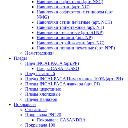
Наволочки софткоттон (арт. NSC)
Наволочки сатин (арт. NC)
Наволочки софткоттон с гипюром (арт.
NMG)
Наволочки сатин печатные (арт. NCT)
Наволочки трикотажные (арт. NT)
Наволочки стеганные (арт. STNP)
Наволочки поплин (арт. NP)
Наволочки страйп-сатин (арт. NC)
Наволочки поплин печатные (арт. NPP)
Наматрасники
Пледы
Плед INCALPACA (арт.PP)
Пледы CASA LUSSO
Плед вязанный
Пледы INCALPACA Пима хлопок 100% (арт. PH)
Пледы INCALPACA жаккард (арт. PJ)
Пледы шерстяные
Пледы хлопковые
Пледы Вальтери
Покрывала
Стеганные
Покрывала PN220
Покрывала CASANDRA
Покрывала 100