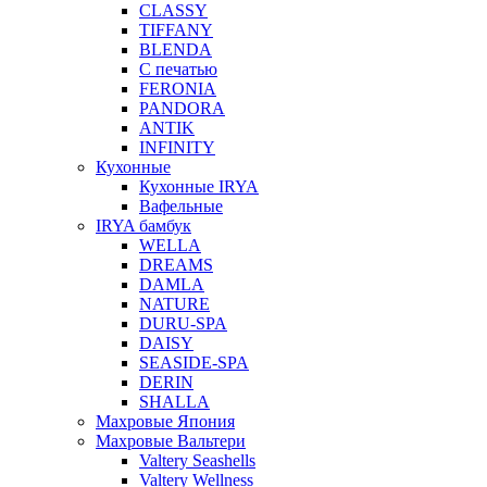
CLASSY
TIFFANY
BLENDA
С печатью
FERONIA
PANDORA
ANTIK
INFINITY
Кухонные
Кухонные IRYA
Вафельные
IRYA бамбук
WELLA
DREAMS
DAMLA
NATURE
DURU-SPA
DAISY
SEASIDE-SPA
DERIN
SHALLA
Махровые Япония
Махровые Вальтери
Valtery Seashells
Valtery Wellness