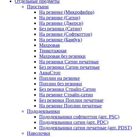
Отдельные предметы
Простыни
На резинке (Микрофибра)
На резинке (Сатин)
На резинке (Джерси)
Без резинки (Сатин)
На резинке (Софткоттон)
На резинке (Бамбук)
Махровая
Трикотажная
Махровая без резинки
На резинки Сатин печатные
Без резинки Сатин печатные
АкваСтоп
Поплин на резинке
Поплин без резинки
Без резинки Страйп-Сатин
На резинке Страйп-сатин
Без резинки Поплин печатные
На резинке Поплин печатные
Пододеяльники
Пододеяльники софткоттон (арт. PSC)
Пододеяльники сатин (арт. PDC)
Пододеяльники сатин печатные (арт. PDST)
Наволочки