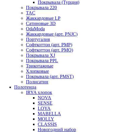
Покрывала (Турция)
Покрывала 220
TAC
Жаккардовые LP
Сатиновые 3D
OdaModa
Жаккардовые (арт. PNJC)
Португалия
Софткоттон (арт. PMP)
Софткоттон (арт. PMO)
Покрывала XJ
Покрывала PPL
Трикотажные
Хлопковые
Покрывала (арт. PMST)
Полисатин
Полотенца
IRYA хлопок
NOVA
SENSE
LOYA
MABELLA
MOLLY
CLASSIS
Новогодний набор