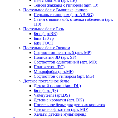
Лен с хлопком (арт. LE)
Тенсел жаккард с гипюром (арт. TJ)
Постельное белье Вышивка, гипюр
Перкаль с гипюром (арт. AB-SG)
Сатин с вышивкой, отделка гобеленом (арт.
110)
Постельное белье Бязь
Бязь (арт.BR)
Бязь 130 гр
Бязь ГОСТ
Постельное белье Эконом
Софткоттон печатный (арт. MР)
Полисатин 3D (арт. SF)
Софткоттон однотонный (арт. MO)
Поликоттон (PC)
Микрофибра (арт.MF)
Софткоттон с гипюром (арт. MG)
Детское постельное белье
Детский поплин (арт. DL)
Бязь (арт. ДБ)
Valteryteens (арт.DS)
Детские кроватки (арт. DK)
Постельное белье для детских кроваток
Детские софткоттон (арт. MD)
Халаты детские мультибренд