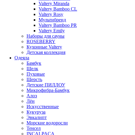
Valtery Miranda
Valtery Bamboo CL
Valtery Rosy
Мультибренд
Valtery Bamboo PR
Valtery Emily
Наборы для сауны
ROSEBERRY
Кухонные Valtery
Детская коллекция
Одеяла
Бамбук
Шелк
Пуховые
Шерсть
Детские ПИЛЛОУ
Микрофибра-Бамбук
Алоэ
Лён
Искусственные
Кукуруза
Эвкалипт
Морские водоросли
Тенсел
INCALPACA