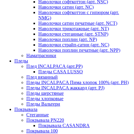
Наволочки софткоттон (арт. NSC)
Наволочки сатин (арт. NC)
Наволочки софткоттон с гипюром (арт.
NMG)
Наволочки сатин печатные (арт. NCT)
Наволочки трикотажные (арт. NT)
Наволочки стеганные (арт. STNP)
Наволочки поплин (арт. NP)
Наволочки страйп-сатин (арт. NC)
Наволочки поплин печатные (арт. NPP)
Наматрасники
Пледы
Плед INCALPACA (арт.PP)
Пледы CASA LUSSO
Плед вязанный
Пледы INCALPACA Пима хлопок 100% (арт. PH)
Пледы INCALPACA жаккард (арт. PJ)
Пледы шерстяные
Пледы хлопковые
Пледы Вальтери
Покрывала
Стеганные
Покрывала PN220
Покрывала CASANDRA
Покрывала 100