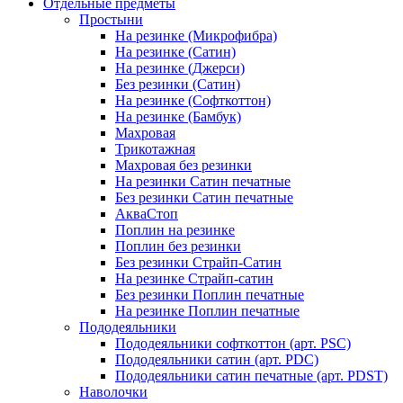
Отдельные предметы
Простыни
На резинке (Микрофибра)
На резинке (Сатин)
На резинке (Джерси)
Без резинки (Сатин)
На резинке (Софткоттон)
На резинке (Бамбук)
Махровая
Трикотажная
Махровая без резинки
На резинки Сатин печатные
Без резинки Сатин печатные
АкваСтоп
Поплин на резинке
Поплин без резинки
Без резинки Страйп-Сатин
На резинке Страйп-сатин
Без резинки Поплин печатные
На резинке Поплин печатные
Пододеяльники
Пододеяльники софткоттон (арт. PSC)
Пододеяльники сатин (арт. PDC)
Пододеяльники сатин печатные (арт. PDST)
Наволочки