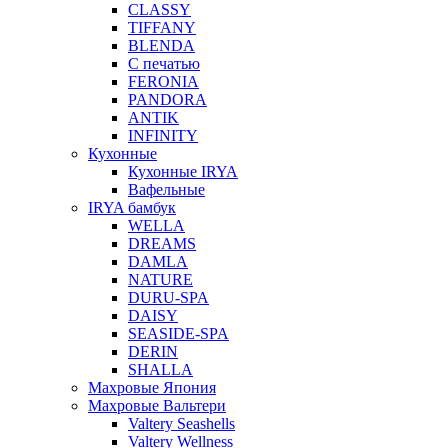
CLASSY
TIFFANY
BLENDA
С печатью
FERONIA
PANDORA
ANTIK
INFINITY
Кухонные
Кухонные IRYA
Вафельные
IRYA бамбук
WELLA
DREAMS
DAMLA
NATURE
DURU-SPA
DAISY
SEASIDE-SPA
DERIN
SHALLA
Махровые Япония
Махровые Вальтери
Valtery Seashells
Valtery Wellness