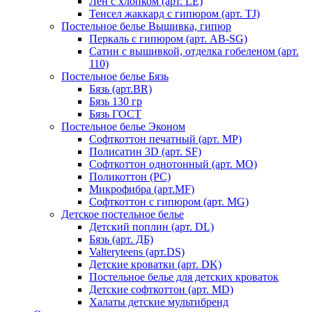
Лен с хлопком (арт. LE)
Тенсел жаккард с гипюром (арт. TJ)
Постельное белье Вышивка, гипюр
Перкаль с гипюром (арт. AB-SG)
Сатин с вышивкой, отделка гобеленом (арт.
110)
Постельное белье Бязь
Бязь (арт.BR)
Бязь 130 гр
Бязь ГОСТ
Постельное белье Эконом
Софткоттон печатный (арт. MР)
Полисатин 3D (арт. SF)
Софткоттон однотонный (арт. MO)
Поликоттон (PC)
Микрофибра (арт.MF)
Софткоттон с гипюром (арт. MG)
Детское постельное белье
Детский поплин (арт. DL)
Бязь (арт. ДБ)
Valteryteens (арт.DS)
Детские кроватки (арт. DK)
Постельное белье для детских кроваток
Детские софткоттон (арт. MD)
Халаты детские мультибренд