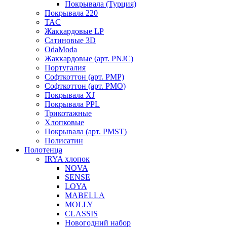
Покрывала (Турция)
Покрывала 220
TAC
Жаккардовые LP
Сатиновые 3D
OdaModa
Жаккардовые (арт. PNJC)
Португалия
Софткоттон (арт. PMP)
Софткоттон (арт. PMO)
Покрывала XJ
Покрывала PPL
Трикотажные
Хлопковые
Покрывала (арт. PMST)
Полисатин
Полотенца
IRYA хлопок
NOVA
SENSE
LOYA
MABELLA
MOLLY
CLASSIS
Новогодний набор