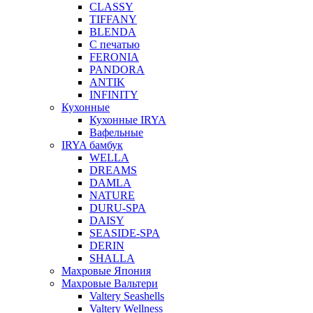
CLASSY
TIFFANY
BLENDA
С печатью
FERONIA
PANDORA
ANTIK
INFINITY
Кухонные
Кухонные IRYA
Вафельные
IRYA бамбук
WELLA
DREAMS
DAMLA
NATURE
DURU-SPA
DAISY
SEASIDE-SPA
DERIN
SHALLA
Махровые Япония
Махровые Вальтери
Valtery Seashells
Valtery Wellness