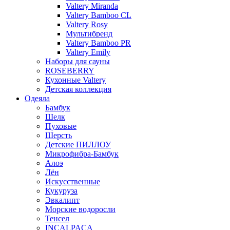
Valtery Miranda
Valtery Bamboo CL
Valtery Rosy
Мультибренд
Valtery Bamboo PR
Valtery Emily
Наборы для сауны
ROSEBERRY
Кухонные Valtery
Детская коллекция
Одеяла
Бамбук
Шелк
Пуховые
Шерсть
Детские ПИЛЛОУ
Микрофибра-Бамбук
Алоэ
Лён
Искусственные
Кукуруза
Эвкалипт
Морские водоросли
Тенсел
INCALPACA