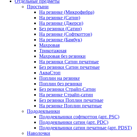
Отдельные предметы
Простыни
На резинке (Микрофибра)
На резинке (Сатин)
На резинке (Джерси)
Без резинки (Сатин)
На резинке (Софткоттон)
На резинке (Бамбук)
Махровая
Трикотажная
Махровая без резинки
На резинки Сатин печатные
Без резинки Сатин печатные
АкваСтоп
Поплин на резинке
Поплин без резинки
Без резинки Страйп-Сатин
На резинке Страйп-сатин
Без резинки Поплин печатные
На резинке Поплин печатные
Пододеяльники
Пододеяльники софткоттон (арт. PSC)
Пододеяльники сатин (арт. PDC)
Пододеяльники сатин печатные (арт. PDST)
Наволочки