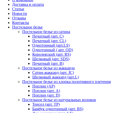
Доставка и оплата
Статьи
Новости
Отзывы
Контакты
Постельное белье
Постельное белье из сатина
Печатный (арт. С)
Печатный (арт. СL)
Однотонный (арт.LS)
Однотонный ( арт. OD)
Королевский (арт. RS)
Шелковый (арт. SDS)
Печатный (арт. В)
Постельное белье из жаккарда
Сатин-жаккард (арт. JC)
Шелковый жаккард (арт.L)
Постельное белье из хлопка полотняного плетения
Поплин (AP)
Поплин (арт. А)
Поплин (арт. П)
Постельное белье из натуральных волокон
Тенсел (арт. ТР)
Бамбук однотонный (арт. BS)