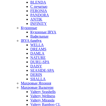
BLENDA
С печатью
FERONIA
PANDORA
ANTIK
INFINITY
Кухонные
Кухонные IRYA
Вафельные
IRYA бамбук
WELLA
DREAMS
DAMLA
NATURE
DURU-SPA
DAISY
SEASIDE-SPA
DERIN
SHALLA
Махровые Япония
Махровые Вальтери
Valtery Seashells
Valtery Wellness
Valtery Miranda
Valtery Bamboo CL