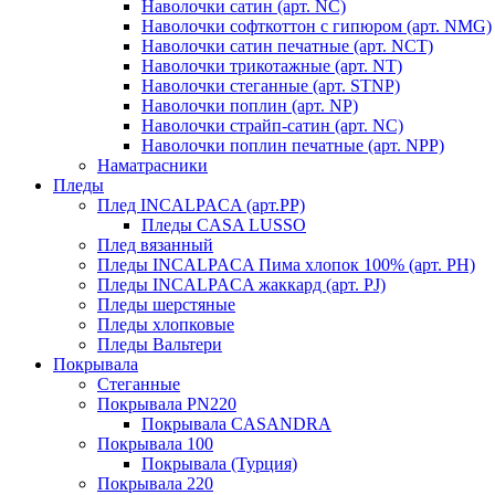
Наволочки сатин (арт. NC)
Наволочки софткоттон с гипюром (арт. NMG)
Наволочки сатин печатные (арт. NCT)
Наволочки трикотажные (арт. NT)
Наволочки стеганные (арт. STNP)
Наволочки поплин (арт. NP)
Наволочки страйп-сатин (арт. NC)
Наволочки поплин печатные (арт. NPP)
Наматрасники
Пледы
Плед INCALPACA (арт.PP)
Пледы CASA LUSSO
Плед вязанный
Пледы INCALPACA Пима хлопок 100% (арт. PH)
Пледы INCALPACA жаккард (арт. PJ)
Пледы шерстяные
Пледы хлопковые
Пледы Вальтери
Покрывала
Стеганные
Покрывала PN220
Покрывала CASANDRA
Покрывала 100
Покрывала (Турция)
Покрывала 220