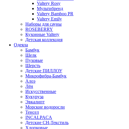
Valtery Rosy
Мультибренд
Valtery Bamboo PR
Valtery Emily
Наборы для сауны
ROSEBERRY
Кухонные Valtery
Детская коллекция
Одеяла
Бамбук
Шелк
Пуховые
Шерсть
Детские ПИЛЛОУ
Микрофибра-Бамбук
Алоэ
Лён
Искусственные
Кукуруза
Эвкалипт
Морские водоросли
Тенсел
INCALPACA
Детские СН-Текстиль
Хлопковые