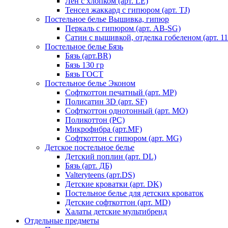
Лен с хлопком (арт. LE)
Тенсел жаккард с гипюром (арт. TJ)
Постельное белье Вышивка, гипюр
Перкаль с гипюром (арт. AB-SG)
Сатин с вышивкой, отделка гобеленом (арт. 11
Постельное белье Бязь
Бязь (арт.BR)
Бязь 130 гр
Бязь ГОСТ
Постельное белье Эконом
Софткоттон печатный (арт. MР)
Полисатин 3D (арт. SF)
Софткоттон однотонный (арт. MO)
Поликоттон (PC)
Микрофибра (арт.MF)
Софткоттон с гипюром (арт. MG)
Детское постельное белье
Детский поплин (арт. DL)
Бязь (арт. ДБ)
Valteryteens (арт.DS)
Детские кроватки (арт. DK)
Постельное белье для детских кроваток
Детские софткоттон (арт. MD)
Халаты детские мультибренд
Отдельные предметы