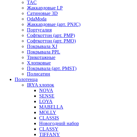
TAC
Жаккардовые LP
Сатиновые 3D
OdaModa
Жаккардовые (арт. PNJC)
Португалия
Софткоттон (арт. PMP)
Софткоттон (арт. PMO)
Покрывала XJ
Покрывала PPL
Трикотажные
Хлопковые
Покрывала (арт. PMST)
Полисатин
Полотенца
IRYA хлопок
NOVA
SENSE
LOYA
MABELLA
MOLLY
CLASSIS
Новогодний набор
CLASSY
TIFFANY