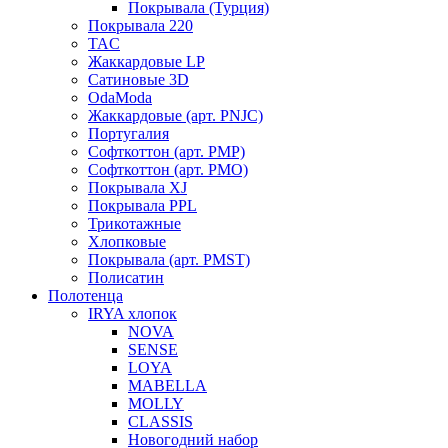
Покрывала (Турция)
Покрывала 220
TAC
Жаккардовые LP
Сатиновые 3D
OdaModa
Жаккардовые (арт. PNJC)
Португалия
Софткоттон (арт. PMP)
Софткоттон (арт. PMO)
Покрывала XJ
Покрывала PPL
Трикотажные
Хлопковые
Покрывала (арт. PMST)
Полисатин
Полотенца
IRYA хлопок
NOVA
SENSE
LOYA
MABELLA
MOLLY
CLASSIS
Новогодний набор