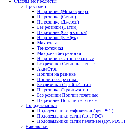
Отдельные предметы
Простыни
На резинке (Микрофибра)
На резинке (Сатин)
На резинке (Джерси)
Без резинки (Сатин)
На резинке (Софткоттон)
На резинке (Бамбук)
Махровая
Трикотажная
Махровая без резинки
На резинки Сатин печатные
Без резинки Сатин печатные
АкваСтоп
Поплин на резинке
Поплин без резинки
Без резинки Страйп-Сатин
На резинке Страйп-сатин
Без резинки Поплин печатные
На резинке Поплин печатные
Пододеяльники
Пододеяльники софткоттон (арт. PSC)
Пододеяльники сатин (арт. PDC)
Пододеяльники сатин печатные (арт. PDST)
Наволочки