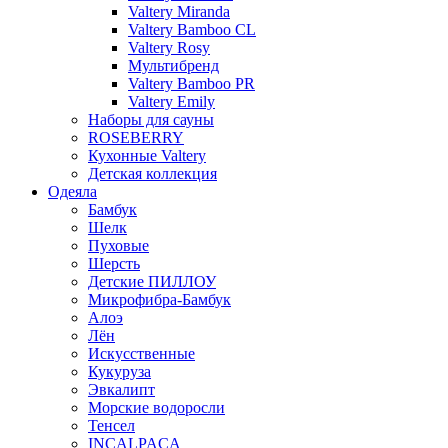
Valtery Miranda
Valtery Bamboo CL
Valtery Rosy
Мультибренд
Valtery Bamboo PR
Valtery Emily
Наборы для сауны
ROSEBERRY
Кухонные Valtery
Детская коллекция
Одеяла
Бамбук
Шелк
Пуховые
Шерсть
Детские ПИЛЛОУ
Микрофибра-Бамбук
Алоэ
Лён
Искусственные
Кукуруза
Эвкалипт
Морские водоросли
Тенсел
INCALPACA