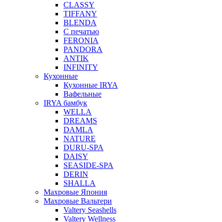
CLASSY
TIFFANY
BLENDA
С печатью
FERONIA
PANDORA
ANTIK
INFINITY
Кухонные
Кухонные IRYA
Вафельные
IRYA бамбук
WELLA
DREAMS
DAMLA
NATURE
DURU-SPA
DAISY
SEASIDE-SPA
DERIN
SHALLA
Махровые Япония
Махровые Вальтери
Valtery Seashells
Valtery Wellness