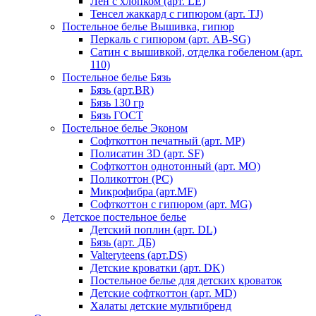
Лен с хлопком (арт. LE)
Тенсел жаккард с гипюром (арт. TJ)
Постельное белье Вышивка, гипюр
Перкаль с гипюром (арт. AB-SG)
Сатин с вышивкой, отделка гобеленом (арт.
110)
Постельное белье Бязь
Бязь (арт.BR)
Бязь 130 гр
Бязь ГОСТ
Постельное белье Эконом
Софткоттон печатный (арт. MР)
Полисатин 3D (арт. SF)
Софткоттон однотонный (арт. MO)
Поликоттон (PC)
Микрофибра (арт.MF)
Софткоттон с гипюром (арт. MG)
Детское постельное белье
Детский поплин (арт. DL)
Бязь (арт. ДБ)
Valteryteens (арт.DS)
Детские кроватки (арт. DK)
Постельное белье для детских кроваток
Детские софткоттон (арт. MD)
Халаты детские мультибренд