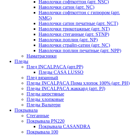
Наволочки софткоттон (арт. NSC)
Наволочки сатин (арт. NC)
Наволочки софткоттон с гипюром (арт.
NMG)
Наволочки сатин печатные (арт. NCT)
Наволочки трикотажные (арт. NT)
Наволочки стеганные (арт. STNP)
Наволочки поплин (арт. NP)
Наволочки страйп-сатин (арт. NC)
Наволочки поплин печатные (арт. NPP)
Наматрасники
Пледы
Плед INCALPACA (арт.PP)
Пледы CASA LUSSO
Плед вязанный
Пледы INCALPACA Пима хлопок 100% (арт. PH)
Пледы INCALPACA жаккард (арт. PJ)
Пледы шерстяные
Пледы хлопковые
Пледы Вальтери
Покрывала
Стеганные
Покрывала PN220
Покрывала CASANDRA
Покрывала 100