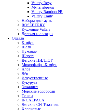
Valtery Rosy
Мультибренд
Valtery Bamboo PR
Valtery Emily
Наборы для сауны
ROSEBERRY
Кухонные Valtery
Детская коллекция
Одеяла
Бамбук
Шелк
Пуховые
Шерсть
Детские ПИЛЛОУ
Микрофибра-Бамбук
Алоэ
Лён
Искусственные
Кукуруза
Эвкалипт
Морские водоросли
Тенсел
INCALPACA
Детские СН-Текстиль
Хлопковые