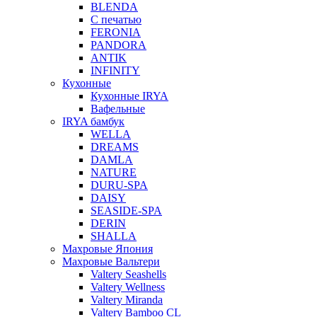
BLENDA
С печатью
FERONIA
PANDORA
ANTIK
INFINITY
Кухонные
Кухонные IRYA
Вафельные
IRYA бамбук
WELLA
DREAMS
DAMLA
NATURE
DURU-SPA
DAISY
SEASIDE-SPA
DERIN
SHALLA
Махровые Япония
Махровые Вальтери
Valtery Seashells
Valtery Wellness
Valtery Miranda
Valtery Bamboo CL