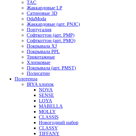
TAC
Жаккардовые LP
Сатиновые 3D
OdaModa
Жаккардовые (арт. PNJC)
Португалия
Софткоттон (арт. PMP)
Софткоттон (арт. PMO)
Покрывала XJ
Покрывала PPL
Трикотажные
Хлопковые
Покрывала (арт. PMST)
Полисатин
Полотенца
IRYA хлопок
NOVA
SENSE
LOYA
MABELLA
MOLLY
CLASSIS
Новогодний набор
CLASSY
TIFFANY