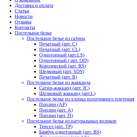
Доставка и оплата
Статьи
Новости
Отзывы
Контакты
Постельное белье
Постельное белье из сатина
Печатный (арт. С)
Печатный (арт. СL)
Однотонный (арт.LS)
Однотонный ( арт. OD)
Королевский (арт. RS)
Шелковый (арт. SDS)
Печатный (арт. В)
Постельное белье из жаккарда
Сатин-жаккард (арт. JC)
Шелковый жаккард (арт.L)
Постельное белье из хлопка полотняного плетения
Поплин (AP)
Поплин (арт. А)
Поплин (арт. П)
Постельное белье из натуральных волокон
Тенсел (арт. ТР)
Бамбук однотонный (арт. BS)