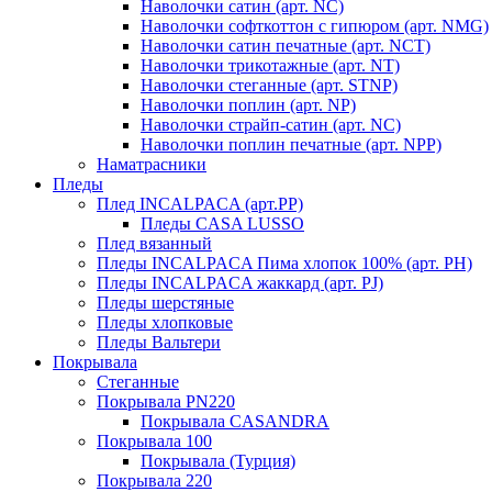
Наволочки сатин (арт. NC)
Наволочки софткоттон с гипюром (арт. NMG)
Наволочки сатин печатные (арт. NCT)
Наволочки трикотажные (арт. NT)
Наволочки стеганные (арт. STNP)
Наволочки поплин (арт. NP)
Наволочки страйп-сатин (арт. NC)
Наволочки поплин печатные (арт. NPP)
Наматрасники
Пледы
Плед INCALPACA (арт.PP)
Пледы CASA LUSSO
Плед вязанный
Пледы INCALPACA Пима хлопок 100% (арт. PH)
Пледы INCALPACA жаккард (арт. PJ)
Пледы шерстяные
Пледы хлопковые
Пледы Вальтери
Покрывала
Стеганные
Покрывала PN220
Покрывала CASANDRA
Покрывала 100
Покрывала (Турция)
Покрывала 220