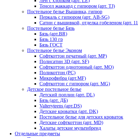
Лен с хлопком (арт. LE)
Тенсел жаккард с гипюром (арт. TJ)
Постельное белье Вышивка, гипюр
Перкаль с гипюром (арт. AB-SG)
Сатин с вышивкой, отделка гобеленом (арт. 11
Постельное белье Бязь
Бязь (арт.BR)
Бязь 130 гр
Бязь ГОСТ
Постельное белье Эконом
Софткоттон печатный (арт. MР)
Полисатин 3D (арт. SF)
Софткоттон однотонный (арт. MO)
Поликоттон (PC)
Микрофибра (арт.MF)
Софткоттон с гипюром (арт. MG)
Детское постельное белье
Детский поплин (арт. DL)
Бязь (арт. ДБ)
Valteryteens (арт.DS)
Детские кроватки (арт. DK)
Постельное белье для детских кроваток
Детские софткоттон (арт. MD)
Халаты детские мультибренд
Отдельные предметы