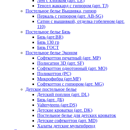
Лен с хлопком (арт. LE)
Тенсел жаккард с гипюром (арт. TJ)
Постельное белье Вышивка, гипюр
Перкаль с гипюром (арт. AB-SG)
Сатин с вышивкой, отделка гобеленом (арт.
110)
Постельное белье Бязь
Бязь (арт.BR)
Бязь 130 гр
Бязь ГОСТ
Постельное белье Эконом
Софткоттон печатный (арт. MР)
Полисатин 3D (арт. SF)
Софткоттон однотонный (арт. MO)
Поликоттон (PC)
Микрофибра (арт.MF)
Софткоттон с гипюром (арт. MG)
Детское постельное белье
Детский поплин (арт. DL)
Бязь (арт. ДБ)
Valteryteens (арт.DS)
Детские кроватки (арт. DK)
Постельное белье для детских кроваток
Детские софткоттон (арт. MD)
Халаты детские мультибренд