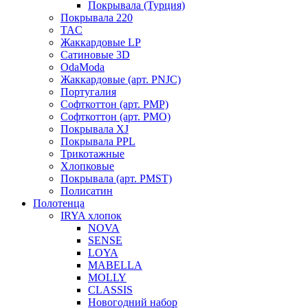
Покрывала (Турция)
Покрывала 220
TAC
Жаккардовые LP
Сатиновые 3D
OdaModa
Жаккардовые (арт. PNJC)
Португалия
Софткоттон (арт. PMP)
Софткоттон (арт. PMO)
Покрывала XJ
Покрывала PPL
Трикотажные
Хлопковые
Покрывала (арт. PMST)
Полисатин
Полотенца
IRYA хлопок
NOVA
SENSE
LOYA
MABELLA
MOLLY
CLASSIS
Новогодний набор