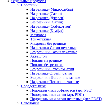
Отдельные предметы
Простыни
На резинке (Микрофибра)
На резинке (Сатин)
На резинке (Джерси)
Без резинки (Сатин)
На резинке (Софткоттон)
На резинке (Бамбук)
Махровая
Трикотажная
Махровая без резинки
На резинки Сатин печатные
Без резинки Сатин печатные
АкваСтоп
Поплин на резинке
Поплин без резинки
Без резинки Страйп-Сатин
На резинке Страйп-сатин
Без резинки Поплин печатные
На резинке Поплин печатные
Пододеяльники
Пододеяльники софткоттон (арт. PSC)
Пододеяльники сатин (арт. PDC)
Пододеяльники сатин печатные (арт. PDST)
Наволочки