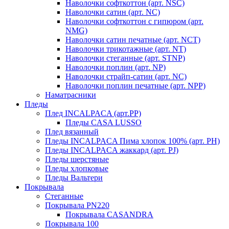
Наволочки софткоттон (арт. NSC)
Наволочки сатин (арт. NC)
Наволочки софткоттон с гипюром (арт.
NMG)
Наволочки сатин печатные (арт. NCT)
Наволочки трикотажные (арт. NT)
Наволочки стеганные (арт. STNP)
Наволочки поплин (арт. NP)
Наволочки страйп-сатин (арт. NC)
Наволочки поплин печатные (арт. NPP)
Наматрасники
Пледы
Плед INCALPACA (арт.PP)
Пледы CASA LUSSO
Плед вязанный
Пледы INCALPACA Пима хлопок 100% (арт. PH)
Пледы INCALPACA жаккард (арт. PJ)
Пледы шерстяные
Пледы хлопковые
Пледы Вальтери
Покрывала
Стеганные
Покрывала PN220
Покрывала CASANDRA
Покрывала 100