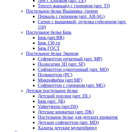
Лен с хлопком (арт. LE)
Тенсел жаккард с гипюром (арт. TJ)
Постельное белье Вышивка, гипюр
Перкаль с гипюром (арт. AB-SG)
Сатин с вышивкой, отделка гобеленом (арт.
110)
Постельное белье Бязь
Бязь (арт.BR)
Бязь 130 гр
Бязь ГОСТ
Постельное белье Эконом
Софткоттон печатный (арт. MР)
Полисатин 3D (арт. SF)
Софткоттон однотонный (арт. MO)
Поликоттон (PC)
Микрофибра (арт.MF)
Софткоттон с гипюром (арт. MG)
Детское постельное белье
Детский поплин (арт. DL)
Бязь (арт. ДБ)
Valteryteens (арт.DS)
Детские кроватки (арт. DK)
Постельное белье для детских кроваток
Детские софткоттон (арт. MD)
Халаты детские мультибренд