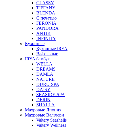
CLASSY
TIFFANY
BLENDA
С печатью
FERONIA
PANDORA
ANTIK
INFINITY
Кухонные
Кухонные IRYA
Вафельные
IRYA бамбук
WELLA
DREAMS
DAMLA
NATURE
DURU-SPA
DAISY
SEASIDE-SPA
DERIN
SHALLA
Махровые Япония
Махровые Вальтери
Valtery Seashells
Valtery Wellness