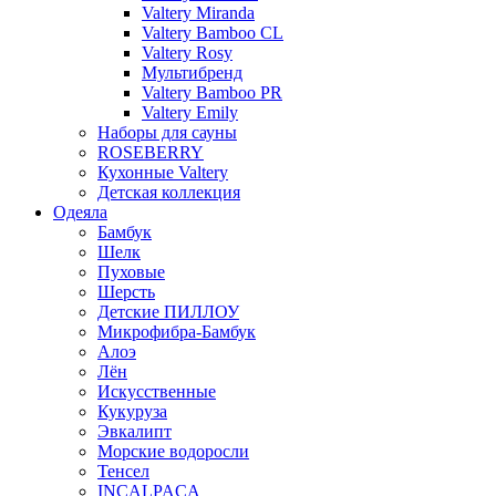
Valtery Miranda
Valtery Bamboo CL
Valtery Rosy
Мультибренд
Valtery Bamboo PR
Valtery Emily
Наборы для сауны
ROSEBERRY
Кухонные Valtery
Детская коллекция
Одеяла
Бамбук
Шелк
Пуховые
Шерсть
Детские ПИЛЛОУ
Микрофибра-Бамбук
Алоэ
Лён
Искусственные
Кукуруза
Эвкалипт
Морские водоросли
Тенсел
INCALPACA