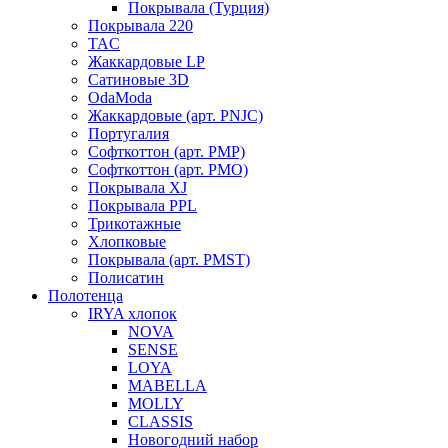
Покрывала (Турция)
Покрывала 220
TAC
Жаккардовые LP
Сатиновые 3D
OdaModa
Жаккардовые (арт. PNJC)
Португалия
Софткоттон (арт. PMP)
Софткоттон (арт. PMO)
Покрывала XJ
Покрывала PPL
Трикотажные
Хлопковые
Покрывала (арт. PMST)
Полисатин
Полотенца
IRYA хлопок
NOVA
SENSE
LOYA
MABELLA
MOLLY
CLASSIS
Новогодний набор