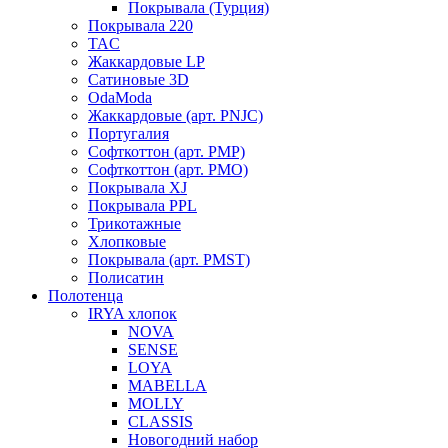
Покрывала (Турция)
Покрывала 220
TAC
Жаккардовые LP
Сатиновые 3D
OdaModa
Жаккардовые (арт. PNJC)
Португалия
Софткоттон (арт. PMP)
Софткоттон (арт. PMO)
Покрывала XJ
Покрывала PPL
Трикотажные
Хлопковые
Покрывала (арт. PMST)
Полисатин
Полотенца
IRYA хлопок
NOVA
SENSE
LOYA
MABELLA
MOLLY
CLASSIS
Новогодний набор