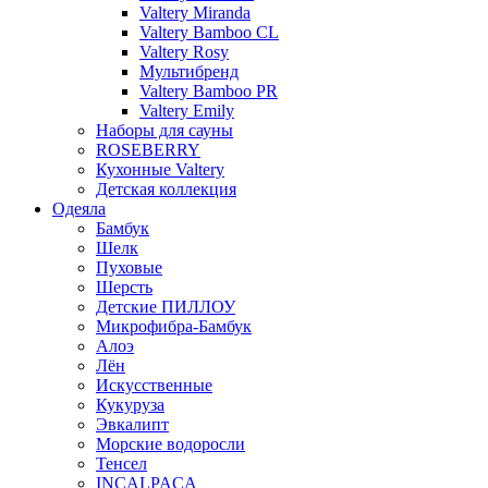
Valtery Miranda
Valtery Bamboo CL
Valtery Rosy
Мультибренд
Valtery Bamboo PR
Valtery Emily
Наборы для сауны
ROSEBERRY
Кухонные Valtery
Детская коллекция
Одеяла
Бамбук
Шелк
Пуховые
Шерсть
Детские ПИЛЛОУ
Микрофибра-Бамбук
Алоэ
Лён
Искусственные
Кукуруза
Эвкалипт
Морские водоросли
Тенсел
INCALPACA