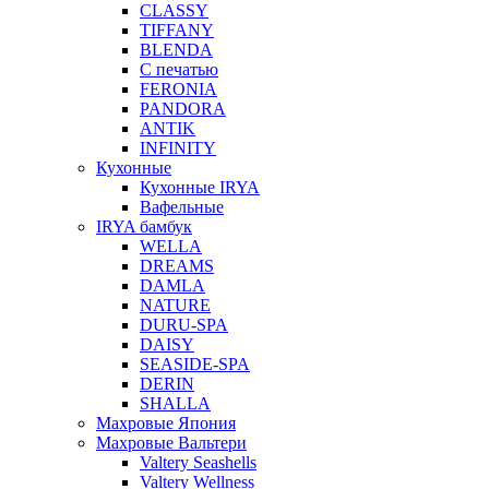
CLASSY
TIFFANY
BLENDA
С печатью
FERONIA
PANDORA
ANTIK
INFINITY
Кухонные
Кухонные IRYA
Вафельные
IRYA бамбук
WELLA
DREAMS
DAMLA
NATURE
DURU-SPA
DAISY
SEASIDE-SPA
DERIN
SHALLA
Махровые Япония
Махровые Вальтери
Valtery Seashells
Valtery Wellness