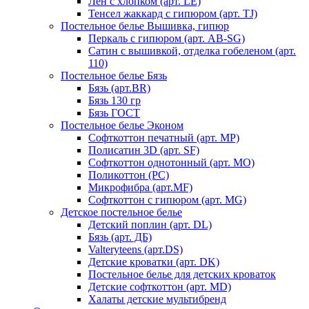
Лен с хлопком (арт. LE)
Тенсел жаккард с гипюром (арт. TJ)
Постельное белье Вышивка, гипюр
Перкаль с гипюром (арт. AB-SG)
Сатин с вышивкой, отделка гобеленом (арт.
110)
Постельное белье Бязь
Бязь (арт.BR)
Бязь 130 гр
Бязь ГОСТ
Постельное белье Эконом
Софткоттон печатный (арт. MР)
Полисатин 3D (арт. SF)
Софткоттон однотонный (арт. MO)
Поликоттон (PC)
Микрофибра (арт.MF)
Софткоттон с гипюром (арт. MG)
Детское постельное белье
Детский поплин (арт. DL)
Бязь (арт. ДБ)
Valteryteens (арт.DS)
Детские кроватки (арт. DK)
Постельное белье для детских кроваток
Детские софткоттон (арт. MD)
Халаты детские мультибренд