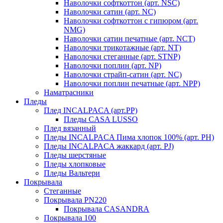
Наволочки софткоттон (арт. NSC)
Наволочки сатин (арт. NC)
Наволочки софткоттон с гипюром (арт.
NMG)
Наволочки сатин печатные (арт. NCT)
Наволочки трикотажные (арт. NT)
Наволочки стеганные (арт. STNP)
Наволочки поплин (арт. NP)
Наволочки страйп-сатин (арт. NC)
Наволочки поплин печатные (арт. NPP)
Наматрасники
Пледы
Плед INCALPACA (арт.PP)
Пледы CASA LUSSO
Плед вязанный
Пледы INCALPACA Пима хлопок 100% (арт. PH)
Пледы INCALPACA жаккард (арт. PJ)
Пледы шерстяные
Пледы хлопковые
Пледы Вальтери
Покрывала
Стеганные
Покрывала PN220
Покрывала CASANDRA
Покрывала 100