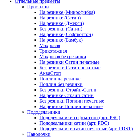
Отдельные предметы
Простыни
На резинке (Микрофибра)
На резинке (Сатин)
На резинке (Джерси)
Без резинки (Сатин)
На резинке (Софткоттон)
На резинке (Бамбук)
Махровая
Трикотажная
Махровая без резинки
На резинки Сатин печатные
Без резинки Сатин печатные
АкваСтоп
Поплин на резинке
Поплин без резинки
Без резинки Страйп-Сатин
На резинке Страйп-сатин
Без резинки Поплин печатные
На резинке Поплин печатные
Пододеяльники
Пододеяльники софткоттон (арт. PSC)
Пододеяльники сатин (арт. PDC)
Пододеяльники сатин печатные (арт. PDST)
Наволочки