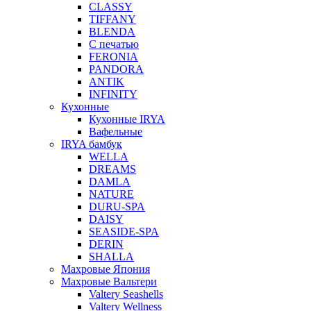
CLASSY
TIFFANY
BLENDA
С печатью
FERONIA
PANDORA
ANTIK
INFINITY
Кухонные
Кухонные IRYA
Вафельные
IRYA бамбук
WELLA
DREAMS
DAMLA
NATURE
DURU-SPA
DAISY
SEASIDE-SPA
DERIN
SHALLA
Махровые Япония
Махровые Вальтери
Valtery Seashells
Valtery Wellness