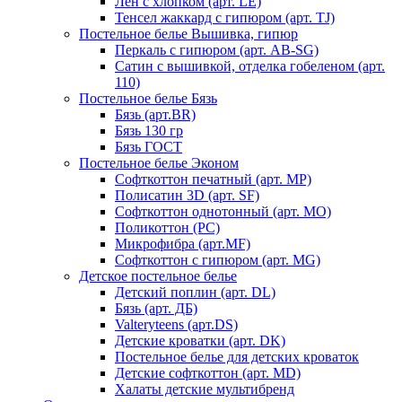
Лен с хлопком (арт. LE)
Тенсел жаккард с гипюром (арт. TJ)
Постельное белье Вышивка, гипюр
Перкаль с гипюром (арт. AB-SG)
Сатин с вышивкой, отделка гобеленом (арт.
110)
Постельное белье Бязь
Бязь (арт.BR)
Бязь 130 гр
Бязь ГОСТ
Постельное белье Эконом
Софткоттон печатный (арт. MР)
Полисатин 3D (арт. SF)
Софткоттон однотонный (арт. MO)
Поликоттон (PC)
Микрофибра (арт.MF)
Софткоттон с гипюром (арт. MG)
Детское постельное белье
Детский поплин (арт. DL)
Бязь (арт. ДБ)
Valteryteens (арт.DS)
Детские кроватки (арт. DK)
Постельное белье для детских кроваток
Детские софткоттон (арт. MD)
Халаты детские мультибренд