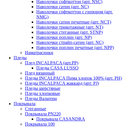
Наволочки софткоттон (арт. NSC)
Наволочки сатин (арт. NC)
Наволочки софткоттон с гипюром (арт.
NMG)
Наволочки сатин печатные (арт. NCT)
Наволочки трикотажные (арт. NT)
Наволочки стеганные (арт. STNP)
Наволочки поплин (арт. NP)
Наволочки страйп-сатин (арт. NC)
Наволочки поплин печатные (арт. NPP)
Наматрасники
Пледы
Плед INCALPACA (арт.PP)
Пледы CASA LUSSO
Плед вязанный
Пледы INCALPACA Пима хлопок 100% (арт. PH)
Пледы INCALPACA жаккард (арт. PJ)
Пледы шерстяные
Пледы хлопковые
Пледы Вальтери
Покрывала
Стеганные
Покрывала PN220
Покрывала CASANDRA
Покрывала 100