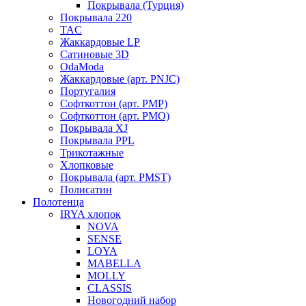
Покрывала (Турция)
Покрывала 220
TAC
Жаккардовые LP
Сатиновые 3D
OdaModa
Жаккардовые (арт. PNJC)
Португалия
Софткоттон (арт. PMP)
Софткоттон (арт. PMO)
Покрывала XJ
Покрывала PPL
Трикотажные
Хлопковые
Покрывала (арт. PMST)
Полисатин
Полотенца
IRYA хлопок
NOVA
SENSE
LOYA
MABELLA
MOLLY
CLASSIS
Новогодний набор