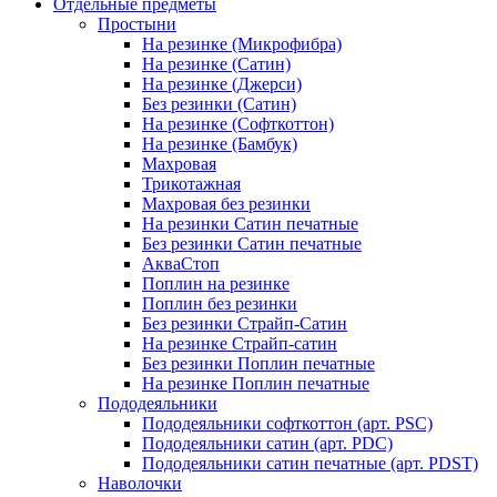
Отдельные предметы
Простыни
На резинке (Микрофибра)
На резинке (Сатин)
На резинке (Джерси)
Без резинки (Сатин)
На резинке (Софткоттон)
На резинке (Бамбук)
Махровая
Трикотажная
Махровая без резинки
На резинки Сатин печатные
Без резинки Сатин печатные
АкваСтоп
Поплин на резинке
Поплин без резинки
Без резинки Страйп-Сатин
На резинке Страйп-сатин
Без резинки Поплин печатные
На резинке Поплин печатные
Пододеяльники
Пододеяльники софткоттон (арт. PSC)
Пододеяльники сатин (арт. PDC)
Пододеяльники сатин печатные (арт. PDST)
Наволочки