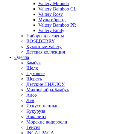
Valtery Miranda
Valtery Bamboo CL
Valtery Rosy
Мультибренд
Valtery Bamboo PR
Valtery Emily
Наборы для сауны
ROSEBERRY
Кухонные Valtery
Детская коллекция
Одеяла
Бамбук
Шелк
Пуховые
Шерсть
Детские ПИЛЛОУ
Микрофибра-Бамбук
Алоэ
Лён
Искусственные
Кукуруза
Эвкалипт
Морские водоросли
Тенсел
INCALPACA