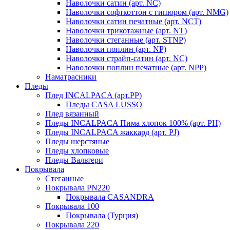
Наволочки сатин (арт. NC)
Наволочки софткоттон с гипюром (арт. NMG)
Наволочки сатин печатные (арт. NCT)
Наволочки трикотажные (арт. NT)
Наволочки стеганные (арт. STNP)
Наволочки поплин (арт. NP)
Наволочки страйп-сатин (арт. NC)
Наволочки поплин печатные (арт. NPP)
Наматрасники
Пледы
Плед INCALPACA (арт.PP)
Пледы CASA LUSSO
Плед вязанный
Пледы INCALPACA Пима хлопок 100% (арт. PH)
Пледы INCALPACA жаккард (арт. PJ)
Пледы шерстяные
Пледы хлопковые
Пледы Вальтери
Покрывала
Стеганные
Покрывала PN220
Покрывала CASANDRA
Покрывала 100
Покрывала (Турция)
Покрывала 220