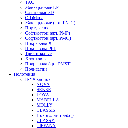
TAC
Жаккардовые LP
Сатиновые 3D
OdaModa
Жаккардовые (арт. PNJC)
Португалия
Софткоттон (арт. PMP)
Софткоттон (арт. PMO)
Покрывала XJ
Покрывала PPL
Трикотажные
Хлопковые
Покрывала (арт. PMST)
Полисатин
Полотенца
IRYA хлопок
NOVA
SENSE
LOYA
MABELLA
MOLLY
CLASSIS
Новогодний набор
CLASSY
TIFFANY