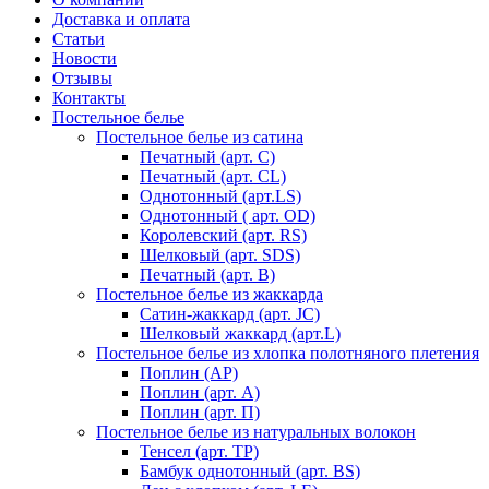
Доставка и оплата
Статьи
Новости
Отзывы
Контакты
Постельное белье
Постельное белье из сатина
Печатный (арт. С)
Печатный (арт. СL)
Однотонный (арт.LS)
Однотонный ( арт. OD)
Королевский (арт. RS)
Шелковый (арт. SDS)
Печатный (арт. В)
Постельное белье из жаккарда
Сатин-жаккард (арт. JC)
Шелковый жаккард (арт.L)
Постельное белье из хлопка полотняного плетения
Поплин (AP)
Поплин (арт. А)
Поплин (арт. П)
Постельное белье из натуральных волокон
Тенсел (арт. ТР)
Бамбук однотонный (арт. BS)