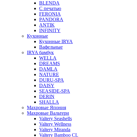
BLENDA
С печатью
FERONIA
PANDORA
ANTIK
INFINITY
Кухонные
Кухонные IRYA
Вафельные
IRYA бамбук
WELLA
DREAMS
DAMLA
NATURE
DURU-SPA
DAISY
SEASIDE-SPA
DERIN
SHALLA
Махровые Япония
Махровые Вальтери
Valtery Seashells
Valtery Wellness
Valtery Miranda
Valtery Bamboo CL