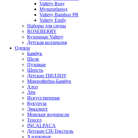
Valtery Rosy
Мультибренд
Valtery Bamboo PR
Valtery Emily
Наборы для сауны
ROSEBERRY
Кухонные Valtery
Детская коллекция
Одеяла
Бамбук
Шелк
Пуховые
Шерсть
Детские ПИЛЛОУ
Микрофибра-Бамбук
Алоэ
Лён
Искусственные
Кукуруза
Эвкалипт
Морские водоросли
Тенсел
INCALPACA
Детские СН-Текстиль
Хлопковые