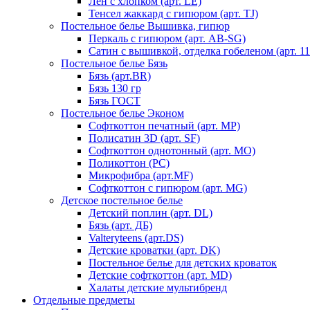
Лен с хлопком (арт. LE)
Тенсел жаккард с гипюром (арт. TJ)
Постельное белье Вышивка, гипюр
Перкаль с гипюром (арт. AB-SG)
Сатин с вышивкой, отделка гобеленом (арт. 11
Постельное белье Бязь
Бязь (арт.BR)
Бязь 130 гр
Бязь ГОСТ
Постельное белье Эконом
Софткоттон печатный (арт. MР)
Полисатин 3D (арт. SF)
Софткоттон однотонный (арт. MO)
Поликоттон (PC)
Микрофибра (арт.MF)
Софткоттон с гипюром (арт. MG)
Детское постельное белье
Детский поплин (арт. DL)
Бязь (арт. ДБ)
Valteryteens (арт.DS)
Детские кроватки (арт. DK)
Постельное белье для детских кроваток
Детские софткоттон (арт. MD)
Халаты детские мультибренд
Отдельные предметы