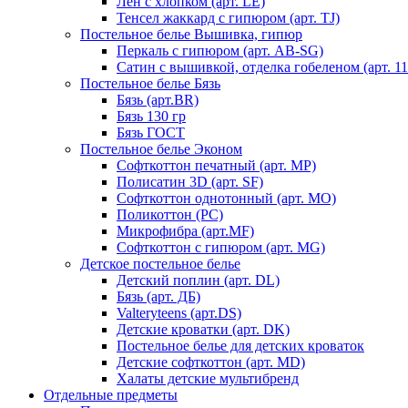
Лен с хлопком (арт. LE)
Тенсел жаккард с гипюром (арт. TJ)
Постельное белье Вышивка, гипюр
Перкаль с гипюром (арт. AB-SG)
Сатин с вышивкой, отделка гобеленом (арт. 11
Постельное белье Бязь
Бязь (арт.BR)
Бязь 130 гр
Бязь ГОСТ
Постельное белье Эконом
Софткоттон печатный (арт. MР)
Полисатин 3D (арт. SF)
Софткоттон однотонный (арт. MO)
Поликоттон (PC)
Микрофибра (арт.MF)
Софткоттон с гипюром (арт. MG)
Детское постельное белье
Детский поплин (арт. DL)
Бязь (арт. ДБ)
Valteryteens (арт.DS)
Детские кроватки (арт. DK)
Постельное белье для детских кроваток
Детские софткоттон (арт. MD)
Халаты детские мультибренд
Отдельные предметы