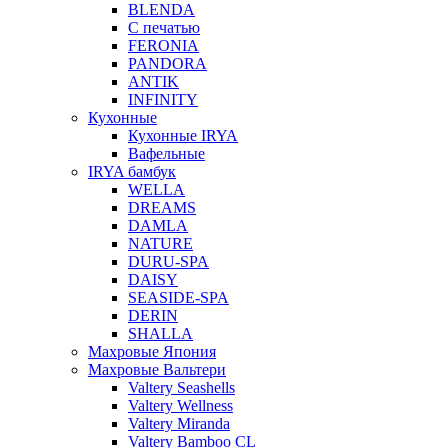
BLENDA
С печатью
FERONIA
PANDORA
ANTIK
INFINITY
Кухонные
Кухонные IRYA
Вафельные
IRYA бамбук
WELLA
DREAMS
DAMLA
NATURE
DURU-SPA
DAISY
SEASIDE-SPA
DERIN
SHALLA
Махровые Япония
Махровые Вальтери
Valtery Seashells
Valtery Wellness
Valtery Miranda
Valtery Bamboo CL