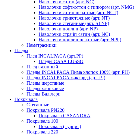
Наволочки сатин (арт. NC)
Наволочки софткоттон с гипюром (арт. NMG)
Наволочки сатин печатные (арт. NCT)
Наволочки трикотажные (арт. NT)
Наволочки стеганные (арт. STNP)
Наволочки поплин (арт. NP)
Наволочки страйп-сатин (арт. NC)
Наволочки поплин печатные (арт. NPP)
Наматрасники
Пледы
Плед INCALPACA (арт.PP)
Пледы CASA LUSSO
Плед вязанный
Пледы INCALPACA Пима хлопок 100% (арт. PH)
Пледы INCALPACA жаккард (арт. PJ)
Пледы шерстяные
Пледы хлопковые
Пледы Вальтери
Покрывала
Стеганные
Покрывала PN220
Покрывала CASANDRA
Покрывала 100
Покрывала (Турция)
Покрывала 220