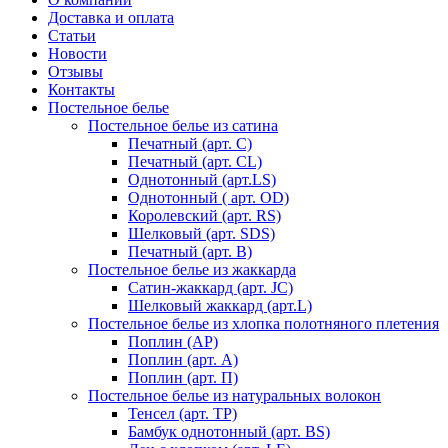
Доставка и оплата
Статьи
Новости
Отзывы
Контакты
Постельное белье
Постельное белье из сатина
Печатный (арт. С)
Печатный (арт. СL)
Однотонный (арт.LS)
Однотонный ( арт. OD)
Королевский (арт. RS)
Шелковый (арт. SDS)
Печатный (арт. В)
Постельное белье из жаккарда
Сатин-жаккард (арт. JC)
Шелковый жаккард (арт.L)
Постельное белье из хлопка полотняного плетения
Поплин (AP)
Поплин (арт. А)
Поплин (арт. П)
Постельное белье из натуральных волокон
Тенсел (арт. ТР)
Бамбук однотонный (арт. BS)