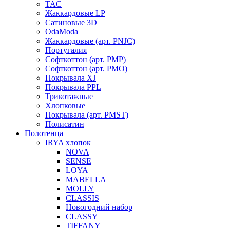
TAC
Жаккардовые LP
Сатиновые 3D
OdaModa
Жаккардовые (арт. PNJC)
Португалия
Софткоттон (арт. PMP)
Софткоттон (арт. PMO)
Покрывала XJ
Покрывала PPL
Трикотажные
Хлопковые
Покрывала (арт. PMST)
Полисатин
Полотенца
IRYA хлопок
NOVA
SENSE
LOYA
MABELLA
MOLLY
CLASSIS
Новогодний набор
CLASSY
TIFFANY