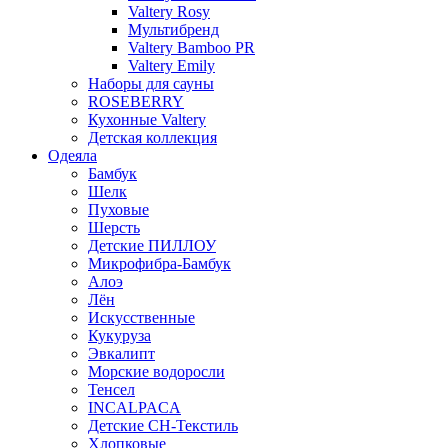
Valtery Rosy
Мультибренд
Valtery Bamboo PR
Valtery Emily
Наборы для сауны
ROSEBERRY
Кухонные Valtery
Детская коллекция
Одеяла
Бамбук
Шелк
Пуховые
Шерсть
Детские ПИЛЛОУ
Микрофибра-Бамбук
Алоэ
Лён
Искусственные
Кукуруза
Эвкалипт
Морские водоросли
Тенсел
INCALPACA
Детские СН-Текстиль
Хлопковые