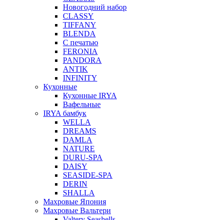
Новогодний набор
CLASSY
TIFFANY
BLENDA
С печатью
FERONIA
PANDORA
ANTIK
INFINITY
Кухонные
Кухонные IRYA
Вафельные
IRYA бамбук
WELLA
DREAMS
DAMLA
NATURE
DURU-SPA
DAISY
SEASIDE-SPA
DERIN
SHALLA
Махровые Япония
Махровые Вальтери
Valtery Seashells