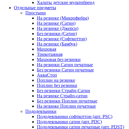
Халаты детские мультибренд
Отдельные предметы
Простыни
На резинке (Микрофибра)
На резинке (Сатин)
На резинке (Джерси)
Без резинки (Сатин)
На резинке (Софткоттон)
На резинке (Бамбук)
Махровая
Трикотажная
Махровая без резинки
На резинки Сатин печатные
Без резинки Сатин печатные
АкваСтоп
Поплин на резинке
Поплин без резинки
Без резинки Страйп-Сатин
На резинке Страйп-сатин
Без резинки Поплин печатные
На резинке Поплин печатные
Пододеяльники
Пододеяльники софткоттон (арт. PSC)
Пододеяльники сатин (арт. PDC)
Пододеяльники сатин печатные (арт. PDST)