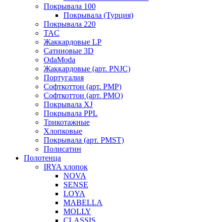
Покрывала 100
Покрывала (Турция)
Покрывала 220
TAC
Жаккардовые LP
Сатиновые 3D
OdaModa
Жаккардовые (арт. PNJC)
Португалия
Софткоттон (арт. PMP)
Софткоттон (арт. PMO)
Покрывала XJ
Покрывала PPL
Трикотажные
Хлопковые
Покрывала (арт. PMST)
Полисатин
Полотенца
IRYA хлопок
NOVA
SENSE
LOYA
MABELLA
MOLLY
CLASSIS