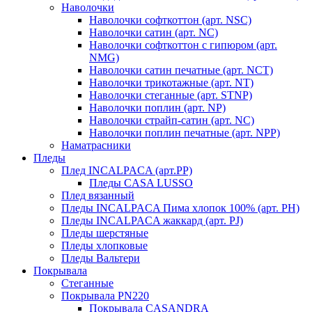
Наволочки
Наволочки софткоттон (арт. NSC)
Наволочки сатин (арт. NC)
Наволочки софткоттон с гипюром (арт.
NMG)
Наволочки сатин печатные (арт. NCT)
Наволочки трикотажные (арт. NT)
Наволочки стеганные (арт. STNP)
Наволочки поплин (арт. NP)
Наволочки страйп-сатин (арт. NC)
Наволочки поплин печатные (арт. NPP)
Наматрасники
Пледы
Плед INCALPACA (арт.PP)
Пледы CASA LUSSO
Плед вязанный
Пледы INCALPACA Пима хлопок 100% (арт. PH)
Пледы INCALPACA жаккард (арт. PJ)
Пледы шерстяные
Пледы хлопковые
Пледы Вальтери
Покрывала
Стеганные
Покрывала PN220
Покрывала CASANDRA