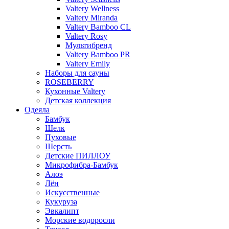
Valtery Wellness
Valtery Miranda
Valtery Bamboo CL
Valtery Rosy
Мультибренд
Valtery Bamboo PR
Valtery Emily
Наборы для сауны
ROSEBERRY
Кухонные Valtery
Детская коллекция
Одеяла
Бамбук
Шелк
Пуховые
Шерсть
Детские ПИЛЛОУ
Микрофибра-Бамбук
Алоэ
Лён
Искусственные
Кукуруза
Эвкалипт
Морские водоросли