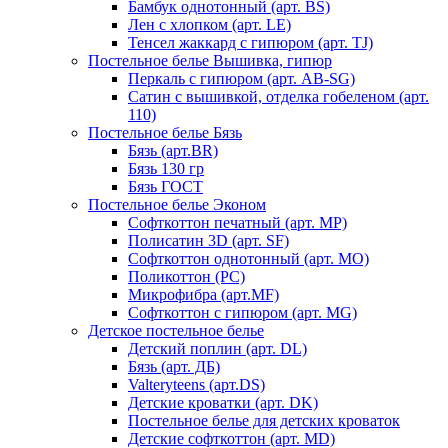
Бамбук однотонный (арт. BS)
Лен с хлопком (арт. LE)
Тенсел жаккард с гипюром (арт. TJ)
Постельное белье Вышивка, гипюр
Перкаль с гипюром (арт. AB-SG)
Сатин с вышивкой, отделка гобеленом (арт.
110)
Постельное белье Бязь
Бязь (арт.BR)
Бязь 130 гр
Бязь ГОСТ
Постельное белье Эконом
Софткоттон печатный (арт. MР)
Полисатин 3D (арт. SF)
Софткоттон однотонный (арт. MO)
Поликоттон (PC)
Микрофибра (арт.MF)
Софткоттон с гипюром (арт. MG)
Детское постельное белье
Детский поплин (арт. DL)
Бязь (арт. ДБ)
Valteryteens (арт.DS)
Детские кроватки (арт. DK)
Постельное белье для детских кроваток
Детские софткоттон (арт. MD)