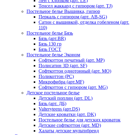
Лен с хлопком (арт. LE)
Тенсел жаккард с гипюром (арт. TJ)
Постельное белье Вышивка, гипюр
Перкаль с гипюром (арт. AB-SG)
Сатин с вышивкой, отделка гобеленом (арт.
110)
Постельное белье Бязь
Бязь (арт.BR)
Бязь 130 гр
Бязь ГОСТ
Постельное белье Эконом
Софткоттон печатный (арт. MР)
Полисатин 3D (арт. SF)
Софткоттон однотонный (арт. MO)
Поликоттон (PC)
Микрофибра (арт.MF)
Софткоттон с гипюром (арт. MG)
Детское постельное белье
Детский поплин (арт. DL)
Бязь (арт. ДБ)
Valteryteens (арт.DS)
Детские кроватки (арт. DK)
Постельное белье для детских кроваток
Детские софткоттон (арт. MD)
Халаты детские мультибренд