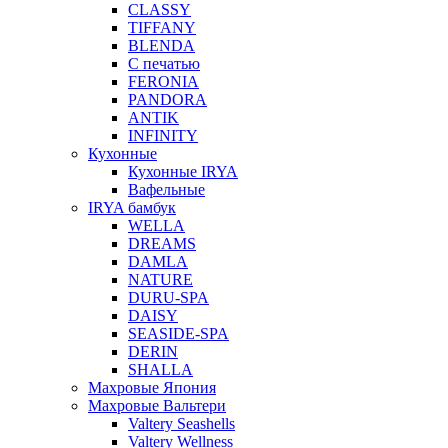
CLASSY
TIFFANY
BLENDA
С печатью
FERONIA
PANDORA
ANTIK
INFINITY
Кухонные
Кухонные IRYA
Вафельные
IRYA бамбук
WELLA
DREAMS
DAMLA
NATURE
DURU-SPA
DAISY
SEASIDE-SPA
DERIN
SHALLA
Махровые Япония
Махровые Вальтери
Valtery Seashells
Valtery Wellness