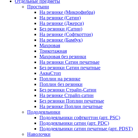
Отдельные предметы
Простыни
На резинке (Микрофибра)
На резинке (Сатин)
На резинке (Джерси)
Без резинки (Сатин)
На резинке (Софткоттон)
На резинке (Бамбук)
Махровая
Трикотажная
Махровая без резинки
На резинки Сатин печатные
Без резинки Сатин печатные
АкваСтоп
Поплин на резинке
Поплин без резинки
Без резинки Страйп-Сатин
На резинке Страйп-сатин
Без резинки Поплин печатные
На резинке Поплин печатные
Пододеяльники
Пододеяльники софткоттон (арт. PSC)
Пододеяльники сатин (арт. PDC)
Пододеяльники сатин печатные (арт. PDST)
Наволочки