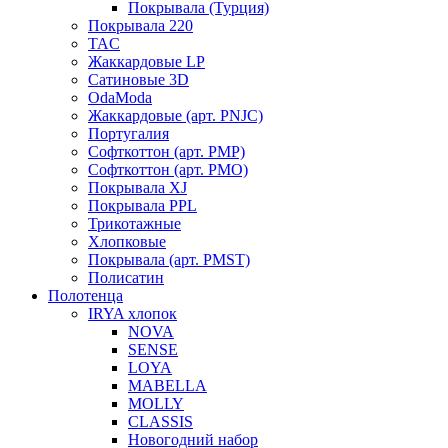
Покрывала (Турция)
Покрывала 220
TAC
Жаккардовые LP
Сатиновые 3D
OdaModa
Жаккардовые (арт. PNJC)
Португалия
Софткоттон (арт. PMP)
Софткоттон (арт. PMO)
Покрывала XJ
Покрывала PPL
Трикотажные
Хлопковые
Покрывала (арт. PMST)
Полисатин
Полотенца
IRYA хлопок
NOVA
SENSE
LOYA
MABELLA
MOLLY
CLASSIS
Новогодний набор