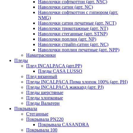
Наволочки софткоттон (арт. NSC)
Наволочки сатин (арт. NC)
Наволочки софткоттон с гипюром (арт.
NMG)
Наволочки сатин печатные (арт. NCT)
Наволочки трикотажные (арт. NT)
Наволочки стеганные (арт. STNP)
Наволочки поплин (арт. NP)
Наволочки страйп-сатин (арт. NC)
Наволочки поплин печатные (арт. NPP)
Наматрасники
Пледы
Плед INCALPACA (арт.PP)
Пледы CASA LUSSO
Плед вязанный
Пледы INCALPACA Пима хлопок 100% (арт. PH)
Пледы INCALPACA жаккард (арт. PJ)
Пледы шерстяные
Пледы хлопковые
Пледы Вальтери
Покрывала
Стеганные
Покрывала PN220
Покрывала CASANDRA
Покрывала 100