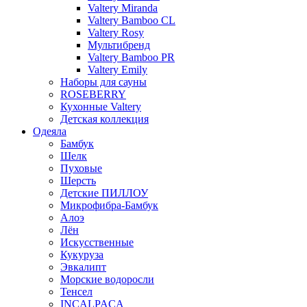
Valtery Miranda
Valtery Bamboo CL
Valtery Rosy
Мультибренд
Valtery Bamboo PR
Valtery Emily
Наборы для сауны
ROSEBERRY
Кухонные Valtery
Детская коллекция
Одеяла
Бамбук
Шелк
Пуховые
Шерсть
Детские ПИЛЛОУ
Микрофибра-Бамбук
Алоэ
Лён
Искусственные
Кукуруза
Эвкалипт
Морские водоросли
Тенсел
INCALPACA