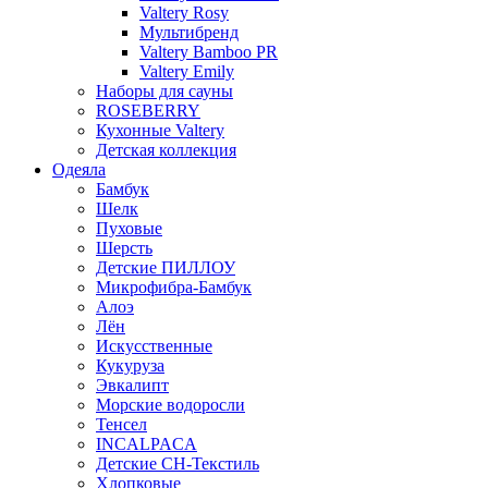
Valtery Rosy
Мультибренд
Valtery Bamboo PR
Valtery Emily
Наборы для сауны
ROSEBERRY
Кухонные Valtery
Детская коллекция
Одеяла
Бамбук
Шелк
Пуховые
Шерсть
Детские ПИЛЛОУ
Микрофибра-Бамбук
Алоэ
Лён
Искусственные
Кукуруза
Эвкалипт
Морские водоросли
Тенсел
INCALPACA
Детские СН-Текстиль
Хлопковые