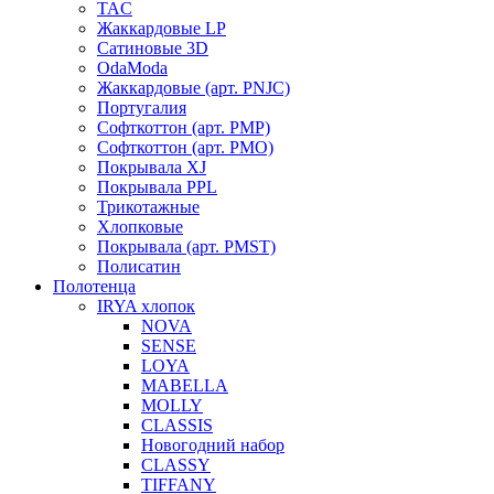
TAC
Жаккардовые LP
Сатиновые 3D
OdaModa
Жаккардовые (арт. PNJC)
Португалия
Софткоттон (арт. PMP)
Софткоттон (арт. PMO)
Покрывала XJ
Покрывала PPL
Трикотажные
Хлопковые
Покрывала (арт. PMST)
Полисатин
Полотенца
IRYA хлопок
NOVA
SENSE
LOYA
MABELLA
MOLLY
CLASSIS
Новогодний набор
CLASSY
TIFFANY