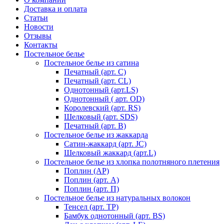
Доставка и оплата
Статьи
Новости
Отзывы
Контакты
Постельное белье
Постельное белье из сатина
Печатный (арт. С)
Печатный (арт. СL)
Однотонный (арт.LS)
Однотонный ( арт. OD)
Королевский (арт. RS)
Шелковый (арт. SDS)
Печатный (арт. В)
Постельное белье из жаккарда
Сатин-жаккард (арт. JC)
Шелковый жаккард (арт.L)
Постельное белье из хлопка полотняного плетения
Поплин (AP)
Поплин (арт. А)
Поплин (арт. П)
Постельное белье из натуральных волокон
Тенсел (арт. ТР)
Бамбук однотонный (арт. BS)