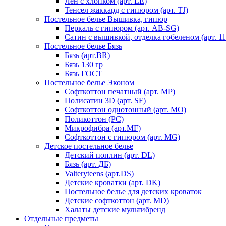
Лен с хлопком (арт. LE)
Тенсел жаккард с гипюром (арт. TJ)
Постельное белье Вышивка, гипюр
Перкаль с гипюром (арт. AB-SG)
Сатин с вышивкой, отделка гобеленом (арт. 11
Постельное белье Бязь
Бязь (арт.BR)
Бязь 130 гр
Бязь ГОСТ
Постельное белье Эконом
Софткоттон печатный (арт. MР)
Полисатин 3D (арт. SF)
Софткоттон однотонный (арт. MO)
Поликоттон (PC)
Микрофибра (арт.MF)
Софткоттон с гипюром (арт. MG)
Детское постельное белье
Детский поплин (арт. DL)
Бязь (арт. ДБ)
Valteryteens (арт.DS)
Детские кроватки (арт. DK)
Постельное белье для детских кроваток
Детские софткоттон (арт. MD)
Халаты детские мультибренд
Отдельные предметы