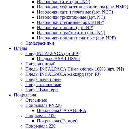
Наволочки сатин (арт. NC)
Наволочки софткоттон с гипюром (арт. NMG)
Наволочки сатин печатные (арт. NCT)
Наволочки трикотажные (арт. NT)
Наволочки стеганные (арт. STNP)
Наволочки поплин (арт. NP)
Наволочки страйп-сатин (арт. NC)
Наволочки поплин печатные (арт. NPP)
Наматрасники
Пледы
Плед INCALPACA (арт.PP)
Пледы CASA LUSSO
Плед вязанный
Пледы INCALPACA Пима хлопок 100% (арт. PH)
Пледы INCALPACA жаккард (арт. PJ)
Пледы шерстяные
Пледы хлопковые
Пледы Вальтери
Покрывала
Стеганные
Покрывала PN220
Покрывала CASANDRA
Покрывала 100
Покрывала (Турция)
Покрывала 220