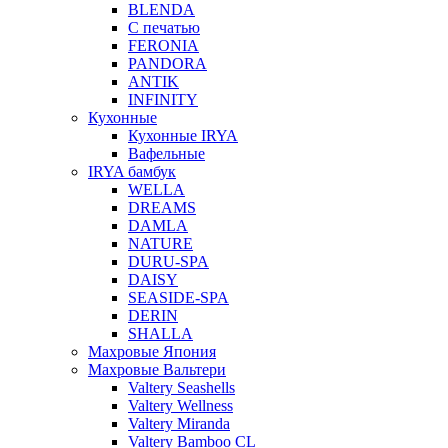
BLENDA
С печатью
FERONIA
PANDORA
ANTIK
INFINITY
Кухонные
Кухонные IRYA
Вафельные
IRYA бамбук
WELLA
DREAMS
DAMLA
NATURE
DURU-SPA
DAISY
SEASIDE-SPA
DERIN
SHALLA
Махровые Япония
Махровые Вальтери
Valtery Seashells
Valtery Wellness
Valtery Miranda
Valtery Bamboo CL