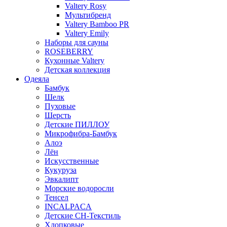
Valtery Rosy
Мультибренд
Valtery Bamboo PR
Valtery Emily
Наборы для сауны
ROSEBERRY
Кухонные Valtery
Детская коллекция
Одеяла
Бамбук
Шелк
Пуховые
Шерсть
Детские ПИЛЛОУ
Микрофибра-Бамбук
Алоэ
Лён
Искусственные
Кукуруза
Эвкалипт
Морские водоросли
Тенсел
INCALPACA
Детские СН-Текстиль
Хлопковые