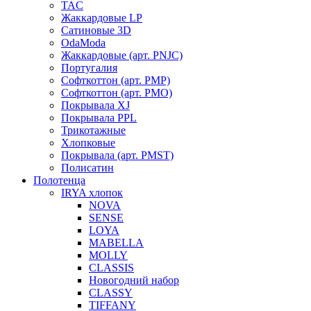
TAC
Жаккардовые LP
Сатиновые 3D
OdaModa
Жаккардовые (арт. PNJC)
Португалия
Софткоттон (арт. PMP)
Софткоттон (арт. PMO)
Покрывала XJ
Покрывала PPL
Трикотажные
Хлопковые
Покрывала (арт. PMST)
Полисатин
Полотенца
IRYA хлопок
NOVA
SENSE
LOYA
MABELLA
MOLLY
CLASSIS
Новогодний набор
CLASSY
TIFFANY