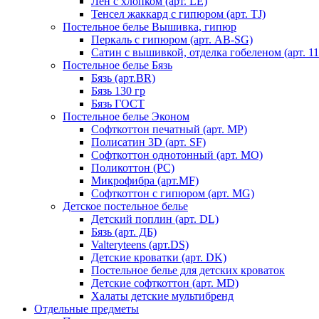
Лен с хлопком (арт. LE)
Тенсел жаккард с гипюром (арт. TJ)
Постельное белье Вышивка, гипюр
Перкаль с гипюром (арт. AB-SG)
Сатин с вышивкой, отделка гобеленом (арт. 11
Постельное белье Бязь
Бязь (арт.BR)
Бязь 130 гр
Бязь ГОСТ
Постельное белье Эконом
Софткоттон печатный (арт. MР)
Полисатин 3D (арт. SF)
Софткоттон однотонный (арт. MO)
Поликоттон (PC)
Микрофибра (арт.MF)
Софткоттон с гипюром (арт. MG)
Детское постельное белье
Детский поплин (арт. DL)
Бязь (арт. ДБ)
Valteryteens (арт.DS)
Детские кроватки (арт. DK)
Постельное белье для детских кроваток
Детские софткоттон (арт. MD)
Халаты детские мультибренд
Отдельные предметы