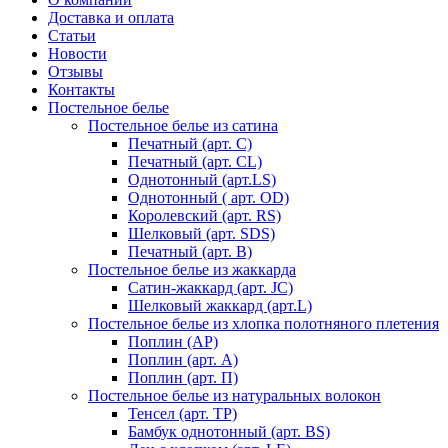
Доставка и оплата
Статьи
Новости
Отзывы
Контакты
Постельное белье
Постельное белье из сатина
Печатный (арт. С)
Печатный (арт. СL)
Однотонный (арт.LS)
Однотонный ( арт. OD)
Королевский (арт. RS)
Шелковый (арт. SDS)
Печатный (арт. В)
Постельное белье из жаккарда
Сатин-жаккард (арт. JC)
Шелковый жаккард (арт.L)
Постельное белье из хлопка полотняного плетения
Поплин (AP)
Поплин (арт. А)
Поплин (арт. П)
Постельное белье из натуральных волокон
Тенсел (арт. ТР)
Бамбук однотонный (арт. BS)