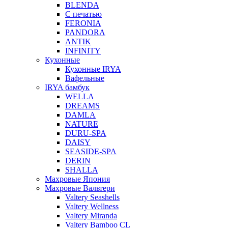
BLENDA
С печатью
FERONIA
PANDORA
ANTIK
INFINITY
Кухонные
Кухонные IRYA
Вафельные
IRYA бамбук
WELLA
DREAMS
DAMLA
NATURE
DURU-SPA
DAISY
SEASIDE-SPA
DERIN
SHALLA
Махровые Япония
Махровые Вальтери
Valtery Seashells
Valtery Wellness
Valtery Miranda
Valtery Bamboo CL