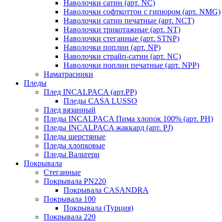
Наволочки сатин (арт. NC)
Наволочки софткоттон с гипюром (арт. NMG)
Наволочки сатин печатные (арт. NCT)
Наволочки трикотажные (арт. NT)
Наволочки стеганные (арт. STNP)
Наволочки поплин (арт. NP)
Наволочки страйп-сатин (арт. NC)
Наволочки поплин печатные (арт. NPP)
Наматрасники
Пледы
Плед INCALPACA (арт.PP)
Пледы CASA LUSSO
Плед вязанный
Пледы INCALPACA Пима хлопок 100% (арт. PH)
Пледы INCALPACA жаккард (арт. PJ)
Пледы шерстяные
Пледы хлопковые
Пледы Вальтери
Покрывала
Стеганные
Покрывала PN220
Покрывала CASANDRA
Покрывала 100
Покрывала (Турция)
Покрывала 220