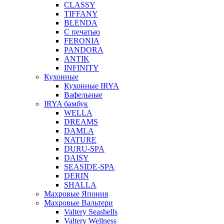
CLASSY
TIFFANY
BLENDA
С печатью
FERONIA
PANDORA
ANTIK
INFINITY
Кухонные
Кухонные IRYA
Вафельные
IRYA бамбук
WELLA
DREAMS
DAMLA
NATURE
DURU-SPA
DAISY
SEASIDE-SPA
DERIN
SHALLA
Махровые Япония
Махровые Вальтери
Valtery Seashells
Valtery Wellness