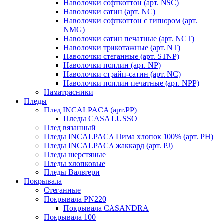
Наволочки софткоттон (арт. NSC)
Наволочки сатин (арт. NC)
Наволочки софткоттон с гипюром (арт.
NMG)
Наволочки сатин печатные (арт. NCT)
Наволочки трикотажные (арт. NT)
Наволочки стеганные (арт. STNP)
Наволочки поплин (арт. NP)
Наволочки страйп-сатин (арт. NC)
Наволочки поплин печатные (арт. NPP)
Наматрасники
Пледы
Плед INCALPACA (арт.PP)
Пледы CASA LUSSO
Плед вязанный
Пледы INCALPACA Пима хлопок 100% (арт. PH)
Пледы INCALPACA жаккард (арт. PJ)
Пледы шерстяные
Пледы хлопковые
Пледы Вальтери
Покрывала
Стеганные
Покрывала PN220
Покрывала CASANDRA
Покрывала 100