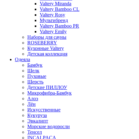
Valtery Miranda
Valtery Bamboo CL
Valtery Rosy
Мультибренд
Valtery Bamboo PR
Valtery Emily
Наборы для сауны
ROSEBERRY
Кухонные Valtery
Детская коллекция
Одеяла
Бамбук
Шелк
Пуховые
Шерсть
Детские ПИЛЛОУ
Микрофибра-Бамбук
Алоэ
Лён
Искусственные
Кукуруза
Эвкалипт
Морские водоросли
Тенсел
INCALPACA