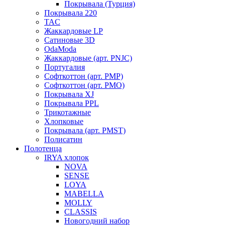
Покрывала (Турция)
Покрывала 220
TAC
Жаккардовые LP
Сатиновые 3D
OdaModa
Жаккардовые (арт. PNJC)
Португалия
Софткоттон (арт. PMP)
Софткоттон (арт. PMO)
Покрывала XJ
Покрывала PPL
Трикотажные
Хлопковые
Покрывала (арт. PMST)
Полисатин
Полотенца
IRYA хлопок
NOVA
SENSE
LOYA
MABELLA
MOLLY
CLASSIS
Новогодний набор