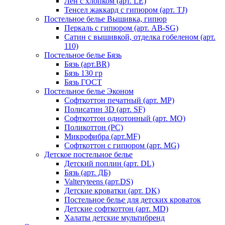
Лен с хлопком (арт. LE)
Тенсел жаккард с гипюром (арт. TJ)
Постельное белье Вышивка, гипюр
Перкаль с гипюром (арт. AB-SG)
Сатин с вышивкой, отделка гобеленом (арт.
110)
Постельное белье Бязь
Бязь (арт.BR)
Бязь 130 гр
Бязь ГОСТ
Постельное белье Эконом
Софткоттон печатный (арт. MР)
Полисатин 3D (арт. SF)
Софткоттон однотонный (арт. MO)
Поликоттон (PC)
Микрофибра (арт.MF)
Софткоттон с гипюром (арт. MG)
Детское постельное белье
Детский поплин (арт. DL)
Бязь (арт. ДБ)
Valteryteens (арт.DS)
Детские кроватки (арт. DK)
Постельное белье для детских кроваток
Детские софткоттон (арт. MD)
Халаты детские мультибренд