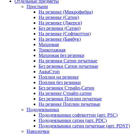
Отдельные предметы
Простыни
На резинке (Микрофибра)
На резинке (Сатин)
На резинке (Джерси)
Без резинки (Сатин)
На резинке (Софткоттон)
На резинке (Бамбук)
Махровая
Трикотажная
Махровая без резинки
На резинки Сатин печатные
Без резинки Сатин печатные
АкваСтоп
Поплин на резинке
Поплин без резинки
Без резинки Страйп-Сатин
На резинке Страйп-сатин
Без резинки Поплин печатные
На резинке Поплин печатные
Пододеяльники
Пододеяльники софткоттон (арт. PSC)
Пододеяльники сатин (арт. PDC)
Пододеяльники сатин печатные (арт. PDST)
Наволочки