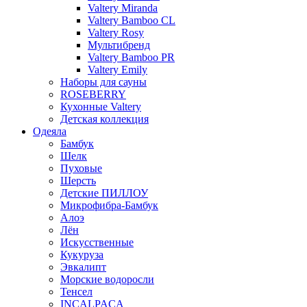
Valtery Miranda
Valtery Bamboo CL
Valtery Rosy
Мультибренд
Valtery Bamboo PR
Valtery Emily
Наборы для сауны
ROSEBERRY
Кухонные Valtery
Детская коллекция
Одеяла
Бамбук
Шелк
Пуховые
Шерсть
Детские ПИЛЛОУ
Микрофибра-Бамбук
Алоэ
Лён
Искусственные
Кукуруза
Эвкалипт
Морские водоросли
Тенсел
INCALPACA