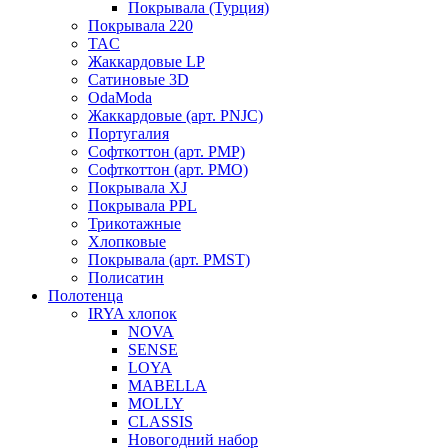
Покрывала (Турция)
Покрывала 220
TAC
Жаккардовые LP
Сатиновые 3D
OdaModa
Жаккардовые (арт. PNJC)
Португалия
Софткоттон (арт. PMP)
Софткоттон (арт. PMO)
Покрывала XJ
Покрывала PPL
Трикотажные
Хлопковые
Покрывала (арт. PMST)
Полисатин
Полотенца
IRYA хлопок
NOVA
SENSE
LOYA
MABELLA
MOLLY
CLASSIS
Новогодний набор