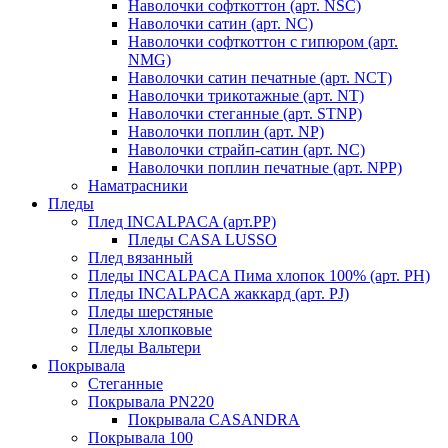
Наволочки софткоттон (арт. NSC)
Наволочки сатин (арт. NC)
Наволочки софткоттон с гипюром (арт.
NMG)
Наволочки сатин печатные (арт. NCT)
Наволочки трикотажные (арт. NT)
Наволочки стеганные (арт. STNP)
Наволочки поплин (арт. NP)
Наволочки страйп-сатин (арт. NC)
Наволочки поплин печатные (арт. NPP)
Наматрасники
Пледы
Плед INCALPACA (арт.PP)
Пледы CASA LUSSO
Плед вязанный
Пледы INCALPACA Пима хлопок 100% (арт. PH)
Пледы INCALPACA жаккард (арт. PJ)
Пледы шерстяные
Пледы хлопковые
Пледы Вальтери
Покрывала
Стеганные
Покрывала PN220
Покрывала CASANDRA
Покрывала 100