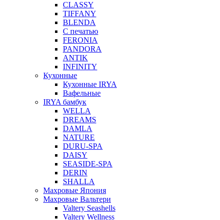
CLASSY
TIFFANY
BLENDA
С печатью
FERONIA
PANDORA
ANTIK
INFINITY
Кухонные
Кухонные IRYA
Вафельные
IRYA бамбук
WELLA
DREAMS
DAMLA
NATURE
DURU-SPA
DAISY
SEASIDE-SPA
DERIN
SHALLA
Махровые Япония
Махровые Вальтери
Valtery Seashells
Valtery Wellness