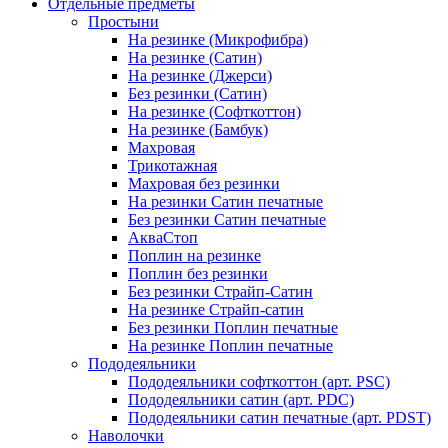
Отдельные предметы
Простыни
На резинке (Микрофибра)
На резинке (Сатин)
На резинке (Джерси)
Без резинки (Сатин)
На резинке (Софткоттон)
На резинке (Бамбук)
Махровая
Трикотажная
Махровая без резинки
На резинки Сатин печатные
Без резинки Сатин печатные
АкваСтоп
Поплин на резинке
Поплин без резинки
Без резинки Страйп-Сатин
На резинке Страйп-сатин
Без резинки Поплин печатные
На резинке Поплин печатные
Пододеяльники
Пододеяльники софткоттон (арт. PSC)
Пододеяльники сатин (арт. PDC)
Пододеяльники сатин печатные (арт. PDST)
Наволочки