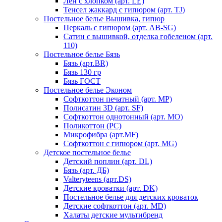
Лен с хлопком (арт. LE)
Тенсел жаккард с гипюром (арт. TJ)
Постельное белье Вышивка, гипюр
Перкаль с гипюром (арт. AB-SG)
Сатин с вышивкой, отделка гобеленом (арт.
110)
Постельное белье Бязь
Бязь (арт.BR)
Бязь 130 гр
Бязь ГОСТ
Постельное белье Эконом
Софткоттон печатный (арт. MР)
Полисатин 3D (арт. SF)
Софткоттон однотонный (арт. MO)
Поликоттон (PC)
Микрофибра (арт.MF)
Софткоттон с гипюром (арт. MG)
Детское постельное белье
Детский поплин (арт. DL)
Бязь (арт. ДБ)
Valteryteens (арт.DS)
Детские кроватки (арт. DK)
Постельное белье для детских кроваток
Детские софткоттон (арт. MD)
Халаты детские мультибренд