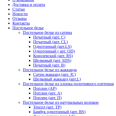
Доставка и оплата
Статьи
Новости
Отзывы
Контакты
Постельное белье
Постельное белье из сатина
Печатный (арт. С)
Печатный (арт. СL)
Однотонный (арт.LS)
Однотонный ( арт. OD)
Королевский (арт. RS)
Шелковый (арт. SDS)
Печатный (арт. В)
Постельное белье из жаккарда
Сатин-жаккард (арт. JC)
Шелковый жаккард (арт.L)
Постельное белье из хлопка полотняного плетения
Поплин (AP)
Поплин (арт. А)
Поплин (арт. П)
Постельное белье из натуральных волокон
Тенсел (арт. ТР)
Бамбук однотонный (арт. BS)