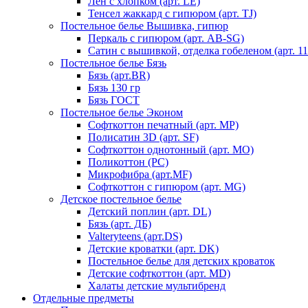
Лен с хлопком (арт. LE)
Тенсел жаккард с гипюром (арт. TJ)
Постельное белье Вышивка, гипюр
Перкаль с гипюром (арт. AB-SG)
Сатин с вышивкой, отделка гобеленом (арт. 11
Постельное белье Бязь
Бязь (арт.BR)
Бязь 130 гр
Бязь ГОСТ
Постельное белье Эконом
Софткоттон печатный (арт. MР)
Полисатин 3D (арт. SF)
Софткоттон однотонный (арт. MO)
Поликоттон (PC)
Микрофибра (арт.MF)
Софткоттон с гипюром (арт. MG)
Детское постельное белье
Детский поплин (арт. DL)
Бязь (арт. ДБ)
Valteryteens (арт.DS)
Детские кроватки (арт. DK)
Постельное белье для детских кроваток
Детские софткоттон (арт. MD)
Халаты детские мультибренд
Отдельные предметы