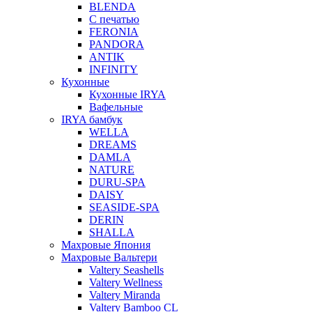
BLENDA
С печатью
FERONIA
PANDORA
ANTIK
INFINITY
Кухонные
Кухонные IRYA
Вафельные
IRYA бамбук
WELLA
DREAMS
DAMLA
NATURE
DURU-SPA
DAISY
SEASIDE-SPA
DERIN
SHALLA
Махровые Япония
Махровые Вальтери
Valtery Seashells
Valtery Wellness
Valtery Miranda
Valtery Bamboo CL