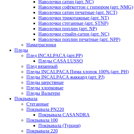
Наволочки сатин (арт. NC)
Наволочки софткоттон с гипюром (арт. NMG)
Наволочки сатин печатные (арт. NCT)
Наволочки трикотажные (арт. NT)
Наволочки стеганные (арт. STNP)
Наволочки поплин (арт. NP)
Наволочки страйп-сатин (арт. NC)
Наволочки поплин печатные (арт. NPP)
Наматрасники
Пледы
Плед INCALPACA (арт.PP)
Пледы CASA LUSSO
Плед вязанный
Пледы INCALPACA Пима хлопок 100% (арт. PH)
Пледы INCALPACA жаккард (арт. PJ)
Пледы шерстяные
Пледы хлопковые
Пледы Вальтери
Покрывала
Стеганные
Покрывала PN220
Покрывала CASANDRA
Покрывала 100
Покрывала (Турция)
Покрывала 220