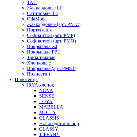
TAC
Жаккардовые LP
Сатиновые 3D
OdaModa
Жаккардовые (арт. PNJC)
Португалия
Софткоттон (арт. PMP)
Софткоттон (арт. PMO)
Покрывала XJ
Покрывала PPL
Трикотажные
Хлопковые
Покрывала (арт. PMST)
Полисатин
Полотенца
IRYA хлопок
NOVA
SENSE
LOYA
MABELLA
MOLLY
CLASSIS
Новогодний набор
CLASSY
TIFFANY