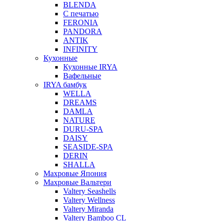
BLENDA
С печатью
FERONIA
PANDORA
ANTIK
INFINITY
Кухонные
Кухонные IRYA
Вафельные
IRYA бамбук
WELLA
DREAMS
DAMLA
NATURE
DURU-SPA
DAISY
SEASIDE-SPA
DERIN
SHALLA
Махровые Япония
Махровые Вальтери
Valtery Seashells
Valtery Wellness
Valtery Miranda
Valtery Bamboo CL