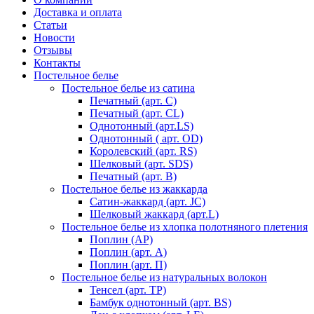
Доставка и оплата
Статьи
Новости
Отзывы
Контакты
Постельное белье
Постельное белье из сатина
Печатный (арт. С)
Печатный (арт. СL)
Однотонный (арт.LS)
Однотонный ( арт. OD)
Королевский (арт. RS)
Шелковый (арт. SDS)
Печатный (арт. В)
Постельное белье из жаккарда
Сатин-жаккард (арт. JC)
Шелковый жаккард (арт.L)
Постельное белье из хлопка полотняного плетения
Поплин (AP)
Поплин (арт. А)
Поплин (арт. П)
Постельное белье из натуральных волокон
Тенсел (арт. ТР)
Бамбук однотонный (арт. BS)