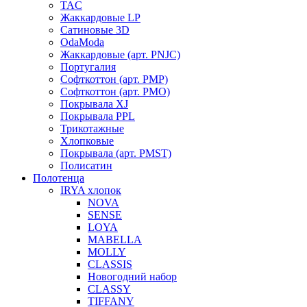
TAC
Жаккардовые LP
Сатиновые 3D
OdaModa
Жаккардовые (арт. PNJC)
Португалия
Софткоттон (арт. PMP)
Софткоттон (арт. PMO)
Покрывала XJ
Покрывала PPL
Трикотажные
Хлопковые
Покрывала (арт. PMST)
Полисатин
Полотенца
IRYA хлопок
NOVA
SENSE
LOYA
MABELLA
MOLLY
CLASSIS
Новогодний набор
CLASSY
TIFFANY