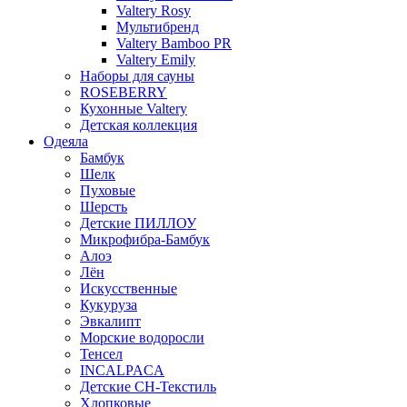
Valtery Rosy
Мультибренд
Valtery Bamboo PR
Valtery Emily
Наборы для сауны
ROSEBERRY
Кухонные Valtery
Детская коллекция
Одеяла
Бамбук
Шелк
Пуховые
Шерсть
Детские ПИЛЛОУ
Микрофибра-Бамбук
Алоэ
Лён
Искусственные
Кукуруза
Эвкалипт
Морские водоросли
Тенсел
INCALPACA
Детские СН-Текстиль
Хлопковые