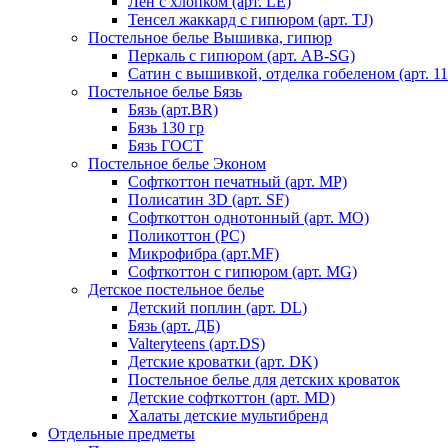
Лен с хлопком (арт. LE)
Тенсел жаккард с гипюром (арт. TJ)
Постельное белье Вышивка, гипюр
Перкаль с гипюром (арт. AB-SG)
Сатин с вышивкой, отделка гобеленом (арт. 11
Постельное белье Бязь
Бязь (арт.BR)
Бязь 130 гр
Бязь ГОСТ
Постельное белье Эконом
Софткоттон печатный (арт. MР)
Полисатин 3D (арт. SF)
Софткоттон однотонный (арт. MO)
Поликоттон (PC)
Микрофибра (арт.MF)
Софткоттон с гипюром (арт. MG)
Детское постельное белье
Детский поплин (арт. DL)
Бязь (арт. ДБ)
Valteryteens (арт.DS)
Детские кроватки (арт. DK)
Постельное белье для детских кроваток
Детские софткоттон (арт. MD)
Халаты детские мультибренд
Отдельные предметы