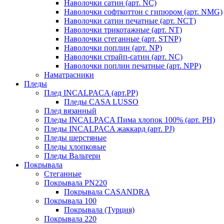
Наволочки сатин (арт. NC)
Наволочки софткоттон с гипюром (арт. NMG)
Наволочки сатин печатные (арт. NCT)
Наволочки трикотажные (арт. NT)
Наволочки стеганные (арт. STNP)
Наволочки поплин (арт. NP)
Наволочки страйп-сатин (арт. NC)
Наволочки поплин печатные (арт. NPP)
Наматрасники
Пледы
Плед INCALPACA (арт.PP)
Пледы CASA LUSSO
Плед вязанный
Пледы INCALPACA Пима хлопок 100% (арт. PH)
Пледы INCALPACA жаккард (арт. PJ)
Пледы шерстяные
Пледы хлопковые
Пледы Вальтери
Покрывала
Стеганные
Покрывала PN220
Покрывала CASANDRA
Покрывала 100
Покрывала (Турция)
Покрывала 220